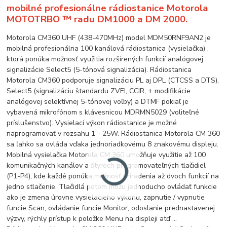
mobilné profesionálne rádiostanice Motorola
MOTOTRBO ™ radu DM1000 a DM 2000.
Motorola CM360 UHF (438-470MHz) model MDM50RNF9AN2 je
mobilná profesionálna 100 kanálová rádiostanica (vysielačka) ,
ktorá ponúka možnosť využitia rozšírených funkcií analógovej
signalizácie Select5 (5-tónová signalizácia). Rádiostanica
Motorola CM360 podporuje signalizáciu PL aj DPL (CTCSS a DTS),
Select5 (signalizáciu štandardu ZVEI, CCIR, + modifikácie
analógovej selektívnej 5-tónovej voľby) a DTMF pokiaľ je
vybavená mikrofónom s klávesnicou MDRMN5029 (voliteľné
príslušenstvo). Vysielací výkon rádiostanice je možné
naprogramovať v rozsahu 1 - 25W. Rádiostanica Motorola CM 360
sa ľahko sa ovláda vďaka jednoriadkovému 8 znakovému displeju.
Mobilná vysielačka Motorola CM 360 umožňuje využitie až 100
komunikačných kanálov a štyroch programovateľných tlačidiel
(P1-P4), kde každé ponúka možnosť priradenia až dvoch funkcií na
jedno stlačenie. Tlačidlá potom môžu jednoducho ovládať funkcie
ako je zmena úrovne vysielacieho výkonu, zapnutie / vypnutie
funcie Scan, ovládanie funcie Monitor, odoslanie prednastavenej
výzvy, rýchly prístup k položke Menu na displeji atď ...