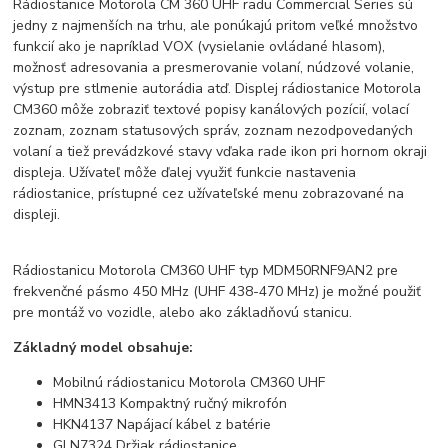
Rádiostanice Motorola CM 360 UHF radu Commercial Series sú
jedny z najmenších na trhu, ale ponúkajú pritom veľké množstvo
funkcií ako je napríklad VOX (vysielanie ovládané hlasom),
možnosť adresovania a presmerovanie volaní, núdzové volanie,
výstup pre stlmenie autorádia atď. Displej rádiostanice Motorola
CM360 môže zobraziť textové popisy kanálových pozícií, volací
zoznam, zoznam statusových správ, zoznam nezodpovedaných
volaní a tiež prevádzkové stavy vďaka rade ikon pri hornom okraji
displeja. Užívateľ môže ďalej využiť funkcie nastavenia
rádiostanice, prístupné cez užívateľské menu zobrazované na
displeji.
Rádiostanicu Motorola CM360 UHF typ MDM50RNF9AN2 pre
frekvenčné pásmo 450 MHz (UHF 438-470 MHz) je možné použiť
pre montáž vo vozidle, alebo ako základňovú stanicu.
Základný model obsahuje:
Mobilnú rádiostanicu Motorola CM360 UHF
HMN3413 Kompaktný ručný mikrofón
HKN4137 Napájací kábel z batérie
GLN7324 Držiak rádiostanice