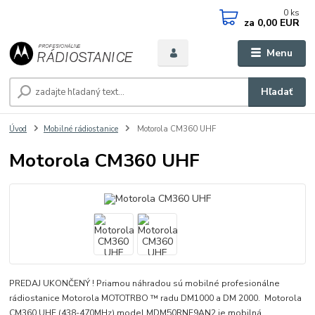
0
ks
za
0,00 EUR
Menu
Hľadať
Úvod
Mobilné rádiostanice
Motorola CM360 UHF
Motorola CM360 UHF
PREDAJ UKONČENÝ ! Priamou náhradou sú mobilné profesionálne
rádiostanice Motorola MOTOTRBO ™ radu DM1000 a DM 2000. Motorola
CM360 UHF (438-470MHz) model MDM50RNF9AN2 je mobilná