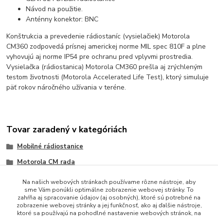
Návod na použitie.
Anténny konektor: BNC
Konštrukcia a prevedenie rádiostaníc (vysielačiek) Motorola
CM360 zodpovedá prísnej americkej norme MIL spec 810F a plne
vyhovujú aj norme IP54 pre ochranu pred vplyvmi prostredia.
Vysielačka (rádiostanica) Motorola CM360 prešla aj zrýchleným
testom životnosti (Motorola Accelerated Life Test), ktorý simuluje
päť rokov náročného užívania v teréne.
Tovar zaradený v kategóriách
Mobilné rádiostanice
Motorola CM rada
Na našich webových stránkach používame rôzne nástroje, aby
sme Vám ponúkli optimálne zobrazenie webovej stránky. To
zahŕňa aj spracovanie údajov (aj osobných), ktoré sú potrebné na
zobrazenie webovej stránky a jej funkčnosť, ako aj ďalšie nástroje,
ktoré sa používajú na pohodlné nastavenie webových stránok, na