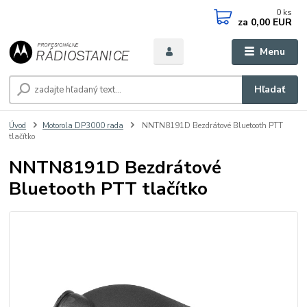
0
ks
za
0,00 EUR
Menu
Hľadať
Úvod
Motorola DP3000 rada
NNTN8191D Bezdrátové Bluetooth PTT
tlačítko
NNTN8191D Bezdrátové
Bluetooth PTT tlačítko