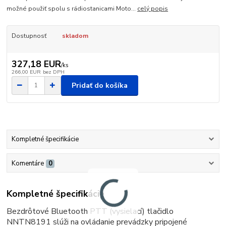
možné použiť spolu s rádiostanicami Moto...
celý popis
Dostupnosť
skladom
327,18 EUR
/
ks
266,00 EUR
bez DPH
Pridať do košíka
Kompletné špecifikácie
Komentáre
0
Kompletné špecifikácie
Bezdrôtové Bluetooth PTT (vysielací) tlačidlo
NNTN8191 slúži na ovládanie prevádzky pripojené