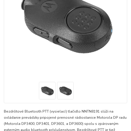
Bezdrôtové Bluetooth PTT (vysielací) tlačidlo NNTN8191 slúži na
ovládanie prevádzky pripojené prenosné rádiostanice Motorola DP radu
(Motorola DP3400, DP3401, DP3601, a DP3600) spolu s zpárovaným
externým audio bluetooth príslušenstvom. Bezdrôtové PTT je tiež