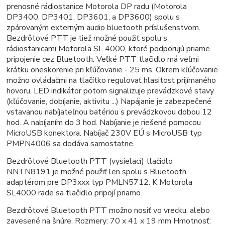
prenosné rádiostanice Motorola DP radu (Motorola
DP3400, DP3401, DP3601, a DP3600) spolu s
zpárovaným externým audio bluetooth príslušenstvom.
Bezdrôtové PTT je tiež možné použiť spolu s
rádiostanicami Motorola SL 4000, ktoré podporujú priame
pripojenie cez Bluetooth. Veľké PTT tlačidlo má veľmi
krátku oneskorenie pri kľúčovanie - 25 ms. Okrem kľúčovanie
možno ovládačmi na tlačítko regulovať hlasitosť prijímaného
hovoru. LED indikátor potom signalizuje prevádzkové stavy
(kľúčovanie, dobíjanie, aktivitu ...) Napájanie je zabezpečené
vstavanou nabíjateľnou batériou s prevádzkovou dobou 12
hod. A nabíjaním do 3 hod. Nabíjanie je riešené pomocou
MicroUSB konektora. Nabíjač 230V EÚ s MicroUSB typ
PMPN4006 sa dodáva samostatne.
Bezdrôtové Bluetooth PTT (vysielací) tlačidlo
NNTN8191 je možné použiť len spolu s Bluetooth
adaptérom pre DP3xxx typ PMLN5712. K Motorola
SL4000 rade sa tlačidlo pripojí priamo.
Bezdrôtové Bluetooth PTT možno nosiť vo vrecku, alebo
zavesené na šnúre. Rozmery: 70 x 41 x 19 mm Hmotnosť: