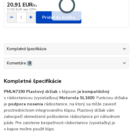
20,91 EUR
/
ks
17,00 EUR
bez DPH
Pridať do košíka
Kompletné špecifikácie
Komentáre
0
Kompletné špecifikácie
PMLN7190 Plastový držiak
s klipsom
je kompatibilný
s rádiostanicou (vysielačkou)
Motorola SL1600
. Funkciou držiaka
je
podpora nosenia
rádiostanice, na ktorý sa môže zavesiť
prostredníctvom integrovaného klipsu. Plastový držiak vám
zabezpečí obmedzené poškodenie rádiostanice pri náhodnom
páde. Pre zaistenie bezpečnosti rádiostanice (vysielačky) je
v kapse možne použiť klips.