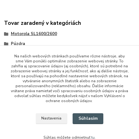
Tovar zaradený v kategóriách
Motorola SL1600/2600
Púzdra
Na našich webových stránkach používame rôzne nástroje, aby
sme Vám ponúkli optimálne zobrazenie webovej stránky. To
zahŕňa aj spracovanie údajov (aj osobných), ktoré sú potrebné na
zobrazenie webovej stránky a jej funkčnosť, ako aj ďalšie nástroje,
ktoré sa používajú na pohodlné nastavenie webových stránok, na
vytváranie anonymných štatistík alebo na zobrazenie
personalizovaného (reklamného) obsahu. Ďalšie informácie
vrátane práva namietať voči spracovaniu osobných údajov a práva
+421 948 229 224
odvolať súhlas môžete kedykoľvek nájsť v našom Vyhlásení o
ochrane osobných údajov.
info@vysielacky.com
Súhlasím
Nastavenia
Súhlas môžete odmietnuť
tu
.