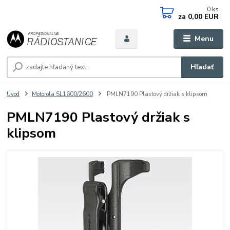
0
ks
za
0,00 EUR
Menu
Hľadať
Úvod
Motorola SL1600/2600
PMLN7190 Plastový držiak s klipsom
PMLN7190 Plastový držiak s
klipsom