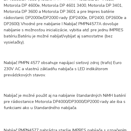
Motorola DP 4600e, Motorola DP 4601 3400, Motorola DP 3401,
Motorola DP 3600 a Motorola DP 3601 a pre Impres batérie
rádiostaníc DP2000e/DP2000 rady (DP2400e, DP2400, DP2600e a
DP2600) Vhodné pre nabíjanie I Nabíjač PMPN4577A dovoľuje
nabíjanie s možnosťou inicializácie, vybitia atď. pre jednu IMPRES
batériu.Batériu je možné nabíjať/vybíjať aj samostatne (bez
vysielačky).
Nabíjač PMPN 4577 obsahuje napájací sieťový zdroj (trafo) Euro
230V AC a vlastnú základňu nabíjača s LED indikátorom
prevádzkových stavov.
Nabíjač je možné použiť aj na nabíjanie štandardných NiMH batérií
pre rádiostanice Motorola DP4000/DP3000/DP2000 rady ale iba s
funkciami ako u štandardného nabíjača.
Nabíjač PMPN4577 nahrádza staršie IMPRES nabíjače s označením