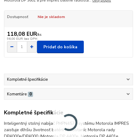
Motorola DP 3601 a pre Impres batérie rádiosta...
celý popis
Dostupnosť
Nie je skladom
118,08 EUR
/
ks
96,00 EUR
bez DPH
Pridať do košíka
Kompletné špecifikácie
Komentáre
0
Kompletné špecifikácie
Inteligentný stolný nabíjač PMPN4577 systému Motorola IMPRES
zaisťuje dlhšiu životnosť batérií rádiostaníc Motorola rady
DP4000e/DP4000 (Motorola DP 4400e, Motorola DP 4401e,