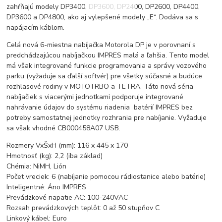
zahŕňajú modely DP3400, DP3600, DP2400, DP2600, DP4400,
DP3600 a DP4800, ako aj vylepšené modely „E“. Dodáva sa s
napájacím káblom.
Celá nová 6-miestna nabíjačka Motorola DP je v porovnaní s
predchádzajúcou nabíjačkou IMPRES malá a ľahšia. Tento model
má však integrované funkcie programovania a správy vozového
parku (vyžaduje sa ďalší softvér) pre všetky súčasné a budúce
rozhlasové rodiny v MOTOTRBO a TETRA. Táto nová séria
nabíjačiek s viacerými jednotkami podporuje integrované
nahrávanie údajov do systému riadenia batérií IMPRES bez
potreby samostatnej jednotky rozhrania pre nabíjanie. Vyžaduje
sa však vhodné CB000458A07 USB.
Rozmery VxŠxH (mm): 116 x 445 x 170
Hmotnosť (kg): 2,2 (iba základ)
Chémia: NiMH, Lión
Počet vreciek: 6 (nabíjanie pomocou rádiostanice alebo batérie)
Inteligentné: Áno IMPRES
Prevádzkové napätie AC: 100-240VAC
Rozsah prevádzkových teplôt: 0 až 50 stupňov C
Linkový kábel: Euro