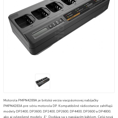
Motorola PMPN4289A je britská verzia viacpásmovej nabíjačky
PMPN4283A pre sériu motorola DP. Kompatibilné rádiostanice zahŕňajú
modely DP3400, DP3600, DP2400, DP2600, DP4400, DP3600 a DP4800,
ako aj vylepšené modely „E“. Dodáva sa s napájacím káblom. Celá nová