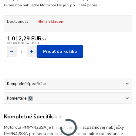
6-miestna nabíjačka Motorola DP je v po...
celý popis
Dostupnosť
Nie je skladom
1 012,29 EUR
/
ks
823,00 EUR
bez DPH
Pridať do košíka
Kompletné špecifikácie
Komentáre
0
Kompletné špecifikácie
Motorola PMPN4289A je britská verzia viacpásmovej nabíjačky
PMPN4283A pre sériu motorola DP. Kompatibilné rádiostanice