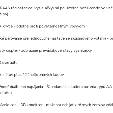
446 rádiostanice (vysielačky) sú použiteľné bez licencie vo väčš
álov)
4 krytie - odolné proti poveternostným vplyvom
ké párovanie pre jednoduché nastavenie skupinového volania - pár
ytý displej - zobrazuje prevádzkové stavy vysielačky
 svietidlo
kanálov plus 121 súkromných kódov
nosť duálneho napájania - Štandardná alkalická batéria typu AA 
ielačiek)
íjanie cez USB konektor - možnosť nabíjať z rôznych zdrojov vď