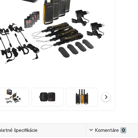
etné špecifikácie
Komentáre
0