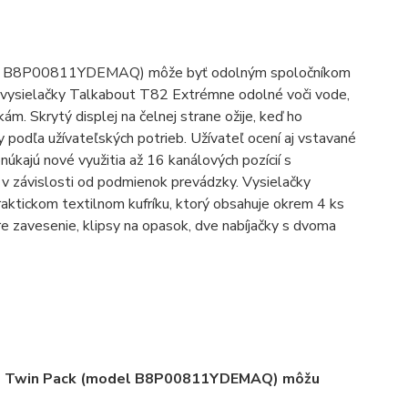
typ B8P00811YDEMAQ) môže byť odolným spoločníkom
4 sú vysielačky Talkabout T82 Extrémne odolné voči vode,
 Skrytý displej na čelnej strane ožije, keď ho
 podľa užívateľských potrieb. Užívateľ ocení aj vstavané
ajú nové využitia až 16 kanálových pozícií s
v závislosti od podmienok prevádzky. Vysielačky
ickom textilnom kufríku, ktorý obsahuje okrem 4 ks
re zavesenie, klipsy na opasok, dve nabíjačky s dvoma
46 Twin Pack (model B8P00811YDEMAQ) môžu