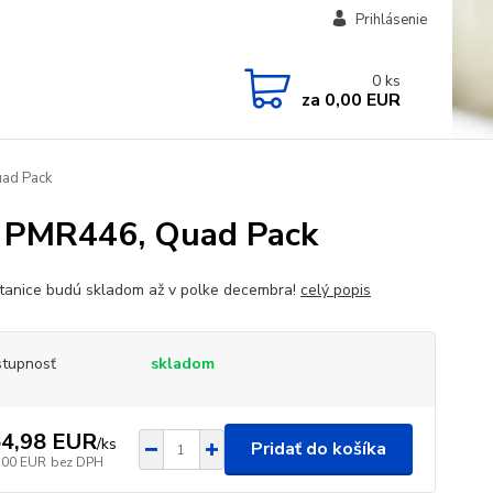
Prihlásenie
0
ks
za
0,00 EUR
ad Pack
 PMR446, Quad Pack
tanice budú skladom až v polke decembra!
celý popis
tupnosť
skladom
4,98 EUR
/
ks
Pridať do košíka
,00 EUR
bez DPH