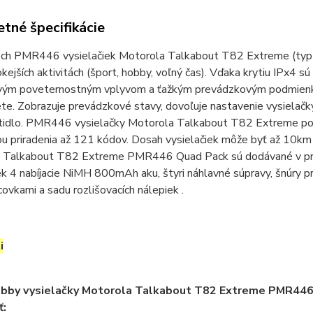
tné špecifikácie
och PMR446 vysielačiek Motorola Talkabout T82 Extreme (
vokejších aktivitách (šport, hobby, voľný čas). Vďaka krytiu IPx
ivým poveternostným vplyvom a ťažkým prevádzkovým podmienkám.
te. Zobrazuje prevádzkové stavy, dovoľuje nastavenie vysielačky
tidlo. PMR446 vysielačky Motorola Talkabout T82 Extreme ponúk
 priradenia až 121 kódov. Dosah vysielačiek môže byť až 10km 
 Talkabout T82 Extreme PMR446 Quad Pack sú dodávané v prakt
ek 4 nabíjacie NiMH 800mAh aku, štyri náhlavné súpravy, šnúry p
vkami a sadu rozlišovacích nálepiek .
i
obby vysielačky Motorola Talkabout T82 Extreme PMR4
ť: