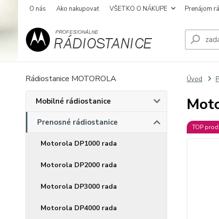
O nás
Ako nakupovať
VŠETKO O NÁKUPE
Prenájom rá
Rádiostanice MOTOROLA
Úvod
P
Mot
Mobilné rádiostanice
Prenosné rádiostanice
TOP prod
Motorola DP1000 rada
Motorola DP2000 rada
Motorola DP3000 rada
Motorola DP4000 rada