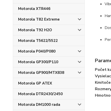
Vib
Motorola XTR446
Han
Motorola T82 Extreme
Dos
Motorola T92 H2O
Per
Motorola T5622/5522
Motorola P040/P080
Param
Motorola GP300/P110
Počet k
Motorola GP900/MTX838
Vysielac
Kmitoče
Motorola GP ATEX
Rozmer
Motorola DTR2430/2450
Hmotno
Motorola DM1000 rada