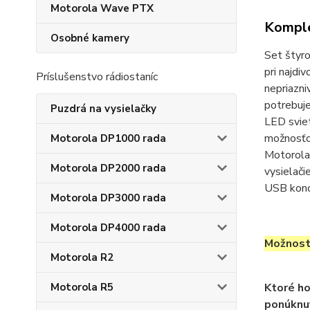
Motorola Wave PTX
Komple
Osobné kamery
Set štyr
pri najdi
Príslušenstvo rádiostaníc
nepriazn
potrebuje
Puzdrá na vysielačky
LED svie
možnosťou
Motorola DP1000 rada
Motorola
Motorola DP2000 rada
vysielači
USB konco
Motorola DP3000 rada
Motorola DP4000 rada
Možnost
Motorola R2
Ktoré h
Motorola R5
ponúknu