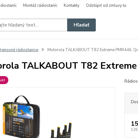
diostaníc
Montáž rádiostaníc
Kontakty
Odstúpiť od zmluvy tu
Hľadať
renosné rádiostanice
Motorola TALKABOUT T82 Extreme PMR446, Qu
orola TALKABOUT T82 Extreme
ukt
Rádios
Dos
15
126