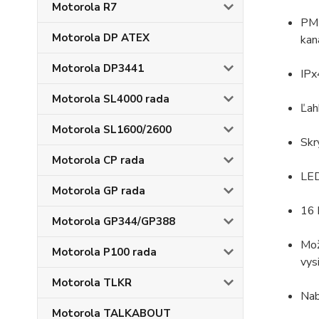
Motorola R7
PMR
Motorola DP ATEX
kan
Motorola DP3441
IPx
Motorola SL4000 rada
Ľah
Motorola SL1600/2600
Skr
Motorola CP rada
LED
Motorola GP rada
16 
Motorola GP344/GP388
Mož
Motorola P100 rada
vys
Motorola TLKR
Nab
Motorola TALKABOUT