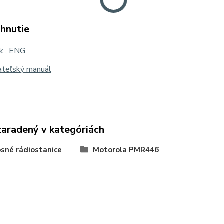
ahnutie
k , ENG
ateľský manuál
zaradený v kategóriách
sné rádiostanice
Motorola PMR446