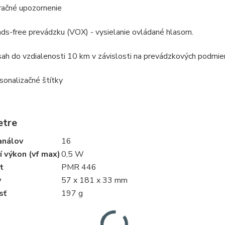
račné upozornenie
ds-free prevádzku (VOX) - vysielanie ovládané hlasom.
ah do vzdialenosti 10 km v závislosti na prevádzkových podmie
sonalizačné štítky
etre
análov
16
í výkon (vf max)
0,5 W
t
PMR 446
y
57 x 181 x 33 mm
sť
197 g