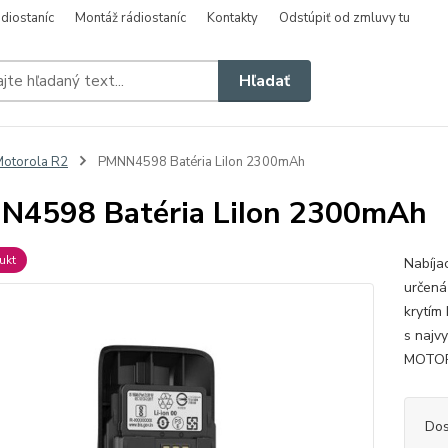
diostaníc
Montáž rádiostaníc
Kontakty
Odstúpiť od zmluvy tu
Hľadať
otorola R2
PMNN4598 Batéria LiIon 2300mAh
4598 Batéria LiIon 2300mAh
ukt
Nabíja
určená
krytím
s najv
MOTORO
Dos