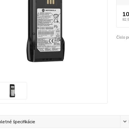
10
82,
Číslo p
etné špecifikácie