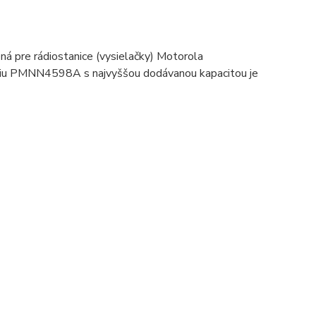
á pre rádiostanice (vysielačky) Motorola
tériu PMNN4598A s najvyššou dodávanou kapacitou je