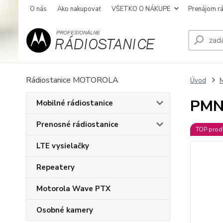
O nás
Ako nakupovať
VŠETKO O NÁKUPE
Prenájom rá
Rádiostanice MOTOROLA
Úvod
M
PMNN
Mobilné rádiostanice
Prenosné rádiostanice
TOP prod
LTE vysielačky
Repeatery
Motorola Wave PTX
Osobné kamery