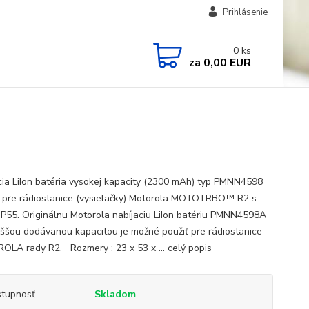
Prihlásenie
0
ks
za
0,00 EUR
cia LiIon batéria vysokej kapacity (2300 mAh) typ PMNN4598
 pre rádiostanice (vysielačky) Motorola MOTOTRBO™ R2 s
 IP55. Originálnu Motorola nabíjaciu LiIon batériu PMNN4598A
yššou dodávanou kapacitou je možné použiť pre rádiostanice
LA rady R2. Rozmery : 23 x 53 x ...
celý popis
tupnosť
Skladom