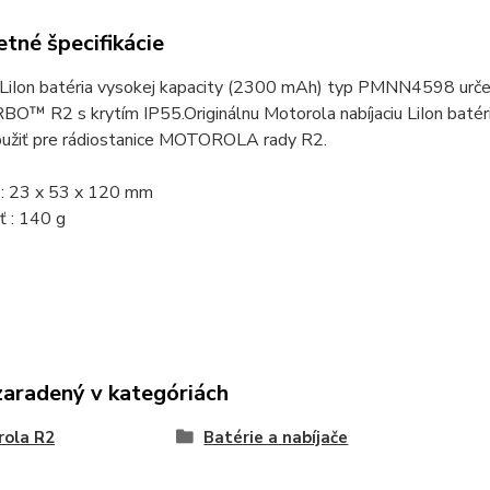
tné špecifikácie
 LiIon batéria vysokej kapacity (2300 mAh) typ PMNN4598 určen
O™ R2 s krytím IP55.
Originálnu Motorola nabíjaciu LiIon ba
užiť pre rádiostanice MOTOROLA rady R2.
: 23 x 53 x 120 mm
 : 140 g
zaradený v kategóriách
rola R2
Batérie a nabíjače