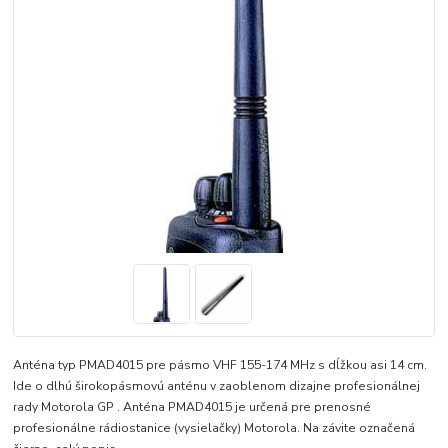
Anténa typ PMAD4015 pre pásmo VHF 155-174 MHz s dĺžkou asi 14 cm.
Ide o dlhú širokopásmovú anténu v zaoblenom dizajne profesionálnej
rady Motorola GP . Anténa PMAD4015 je určená pre prenosné
profesionálne rádiostanice (vysielačky) Motorola. Na závite označená