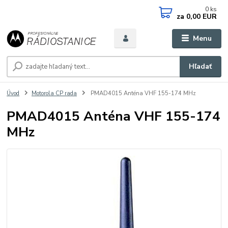
0
ks
za
0,00 EUR
Menu
Hľadať
Úvod
Motorola CP rada
PMAD4015 Anténa VHF 155-174 MHz
PMAD4015 Anténa VHF 155-174
MHz