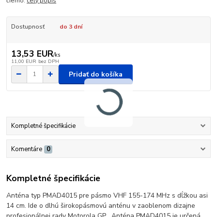
čierno.
celý popis
Dostupnosť
do 3 dní
13,53 EUR
/
ks
11,00 EUR
bez DPH
Pridať do košíka
Kompletné špecifikácie
Komentáre
0
Kompletné špecifikácie
Anténa typ PMAD4015 pre pásmo VHF 155-174 MHz s dĺžkou asi
14 cm. Ide o dlhú širokopásmovú anténu v zaoblenom dizajne
profesionálnej rady Motorola GP . Anténa PMAD4015 je určená