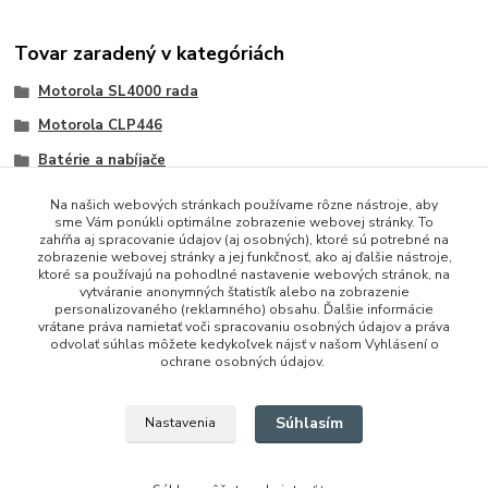
Tovar zaradený v kategóriách
Motorola SL4000 rada
Motorola CLP446
Batérie a nabíjače
Na našich webových stránkach používame rôzne nástroje, aby
sme Vám ponúkli optimálne zobrazenie webovej stránky. To
zahŕňa aj spracovanie údajov (aj osobných), ktoré sú potrebné na
zobrazenie webovej stránky a jej funkčnosť, ako aj ďalšie nástroje,
ktoré sa používajú na pohodlné nastavenie webových stránok, na
vytváranie anonymných štatistík alebo na zobrazenie
personalizovaného (reklamného) obsahu. Ďalšie informácie
vrátane práva namietať voči spracovaniu osobných údajov a práva
+421 948 229 224
odvolať súhlas môžete kedykoľvek nájsť v našom Vyhlásení o
ochrane osobných údajov.
info@vysielacky.com
Súhlasím
Nastavenia