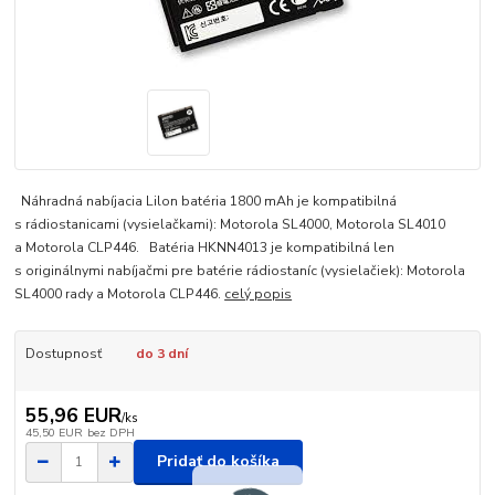
Náhradná nabíjacia Lilon batéria 1800 mAh je kompatibilná
s rádiostanicami (vysielačkami): Motorola SL4000, Motorola SL4010
a Motorola CLP446. Batéria HKNN4013 je kompatibilná len
s originálnymi nabíjačmi pre batérie rádiostaníc (vysielačiek): Motorola
SL4000 rady a Motorola CLP446.
celý popis
Dostupnosť
do 3 dní
55,96 EUR
/
ks
45,50 EUR
bez DPH
Pridať do košíka