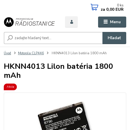
0
ks
za
0,00 EUR
Menu
Hľadať
Úvod
Motorola CLP446
HKNN4013 Lilon batéria 1800 mAh
HKNN4013 Lilon batéria 1800
mAh
Akcia