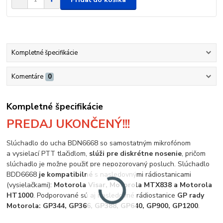
Kompletné špecifikácie
Komentáre
0
Kompletné špecifikácie
PREDAJ UKONČENÝ!!!
Slúchadlo do ucha BDN6668 so samostatným mikrofónom
a vysielací PTT tlačidlom,
slúži pre diskrétne nosenie
, pričom
slúchadlo je možne použiť pre nepozorovaný posluch. Slúchadlo
BDD6668
je kompatibilné
s nasledovnými rádiostanicami
(vysielačkami):
Motorola Visar, Motorola MTX838 a Motorola
HT1000
. Podporované sú aj nasledovné rádiostanice
GP rady
Motorola: GP344, GP366, GP388, GP640, GP900, GP1200
.