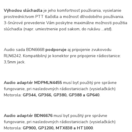
Výhodou slúchadla
je jeho komfortnosť používania, vysielanie
prostredníctvom PTT tlačidla a možnosť dlhodobého používania.
3-šnúrové prevedenie Vám poskytne maximálne možnosti použitia
slúchadla (napr. umiestnenie pod sakom, do rukávu ...atď).
Audio sada BDN6668
podporuje
aj pripojenie zvukovodu
RLN6242. Kompatibilný je konektor pre pripojenie rádiostanice:
3,5mm jack.
Audio adaptér MDPMLN4455
musí byť použitý pre správne
fungovanie, pri nasledovných rádiostaniciach (vysielačkách)
Motorola:
GP344, GP366, GP380, GP388 a GP640
.
Audio adaptér BDN6676
musí byť použitý pre správne
fungovanie, pri nasledovných rádiostaniciach (vysielačkách)
Motorola:
GP900, GP1200, MTX838 a HT1000
.