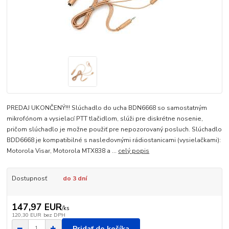
PREDAJ UKONČENÝ!!! Slúchadlo do ucha BDN6668 so samostatným
mikrofónom a vysielací PTT tlačidlom, slúži pre diskrétne nosenie,
pričom slúchadlo je možne použiť pre nepozorovaný posluch. Slúchadlo
BDD6668 je kompatibilné s nasledovnými rádiostanicami (vysielačkami):
Motorola Visar, Motorola MTX838 a ...
celý popis
Dostupnosť
do 3 dní
147,97 EUR
/
ks
120,30 EUR
bez DPH
Pridať do košíka