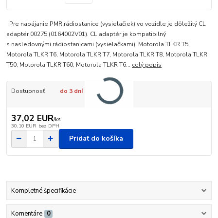
Pre napájanie PMR rádiostanice (vysielačiek) vo vozidle je dôležitý CL
adaptér 00275 (0164002V01). CL adaptér je kompatibilný
s nasledovnými rádiostanicami (vysielačkami): Motorola TLKR T5,
Motorola TLKR T6, Motorola TLKR T7, Motorola TLKR T8, Motorola TLKR
T50, Motorola TLKR T60, Motorola TLKR T6...
celý popis
Dostupnosť
do 3 dní
37,02 EUR
/
ks
30,10 EUR
bez DPH
Pridať do košíka
Kompletné špecifikácie
Komentáre
0