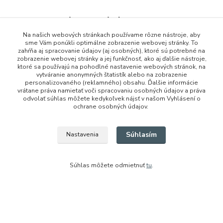
Tovar zaradený v kategóriách
Na našich webových stránkach používame rôzne nástroje, aby
Motorola TLKR
sme Vám ponúkli optimálne zobrazenie webovej stránky. To
zahŕňa aj spracovanie údajov (aj osobných), ktoré sú potrebné na
Batérie a nabíjače
zobrazenie webovej stránky a jej funkčnosť, ako aj ďalšie nástroje,
ktoré sa používajú na pohodlné nastavenie webových stránok, na
vytváranie anonymných štatistík alebo na zobrazenie
personalizovaného (reklamného) obsahu. Ďalšie informácie
vrátane práva namietať voči spracovaniu osobných údajov a práva
odvolať súhlas môžete kedykoľvek nájsť v našom Vyhlásení o
ochrane osobných údajov.
+421 948 229 224
Súhlasím
Nastavenia
info@vysielacky.com
Súhlas môžete odmietnuť
tu
.
Vytvorené na
Eshop-rychlo.sk