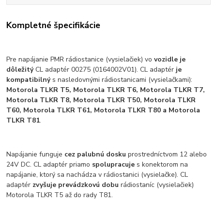
Kompletné špecifikácie
Pre napájanie PMR rádiostanice (vysielačiek) vo
vozidle je
dôležitý
CL adaptér 00275 (0164002V01). CL adaptér
je
kompatibilný
s nasledovnými rádiostanicami (vysielačkami):
Motorola TLKR T5, Motorola TLKR T6, Motorola TLKR T7,
Motorola TLKR T8, Motorola TLKR T50, Motorola TLKR
T60, Motorola TLKR T61, Motorola TLKR T80 a Motorola
TLKR T81
.
Napájanie funguje
cez palubnú dosku
prostredníctvom 12 alebo
24V DC. CL adaptér priamo
spolupracuje
s konektorom na
napájanie, ktorý sa nachádza v rádiostanici (vysielačke). CL
adaptér
zvyšuje prevádzkovú dobu
rádiostaníc (vysielačiek)
Motorola TLKR T5 až do rady T81.