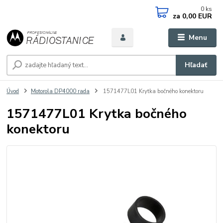
0
ks
za
0,00 EUR
Menu
Hľadať
Úvod
Motorola DP4000 rada
1571477L01 Krytka bočného konektoru
1571477L01 Krytka bočného
konektoru