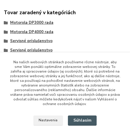
Tovar zaradený v kategóriách
Motorola DP3000 rada
Motorola DP4000 rada
Servisné príslušenstvo
Servisné príslušenstvo
Na našich webových stránkach používame rôzne nástroje, aby
sme Vám ponúkli optimálne zobrazenie webovej stránky. To
zahŕňa aj spracovanie údajov (aj osobných), ktoré sú potrebné na
zobrazenie webovej stránky a jej funkčnosť, ako aj ďalšie nástroje,
ktoré sa používajú na pohodlné nastavenie webových stránok, na
vytváranie anonymných štatistík alebo na zobrazenie
personalizovaného (reklamného) obsahu. Ďalšie informácie
vrátane práva namietať voči spracovaniu osobných údajov a práva
+421 948 229 224
odvolať súhlas môžete kedykoľvek nájsť v našom Vyhlásení o
ochrane osobných údajov.
info@vysielacky.com
Súhlasím
Nastavenia