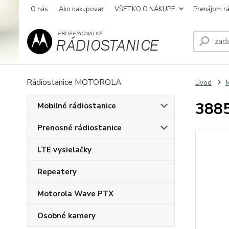
O nás
Ako nakupovať
VŠETKO O NÁKUPE
Prenájom rá
Rádiostanice MOTOROLA
Úvod
M
3885
Mobilné rádiostanice
Prenosné rádiostanice
LTE vysielačky
Repeatery
Motorola Wave PTX
Osobné kamery