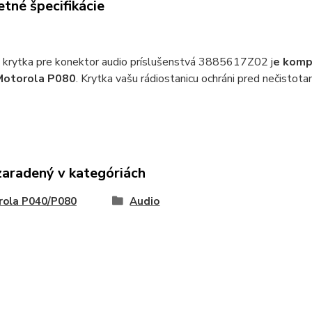
tné špecifikácie
 krytka pre konektor audio príslušenstvá 3885617Z02 j
e komp
Motorola P080
. Krytka vašu rádiostanicu ochráni pred nečistot
zaradený v kategóriách
rola P040/P080
Audio