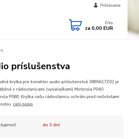
Prihlásenie
0
ks
za
0,00 EUR
va
o príslušenstva
ná krytka pre konektor audio príslušenstvá 3885617Z02 je
ibilná s rádiostanicami (vysielačkami) Motorola P040
rola P080. Krytka vašu rádiostanicu ochráni pred nečistotami
vodou.
celý popis
tupnosť
do 3 dní