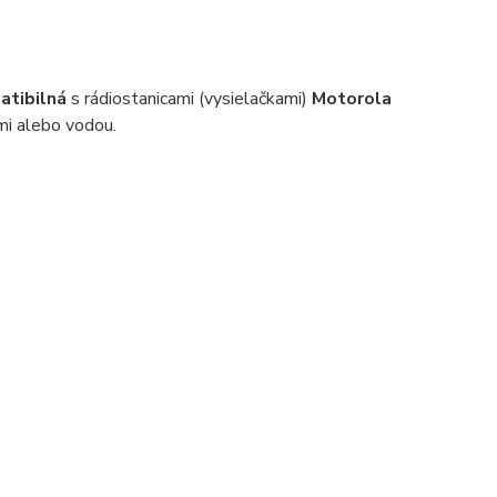
atibilná
s rádiostanicami (vysielačkami)
Motorola
ami alebo vodou.