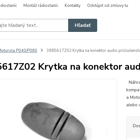
diostaníc
Montáž rádiostaníc
Kontakty
Odstúpiť od zmluvy tu
Hľadať
otorola P040/P080
3885617Z02 Krytka na konektor audio príslušenst
617Z02 Krytka na konektor audi
Náhrad
kompat
a Moto
alebo 
Dos