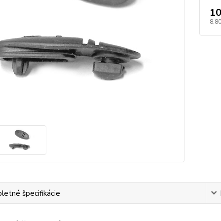
10
8,8
etné špecifikácie