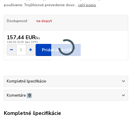
používanie. Trojšňúrové prevedenie dovo...
celý popis
Dostupnosť
na dopyt
157,44 EUR
/
ks
128,00 EUR
bez DPH
Pridať do košíka
Kompletné špecifikácie
Komentáre
0
Kompletné špecifikácie