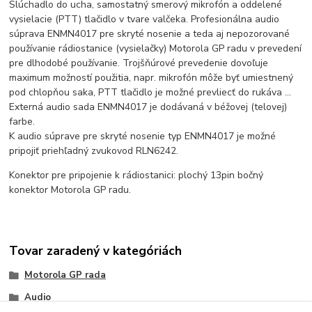
Slúchadlo do ucha, samostatný smerový mikrofón a oddelené
vysielacie (PTT) tlačidlo v tvare valčeka. Profesionálna audio
súprava ENMN4017 pre skryté nosenie a teda aj nepozorované
používanie rádiostanice (vysielačky) Motorola GP radu v prevedení
pre dlhodobé používanie. Trojšňúrové prevedenie dovoľuje
maximum možností použitia, napr. mikrofón môže byť umiestnený
pod chlopňou saka, PTT tlačidlo je možné prevliecť do rukáva ...
Externá audio sada ENMN4017 je dodávaná v béžovej (telovej)
farbe.
K audio súprave pre skryté nosenie typ ENMN4017 je možné
pripojiť priehľadný zvukovod RLN6242.
Konektor pre pripojenie k rádiostanici: plochý 13pin bočný
konektor Motorola GP radu.
Tovar zaradený v kategóriách
Motorola GP rada
Audio