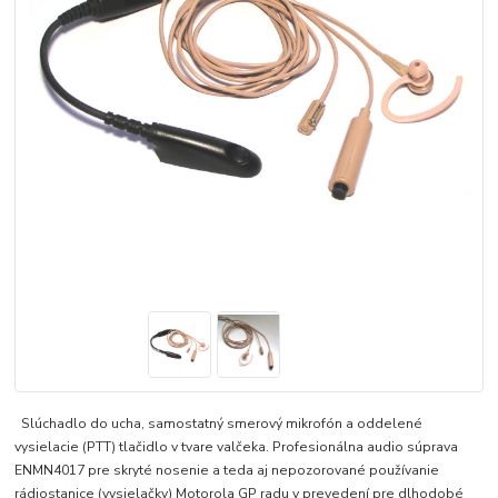
Slúchadlo do ucha, samostatný smerový mikrofón a oddelené
vysielacie (PTT) tlačidlo v tvare valčeka. Profesionálna audio súprava
ENMN4017 pre skryté nosenie a teda aj nepozorované používanie
rádiostanice (vysielačky) Motorola GP radu v prevedení pre dlhodobé