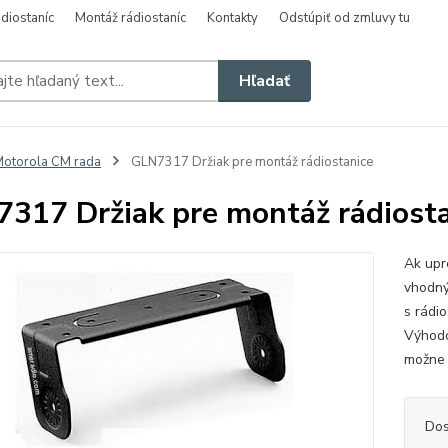
diostaníc
Montáž rádiostaníc
Kontakty
Odstúpiť od zmluvy tu
Hľadať
otorola CM rada
GLN7317 Držiak pre montáž rádiostanice
317 Držiak pre montáž rádiost
Ak upr
vhodný
s rádi
Výhodo
možne 
Dos