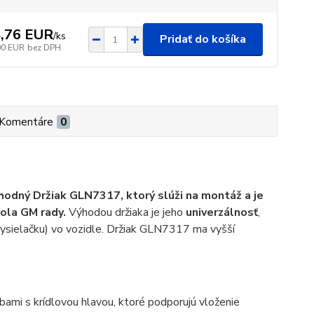
,76 EUR
/
ks
Pridať do košíka
00 EUR
bez DPH
Komentáre
0
hodný Držiak GLN7317, ktorý slúži na montáž a je
rola GM rady.
Výhodou držiaka je jeho
univerzálnosť
,
vysielačku) vo vozidle. Držiak GLN7317 ma vyšší
mi s krídlovou hlavou, ktoré podporujú vloženie