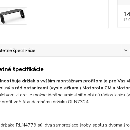
14
12,
etné špecifikácie
tné špecifikácie
nostňuje držiak s vyšším montážnym profilom je pre Vás v
ilný s rádiostanicami (vysielačkami) Motorola CM a Moto
íctvom ktorej je možne ideálne umiestniť mobilnú rádiostanicu (
 profil voči štandardnému držiaku GLN7324.
držiaka RLN4779 sú dva samoreziace šroby, spolu s dvoma šroba