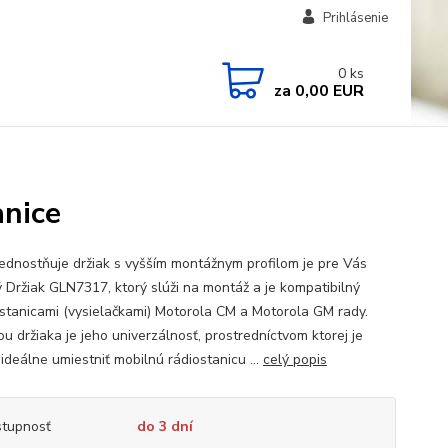
Prihlásenie
0
ks
za
0,00 EUR
anice
ednostňuje držiak s vyšším montážnym profilom je pre Vás
 Držiak GLN7317, ktorý slúži na montáž a je kompatibilný
ostanicami (vysielačkami) Motorola CM a Motorola GM rady.
u držiaka je jeho univerzálnosť, prostredníctvom ktorej je
ideálne umiestniť mobilnú rádiostanicu ...
celý popis
tupnosť
do 3 dní