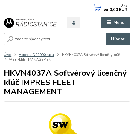
0
ks
za
0,00 EUR
Menu
Hľadať
Úvod
Motorola DP2000 rada
HKVN4037A Softvérový licenčný kľúč
IMPRES FLEET MANAGEMENT
HKVN4037A Softvérový licenčný
kľúč IMPRES FLEET
MANAGEMENT