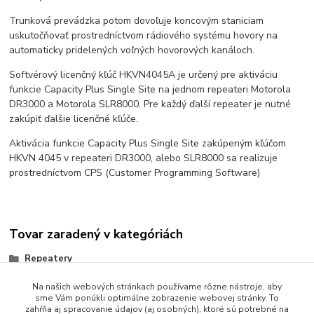
Trunková prevádzka potom dovoľuje koncovým staniciam
uskutočňovať prostredníctvom rádiového systému hovory na
automaticky pridelených voľných hovorových kanáloch.
Softvérový licenčný kľúč HKVN4045A je určený pre aktiváciu
funkcie Capacity Plus Single Site na jednom repeateri Motorola
DR3000 a Motorola SLR8000. Pre každý ďalší repeater je nutné
zakúpiť ďalšie licenčné kľúče.
Aktivácia funkcie Capacity Plus Single Site zakúpeným kľúčom
HKVN 4045 v repeateri DR3000, alebo SLR8000 sa realizuje
prostredníctvom CPS (Customer Programming Software)
Tovar zaradený v kategóriách
Repeatery
Na našich webových stránkach používame rôzne nástroje, aby
sme Vám ponúkli optimálne zobrazenie webovej stránky. To
zahŕňa aj spracovanie údajov (aj osobných), ktoré sú potrebné na