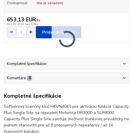
Dostupnosť
Nie je skladom
653,13 EUR
/
ks
531,00 EUR
bez DPH
Pridať do košíka
Kompletné špecifikácie
Komentáre
0
Kompletné špecifikácie
Softvérový licenčný kľúč HKVN4045 pre aktiváciu funkcie Capacity
Plus Single Site na repeateri Motorola DR3000 a SLR8000.
Capacity Plus Single Site zaisťuje možnosť trunkovej prevádzky na
jednom stanovišti pre až 8 prepojených repeaterov / až 16
hlasových kanálov.