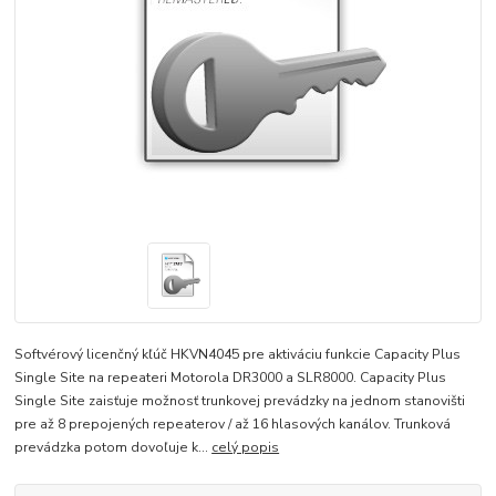
Softvérový licenčný kľúč HKVN4045 pre aktiváciu funkcie Capacity Plus
Single Site na repeateri Motorola DR3000 a SLR8000. Capacity Plus
Single Site zaisťuje možnosť trunkovej prevádzky na jednom stanovišti
pre až 8 prepojených repeaterov / až 16 hlasových kanálov. Trunková
prevádzka potom dovoľuje k...
celý popis