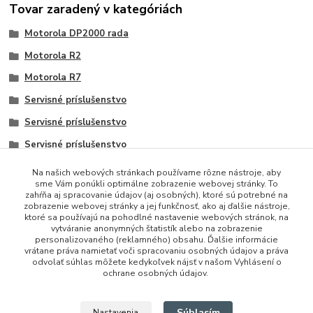
Tovar zaradený v kategóriách
Motorola DP2000 rada
Motorola R2
Motorola R7
Servisné príslušenstvo
Servisné príslušenstvo
Servisné príslušenstvo
Na našich webových stránkach používame rôzne nástroje, aby
sme Vám ponúkli optimálne zobrazenie webovej stránky. To
zahŕňa aj spracovanie údajov (aj osobných), ktoré sú potrebné na
zobrazenie webovej stránky a jej funkčnosť, ako aj ďalšie nástroje,
ktoré sa používajú na pohodlné nastavenie webových stránok, na
vytváranie anonymných štatistík alebo na zobrazenie
personalizovaného (reklamného) obsahu. Ďalšie informácie
vrátane práva namietať voči spracovaniu osobných údajov a práva
+421 948 229 224
odvolať súhlas môžete kedykoľvek nájsť v našom Vyhlásení o
ochrane osobných údajov.
info@vysielacky.com
Súhlasím
Nastavenia