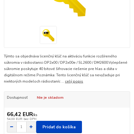
Týmto sa objednáva licenčný kľúč na aktiváciu funkcie rozšíreného
súkromia v rádiostanici DP2x00 / DP2x00e / SL2600 / DM2600.Vylepšené
súkromie poskytuje 40 bitové šifrovacie riešenie pre hlas a dáta v
digitálnom režime.Poznámka: Tento licenčný kľúč sa nevyžaduje pri
niektorých modeloch rádiostaníc ...
celý popis
Dostupnosť
Nie je skladom
66,42 EUR
/
ks
54,00 EUR
bez DPH
Pridať do košíka