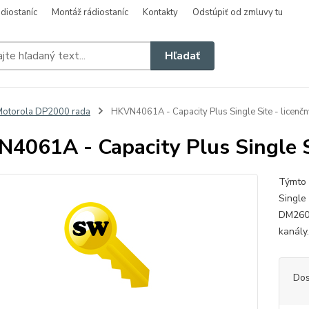
diostaníc
Montáž rádiostaníc
Kontakty
Odstúpiť od zmluvy tu
Hľadať
otorola DP2000 rada
HKVN4061A - Capacity Plus Single Site - licenčn
4061A - Capacity Plus Single Si
Týmto 
Single
DM2600
kanály
Dos