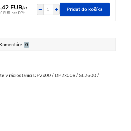
,42 EUR
/
ks
Pridať do košíka
00 EUR
bez DPH
Komentáre
0
Site v rádiostanici DP2x00 / DP2x00e / SL2600 /