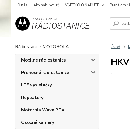
O nás
Ako nakupovať
VŠETKO O NÁKUPE
Prenájom rá
Rádiostanice MOTOROLA
Úvod
M
HKVN
Mobilné rádiostanice
Prenosné rádiostanice
LTE vysielačky
Repeatery
Motorola Wave PTX
Osobné kamery