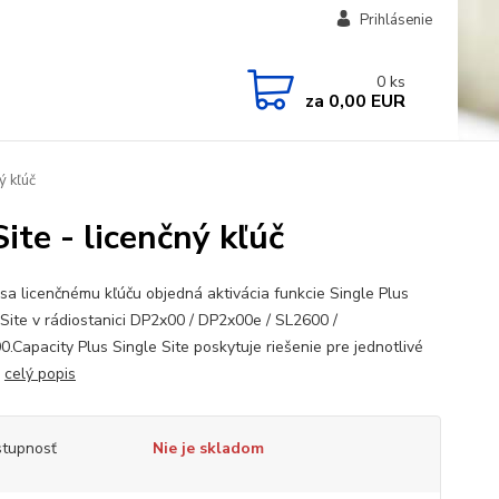
Prihlásenie
0
ks
za
0,00 EUR
ý kľúč
te - licenčný kľúč
sa licenčnému kľúču objedná aktivácia funkcie Single Plus
 Site v rádiostanici DP2x00 / DP2x00e / SL2600 /
.Capacity Plus Single Site poskytuje riešenie pre jednotlivé
.
celý popis
tupnosť
Nie je skladom