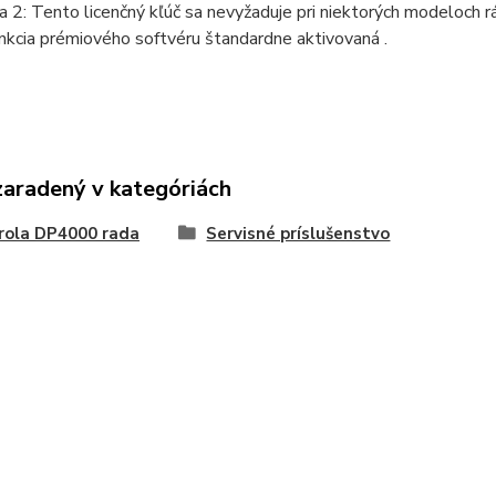
2: Tento licenčný kľúč sa nevyžaduje pri niektorých modeloch r
unkcia prémiového softvéru štandardne aktivovaná .
zaradený v kategóriách
rola DP4000 rada
Servisné príslušenstvo