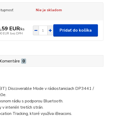
tupnosť
Nie je skladom
,59 EUR
/
ks
Pridať do košíka
00 EUR
bez DPH
Komentáre
0
 (BT) Discoverable Mode v rádiostaniciach DP3441 /
0e.
osnom rádiu s podporou Bluetooth.
 interiéri tretích strán.
ation Tracking, ktoré využíva iBeacons.