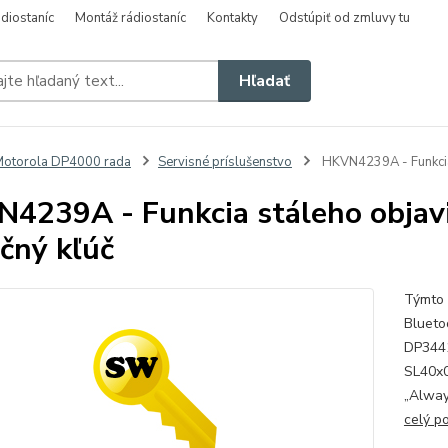
diostaníc
Montáž rádiostaníc
Kontakty
Odstúpiť od zmluvy tu
Hľadať
otorola DP4000 rada
Servisné príslušenstvo
HKVN4239A - Funkcia 
4239A - Funkcia stáleho objavi
nčný kľúč
Týmto 
Blueto
DP3441
SL40x0
„Alway
celý p