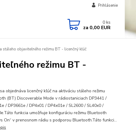
Prihlásenie
0
ks
za
0,00 EUR
stáleho objaviteľného režimu BT - licenčný kľúč
teľného režimu BT -
sa objednáva licenčný kľúč na aktiváciu stáleho režimu
oth (BT) Discoverable Mode v rádiostaniciach DP3441 /
e / DP3661e / DP4x01 / DP4x01e / SL2600 / SL40x0 /
e.Táto funkcia umožňuje konfiguráciu režimu Bluetooth
s On“ v prenosnom rádiu s podporou Bluetooth.Táto funkci...
opis