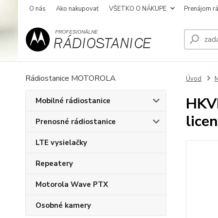
O nás
Ako nakupovať
VŠETKO O NÁKUPE
Prenájom rá
Rádiostanice MOTOROLA
Úvod
M
HKVN
Mobilné rádiostanice
lice
Prenosné rádiostanice
LTE vysielačky
Repeatery
Motorola Wave PTX
Osobné kamery