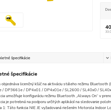
Dos
40
33,
etné špecifikácie
tné špecifikácie
objednáva licenčný kľúč na aktiváciu stáleho režimu Bluetooth
 / DP3661e / DP4x01 / DP4x01e / SL2600 / SL40x0 / SL40x
kcia umožňuje konfiguráciu režimu Bluetooth „Always On“ v pren
cia je potrebná na podporu určitých aplikácií na sledovanie polohy v
1: Táto funkcia NIE JE vyžadovaná riešením Motorola Indoor Loc