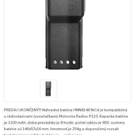
PREDAJ UKONČENÝ!!! Náhradná batéria HNN8148 NiCd je kompatibilná
s rádiostanicami (vysielačkami) Motorola Radius P110. Kapacita batérie
je 1200 mAh, doba prevádzky je 8 hodín, počet cyklov je 650, rozmery
batérie sú 140x57x16 mm, hmotnosť je 254g a doporučený rozsah