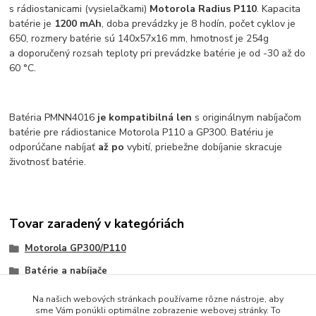
s rádiostanicami (vysielačkami)
Motorola Radius P110
. Kapacita
batérie je
1200 mAh
, doba prevádzky je 8 hodín, počet cyklov je
650, rozmery batérie sú 140x57x16 mm, hmotnosť je 254g
a doporučený rozsah teploty pri prevádzke batérie je od -30 až do
60 °C.
Batéria PMNN4016
je kompatibilná len
s originálnym nabíjačom
batérie pre rádiostanice Motorola P110 a GP300. Batériu je
odporúčane nabíjať
až po
vybití, priebežne dobíjanie skracuje
životnosť batérie.
Tovar zaradený v kategóriách
Motorola GP300/P110
Batérie a nabíjače
Na našich webových stránkach používame rôzne nástroje, aby
sme Vám ponúkli optimálne zobrazenie webovej stránky. To