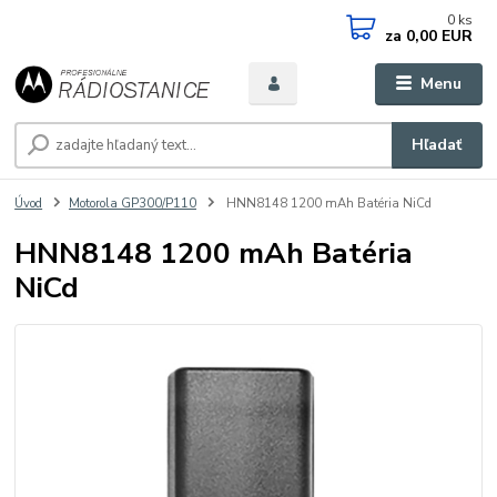
0
ks
za
0,00 EUR
Menu
Hľadať
Úvod
Motorola GP300/P110
HNN8148 1200 mAh Batéria NiCd
HNN8148 1200 mAh Batéria
NiCd