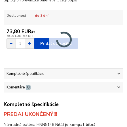
teploty pri prevádzke batérie je ...
celý popis
Dostupnosť
do 3 dní
73,80 EUR
/
ks
60,00 EUR
bez DPH
Pridať do košíka
Kompletné špecifikácie
Komentáre
0
Kompletné špecifikácie
PREDAJ UKONČENÝ!!!
Náhradná batéria HNN8148 NiCd
je kompatibilná