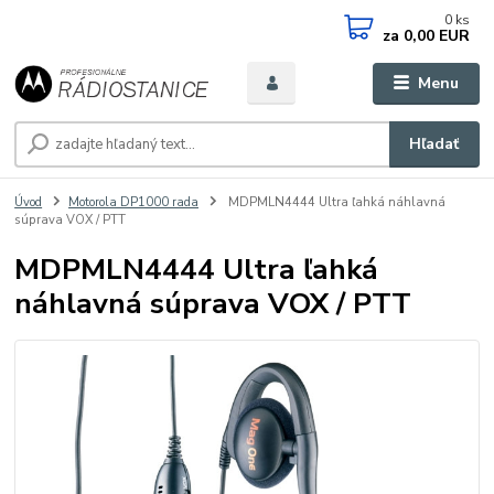
0
ks
za
0,00 EUR
Menu
Hľadať
Úvod
Motorola DP1000 rada
MDPMLN4444 Ultra ľahká náhlavná
súprava VOX / PTT
MDPMLN4444 Ultra ľahká
náhlavná súprava VOX / PTT