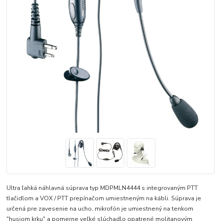
Ultra ľahká náhlavná súprava typ MDPMLN4444 s integrovaným PTT
tlačidlom a VOX / PTT prepínačom umiestneným na kábli. Súprava je
určená pre zavesenie na ucho, mikrofón je umiestnený na tenkom
"husiom krku" a pomerne veľké slúchadlo opatrené molitanovým