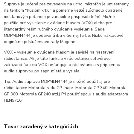
Súprava je určená pre zavesenie na ucho, mikrofón je umiestnený
na tenkom "husiom krku" a pomerne veľké slúchadlo opatrené
molitanovým poťahom je variabilne prispôsobiteľné. Možné
použitie pre vysielanie ovládané hlasom (VOX) alebo pre
štandardný režim ručného ovládania vysielania. Sada
MDPMLN4444 je dodávaná iba v čiernej farbe. Nízko nákladové
originálne príslušenstvo rady Magone.
VOX - vysielanie ovládané hlasom je závislé na nastavení
rádiostanice. Ak je táto funkcia v rádiostanici softvérovo
zakázaná funkcia VOX nefunguje a rádiostanica s pripojenou
audio súpravou po zapnutí stále vysiela.
Tip: Audio súpravu MDPMLN4444 je možné použiť aj pre
rádiostanice Motorola radu GP (napr. Motorola GP 340, Motorola
GP 360, Motorola GP240 atď.) Pri použití spolu s audio adaptérom
HLN9716.
Tovar zaradený v kategóriách