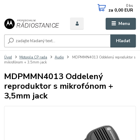
0
ks
za
0,00 EUR
Menu
Hľadať
Úvod
Motorola CP rada
Audio
MDPMMN4013 Oddelený reproduktor s
mikrofónom + 3,5mm jack
MDPMMN4013 Oddelený
reproduktor s mikrofónom +
3,5mm jack