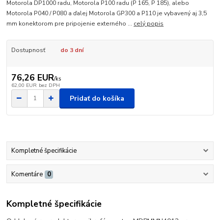
Motorola DP1000 radu, Motorola P100 radu (P 165, P 185), alebo
Motorola P040 / P080 a ďalej Motorola GP300 a P110 je vybavený aj 3,5
mm konektorom pre pripojenie externého ...
celý popis
Dostupnosť
do 3 dní
76,26 EUR
/
ks
62,00 EUR
bez DPH
Pridať do košíka
Kompletné špecifikácie
Komentáre
0
Kompletné špecifikácie