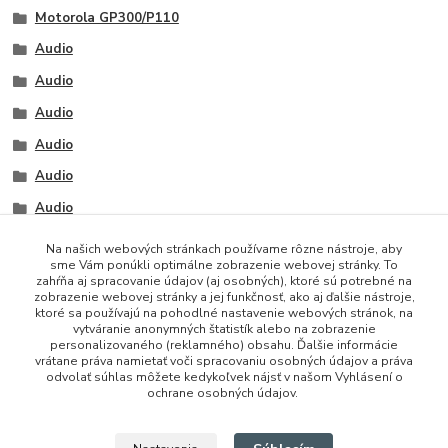
Motorola GP300/P110
Audio
Audio
Audio
Audio
Audio
Audio
Na našich webových stránkach používame rôzne nástroje, aby
sme Vám ponúkli optimálne zobrazenie webovej stránky. To
zahŕňa aj spracovanie údajov (aj osobných), ktoré sú potrebné na
zobrazenie webovej stránky a jej funkčnosť, ako aj ďalšie nástroje,
ktoré sa používajú na pohodlné nastavenie webových stránok, na
vytváranie anonymných štatistík alebo na zobrazenie
personalizovaného (reklamného) obsahu. Ďalšie informácie
vrátane práva namietať voči spracovaniu osobných údajov a práva
+421 948 229 224
odvolať súhlas môžete kedykoľvek nájsť v našom Vyhlásení o
ochrane osobných údajov.
info@vysielacky.com