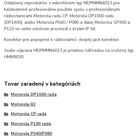
Oddelený reproduktor s mikrofónom typ MDPMMN4013 pre
každodenné profesionálne použitie spolu s profesionálnymi
rádiostanicami Motorola radu CP, Motorola DP1000 radu
(DP1400), alebo Motorola P040 / P080 a ďalej Motorola GP300 a
P110 vo veľmi odolnom prostredí s krytím IP 54.
Konektor pre pripojenie k rádiostanici: dvojitý jack konektor.
Audio súprava MDPMMN4013 je priamou náhradou za zrušený typ
HMN9030.
Tovar zaradený v kategóriách
Motorola DP1000 rada
Motorola R2
Motorola CP rada
Motorola P100 rada
Motorola P040/P080