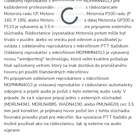
Oddelený reproduktor s mikrofónom typ MDPMMN4013 pre
každodenné profesionálne použitie spolu s rádiostanicami
Motorola radu CP, Motorola DP1000 radu, Motorola P100 radu (P
165, P 185), alebo Motorola P040 / P080 a ďalej Motorola GP300 a
P110 je vybavený aj 3,5 mm konektorom pre pripojenie externého
slúchadla. Rádiostanice (vysielačka) Motorola potom môže byť
trvalo v puzdre, alebo vo vrecku pod odevom a používateľ ju
ovláda z oddeleného reproduktora s mikrofónom PTT tlačidlom.
Oddelený reproduktor s mikrofónom MDPMMN4013 je vybavený
novou "windporting" technológiu, ktorá veľmi kvalitne potlačuje
hluk spôsobený vetrom, ktorý sa inak dostáva do prenášaného
hovoru pri použití štandardných mikrofónov.
Pri pripojenom oddelenom reproduktore s mikrofónom
MDPMMN4013 je vstavaný reproduktor v rádiostanici automaticky
odpojený a prijaté audio je počuť z tejto externej audio sady. V
prípade, že sa k súprave pripojí jedno z externých slúchadiel
(MDRLN4941, MDRLN4885, WADN4190, alebo PMLN4620) cez 3,5
mm jack konektor, je prijímaný hovor počuť len z tohto slúchadla.
Rovnaké pravidlo platí pre mikrofón. Iba vysielacie PTT tlačidlo je
možné používať ako na rádiostanicu, tak aj externe na audio
súprave.