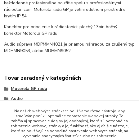
každodenné profesionálne použitie spolu s profesionálnymi
rádiostanicami Motorola radu GP je veľmi odolnom prostredí s
krytím IP 54.
Konektor pre pripojenie k rádiostanici: plochý 13pin bočný
konektor Motorola GP radu
Audio súprava MDPMMN4021 je priamou náhradou za zrušený typ
MDHMN9053, alebo MDHMN9052.
Tovar zaradený v kategóriách
Motorola GP rada
Audio
Na našich webových stránkach používame rôzne nástroje, aby
sme Vám ponúkli optimálne zobrazenie webovej stránky. To
zahŕňa aj spracovanie údajov (aj osobných), ktoré sú potrebné na
zobrazenie webovej stránky a jej funkčnosť, ako aj ďalšie nástroje,
ktoré sa používajú na pohodlné nastavenie webových stránok, na
vytváranie anonymných štatistík alebo na zobrazenie