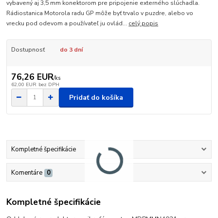
vybavený aj 3,5 mm konektorom pre pripojenie externého slúchadla.
Rádiostanica Motorola radu GP môže byť trvalo v puzdre, alebo vo
vrecku pod odevom a používateľ ju ovlád...
celý popis
Dostupnosť
do 3 dní
76,26 EUR
/
ks
62,00 EUR
bez DPH
Pridať do košíka
Kompletné špecifikácie
Komentáre
0
Kompletné špecifikácie