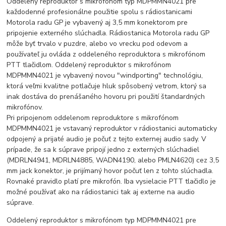
Oddelený reproduktor s mikrofónom typ MDPMMN4021 pre
každodenné profesionálne použitie spolu s rádiostanicami
Motorola radu GP je vybavený aj 3,5 mm konektorom pre
pripojenie externého slúchadla. Rádiostanica Motorola radu GP
môže byť trvalo v puzdre, alebo vo vrecku pod odevom a
používateľ ju ovláda z oddeleného reproduktora s mikrofónom
PTT tlačidlom. Oddelený reproduktor s mikrofónom
MDPMMN4021 je vybavený novou "windporting" technológiu,
ktorá veľmi kvalitne potlačuje hluk spôsobený vetrom, ktorý sa
inak dostáva do prenášaného hovoru pri použití štandardných
mikrofónov.
Pri pripojenom oddelenom reproduktore s mikrofónom
MDPMMN4021 je vstavaný reproduktor v rádiostanici automaticky
odpojený a prijaté audio je počuť z tejto externej audio sady. V
prípade, že sa k súprave pripojí jedno z externých slúchadiel
(MDRLN4941, MDRLN4885, WADN4190, alebo PMLN4620) cez 3,5
mm jack konektor, je prijímaný hovor počuť len z tohto slúchadla.
Rovnaké pravidlo platí pre mikrofón. Iba vysielacie PTT tlačidlo je
možné používať ako na rádiostanici tak aj externe na audio
súprave.
Oddelený reproduktor s mikrofónom typ MDPMMN4021 pre