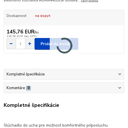
externého slúchadla MDRMN4028 je dodáva...
celý popis
Dostupnosť
na dopyt
145,76 EUR
/
ks
118,50 EUR
bez DPH
Pridať do košíka
Kompletné špecifikácie
Komentáre
0
Kompletné špecifikácie
Slúchadlo do ucha pre možnosť komfortného príposluchu