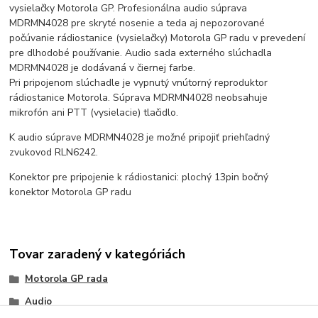
vysielačky Motorola GP. Profesionálna audio súprava
MDRMN4028 pre skryté nosenie a teda aj nepozorované
počúvanie rádiostanice (vysielačky) Motorola GP radu v prevedení
pre dlhodobé používanie. Audio sada externého slúchadla
MDRMN4028 je dodávaná v čiernej farbe.
Pri pripojenom slúchadle je vypnutý vnútorný reproduktor
rádiostanice Motorola. Súprava MDRMN4028 neobsahuje
mikrofón ani PTT (vysielacie) tlačidlo.
K audio súprave MDRMN4028 je možné pripojiť priehľadný
zvukovod RLN6242.
Konektor pre pripojenie k rádiostanici: plochý 13pin bočný
konektor Motorola GP radu
Tovar zaradený v kategóriách
Motorola GP rada
Audio