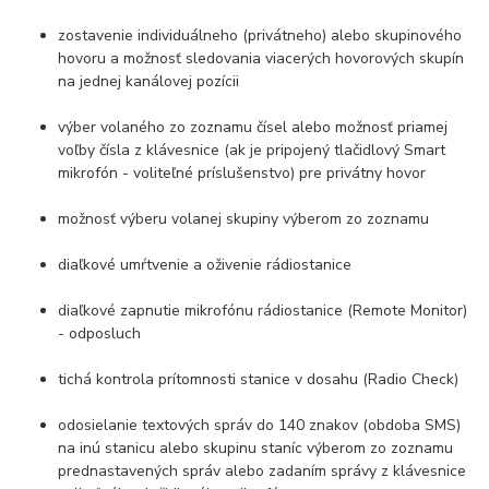
zostavenie individuálneho (privátneho) alebo skupinového
hovoru a možnosť sledovania viacerých hovorových skupín
na jednej kanálovej pozícii
výber volaného zo zoznamu čísel alebo možnosť priamej
voľby čísla z klávesnice (ak je pripojený tlačidlový Smart
mikrofón - voliteľné príslušenstvo) pre privátny hovor
možnosť výberu volanej skupiny výberom zo zoznamu
diaľkové umŕtvenie a oživenie rádiostanice
diaľkové zapnutie mikrofónu rádiostanice (Remote Monitor)
- odposluch
tichá kontrola prítomnosti stanice v dosahu (Radio Check)
odosielanie textových správ do 140 znakov (obdoba SMS)
na inú stanicu alebo skupinu staníc výberom zo zoznamu
prednastavených správ alebo zadaním správy z klávesnice