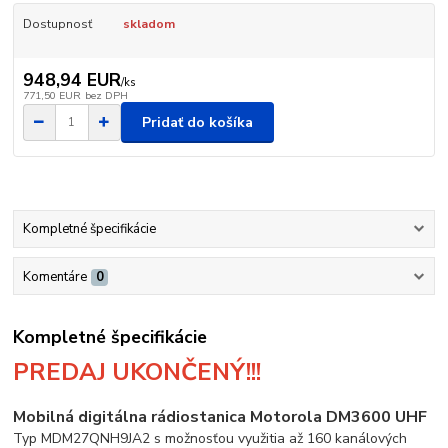
Dostupnosť
skladom
948,94 EUR
/
ks
771,50 EUR
bez DPH
Pridať do košíka
Kompletné špecifikácie
Komentáre
0
Kompletné špecifikácie
PREDAJ UKONČENÝ!!!
Mobilná digitálna rádiostanica Motorola DM3600 UHF
Typ MDM27QNH9JA2 s možnosťou využitia až 160 kanálových