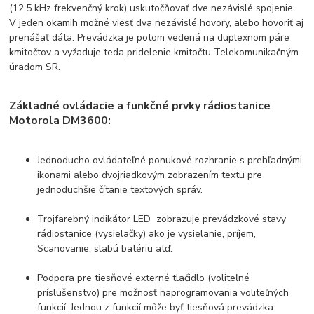
(12,5 kHz frekvenčný krok) uskutočňovať dve nezávislé spojenie.
V jeden okamih možné viesť dva nezávislé hovory, alebo hovoriť aj
prenášať dáta. Prevádzka je potom vedená na duplexnom páre
kmitočtov a vyžaduje teda pridelenie kmitočtu Telekomunikačným
úradom SR.
Základné ovládacie a funkčné prvky rádiostanice
Motorola DM3600:
Jednoducho ovládateľné ponukové rozhranie s prehľadnými
ikonami alebo dvojriadkovým zobrazením textu pre
jednoduchšie čítanie textových správ.
Trojfarebný indikátor LED zobrazuje prevádzkové stavy
rádiostanice (vysielačky) ako je vysielanie, príjem,
Scanovanie, slabú batériu atď.
Podpora pre tiesňové externé tlačidlo (voliteľné
príslušenstvo) pre možnosť naprogramovania voliteľných
funkcií. Jednou z funkcií môže byť tiesňová prevádzka.