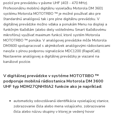
pozícií pre prevádzku v pásme UHF (403 - 470 MHz).
Profesionálnu mobilnú digitálnu vysielačku Motorola DM 3601
systému Motorola MOTOTRBO ™ je možné používať ako pre
štandardnú analógovú tak i pre plne digitálnu prevádzku. V
digitálnej prevádzke možno vďaka a ponukám Menu na displeji a
funkčným tlačidlám (alebo diely voliteľnému Smart tlačidlovému
mikrofónu) využívať maximum funkcií, ktoré systém Motorola
MOTOTRBO ™ ponúka. V analógovej prevádzke môže Motorola
DM3600 spolupracovať s akýmikoľvek analógovými rádiostanicami
navyše s plnou podporou signalizácie MDC1200 (RapidCall).
Nastavenie analógovej a digitálnej prevádzky je viazané na
kanálové pozície.
V digitálnej prevádzke v systéme MOTOTRBO ™
podporuje mobilná rádiostanica Motorola DM 3600
UHF typ MDM27QNH9JA2 funkcie ako je napríklad:
automaticky odovzdávaná identifikácia vysielajúcej stanice,
zobrazovanie čísla alebo mena volajúceho, zobrazovanie
čísla alebo názvu skupiny v ktorej je vedený hovor