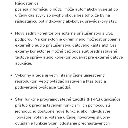
Rádiostanica
posiela informáciu o núdzi, môže automaticky vysielať po
určený čas zvyky zo svojho okolia bez toho, že by na
rádiostanicu bol indikovaný akýkoľvek prevádzkový stav.
Nový zadný konektor pre externé príslušenstvo s USB
podporou. Na konektori je okrem iného možnosť pripojenia
externého audio príslušenstva, dátového kábla atď. Cez
externý konektor je možné tiež odosielať prednastavené
textové správy alebo konektor používať pre externé dátové
aplikácie.
Výkonný a teda aj veľmi hlasný čelne umiestnený
reproduktor. Veľký ovládač nastavenia hlasitosti a
podsvietené ovládacie tlačidlá.
Štyri funkčné programovateľné tlačidlá (P1-P1) uľahčujúce
prístup k prednastaveným funkciám. Ich pomocou sú
jednoducho dostupné nové funkcie, ako individuálne
(privátne) volanie, volanie určenej hovorovej skupiny,
ovládanie funkcie Scan, odoslanie prednastavených