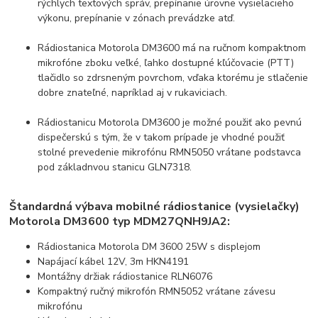
rýchlych textových správ, prepínanie úrovne vysielacieho
výkonu, prepínanie v zónach prevádzke atď.
Rádiostanica Motorola DM3600 má na ručnom kompaktnom
mikrofóne zboku veľké, ľahko dostupné kľúčovacie (PTT)
tlačidlo so zdrsneným povrchom, vďaka ktorému je stlačenie
dobre znateľné, napríklad aj v rukaviciach.
Rádiostanicu Motorola DM3600 je možné použiť ako pevnú
dispečerskú s tým, že v takom prípade je vhodné použiť
stolné prevedenie mikrofónu RMN5050 vrátane podstavca
pod základnvou stanicu GLN7318.
Štandardná výbava mobilné rádiostanice (vysielačky)
Motorola DM3600 typ MDM27QNH9JA2:
Rádiostanica Motorola DM 3600 25W s displejom
Napájací kábel 12V, 3m HKN4191
Montážny držiak rádiostanice RLN6076
Kompaktný ručný mikrofón RMN5052 vrátane závesu
mikrofónu