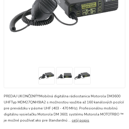
PREDAJ UKONČENÝ!!!Mobilná digitálna rádiostanica Motorola DM3600
UHFTyp MDM27QNH9JA2 s možnosťou využitia až 160 kanálových pozícií
pre prevádzku v pásme UHF (403 - 470 MHz). Profesionálnu mobilnú
digitálnu vysielačku Motorola DM 3601 systému Motorola MOTOTRBO ™
je možné používať ako pre štandardnú ...
celý popis