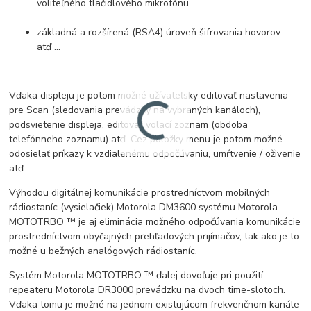
voliteľného tlačidlového mikrofónu
základná a rozšírená (RSA4) úroveň šifrovania hovorov
atď ...
Vďaka displeju je potom možné užívateľsky editovať nastavenia
pre Scan (sledovania prevádzky na vybraných kanáloch),
podsvietenie displeja, editovať volací zoznam (obdoba
telefónneho zoznamu) atď. Cez položky menu je potom možné
odosielať príkazy k vzdialenému odpočúvaniu, umŕtvenie / oživenie
atď.
Výhodou digitálnej komunikácie prostredníctvom mobilných
rádiostaníc (vysielačiek) Motorola DM3600 systému Motorola
MOTOTRBO ™ je aj eliminácia možného odpočúvania komunikácie
prostredníctvom obyčajných prehľadových prijímačov, tak ako je to
možné u bežných analógových rádiostaníc.
Systém Motorola MOTOTRBO ™ ďalej dovoľuje pri použití
repeateru Motorola DR3000 prevádzku na dvoch time-slotoch.
Vďaka tomu je možné na jednom existujúcom frekvenčnom kanále