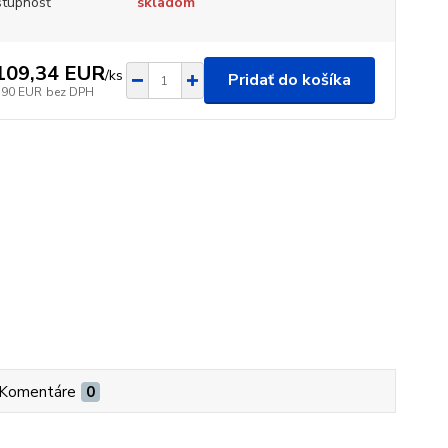
tupnosť
skladom
109,34 EUR
/
ks
Pridať do košíka
,90 EUR
bez DPH
Komentáre
0