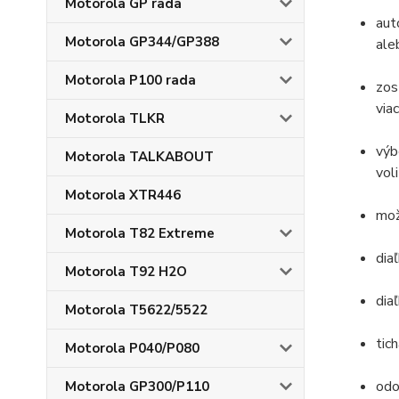
Motorola GP rada
aut
Motorola GP344/GP388
ale
Motorola P100 rada
zos
via
Motorola TLKR
výb
Motorola TALKABOUT
vol
Motorola XTR446
mož
Motorola T82 Extreme
dia
Motorola T92 H2O
dia
Motorola T5622/5522
tic
Motorola P040/P080
odo
Motorola GP300/P110