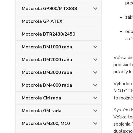
pre
Motorola GP900/MTX838
zák
Motorola GP ATEX
odo
Motorola DTR2430/2450
a ďa
Motorola DM1000 rada
Vďaka dis
Motorola DM2000 rada
podsviet
príkazy k
Motorola DM3000 rada
Výhodou 
Motorola DM4000 rada
MOTOTRBO
to možné 
Motorola CM rada
Systém M
Motorola GM rada
Vďaka to
Motorola GM300, M10
spojenia.
duplexno