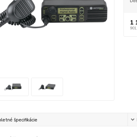
Dos
1 
901
etné špecifikácie