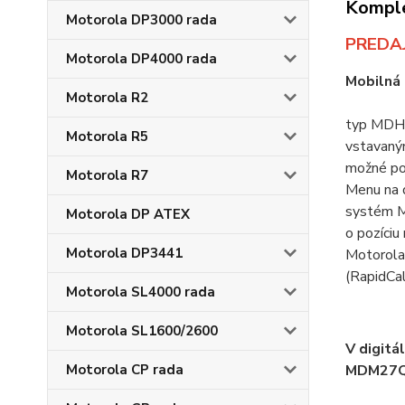
Komple
Motorola DP3000 rada
PREDAJ
Motorola DP4000 rada
Mobilná
Motorola R2
typ MDH5
Motorola R5
vstavaný
možné pou
Motorola R7
Menu na d
systém M
Motorola DP ATEX
o pozíciu
Motorola DP3441
Motorola
(RapidCal
Motorola SL4000 rada
Motorola SL1600/2600
V digit
MDM27QN
Motorola CP rada