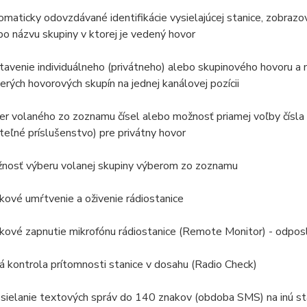
omaticky odovzdávané identifikácie vysielajúcej stanice, zobrazo
bo názvu skupiny v ktorej je vedený hovor
tavenie individuálneho (privátneho) alebo skupinového hovoru a
cerých hovorových skupín na jednej kanálovej pozícii
er volaného zo zoznamu čísel alebo možnosť priamej voľby čísla z
iteľné príslušenstvo) pre privátny hovor
nosť výberu volanej skupiny výberom zo zoznamu
ľkové umŕtvenie a oživenie rádiostanice
ľkové zapnutie mikrofónu rádiostanice (Remote Monitor) - odpos
há kontrola prítomnosti stanice v dosahu (Radio Check)
sielanie textových správ do 140 znakov (obdoba SMS) na inú st