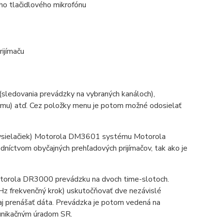
ho tlačidlového mikrofónu
rijímaču
(sledovania prevádzky na vybraných kanáloch),
namu) atď. Cez položky menu je potom možné odosielať
(vysielačiek) Motorola DM3601 systému Motorola
íctvom obyčajných prehľadových prijímačov, tak ako je
torola DR3000 prevádzku na dvoch time-slotoch.
z frekvenčný krok) uskutočňovať dve nezávislé
 aj prenášať dáta. Prevádzka je potom vedená na
unikačným úradom SR.