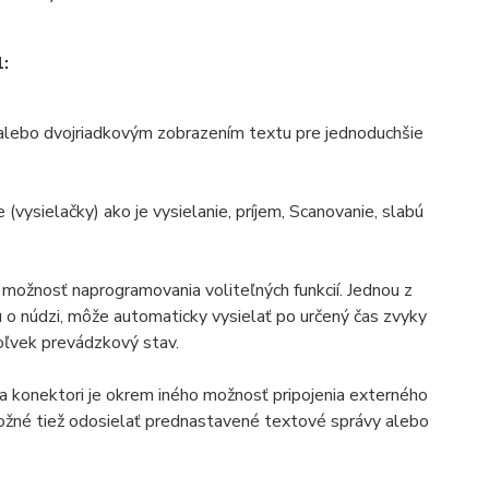
:
alebo dvojriadkovým zobrazením textu pre jednoduchšie
vysielačky) ako je vysielanie, príjem, Scanovanie, slabú
 možnosť naprogramovania voliteľných funkcií. Jednou z
u o núdzi, môže automaticky vysielať po určený čas zvyky
koľvek prevádzkový stav.
 konektori je okrem iného možnosť pripojenia externého
možné tiež odosielať prednastavené textové správy alebo