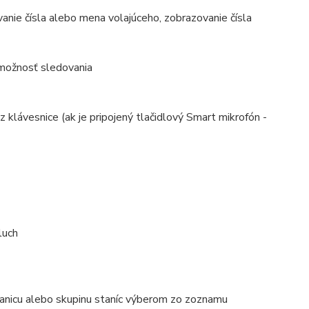
vanie čísla alebo mena volajúceho, zobrazovanie čísla
 možnosť sledovania
 klávesnice (ak je pripojený tlačidlový Smart mikrofón -
luch
anicu alebo skupinu staníc výberom zo zoznamu