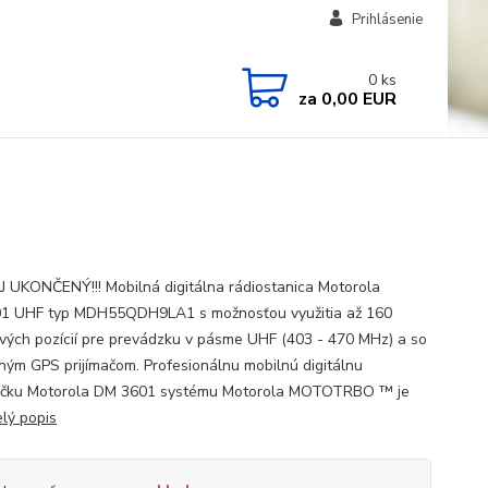
Prihlásenie
0
ks
za
0,00 EUR
 UKONČENÝ!!! Mobilná digitálna rádiostanica Motorola
1 UHF typ MDH55QDH9LA1 s možnosťou využitia až 160
vých pozícií pre prevádzku v pásme UHF (403 - 470 MHz) a so
ným GPS prijímačom. Profesionálnu mobilnú digitálnu
ačku Motorola DM 3601 systému Motorola MOTOTRBO ™ je
elý popis