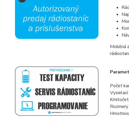
Rád
Nap
Mon
Kom
Náv
Mobilná 
rádiosta
Paramet
Počet ka
Vysielac
Kmitočet
Rozmery
Hmotnos