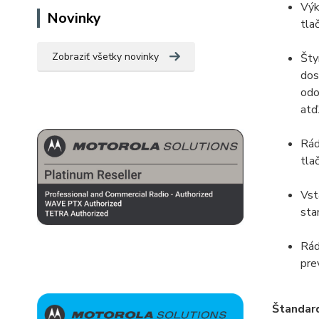
Výk
Novinky
tlač
Zobraziť všetky novinky
Šty
dos
odo
atď
Rád
tla
Vst
sta
Rád
pre
Štandar