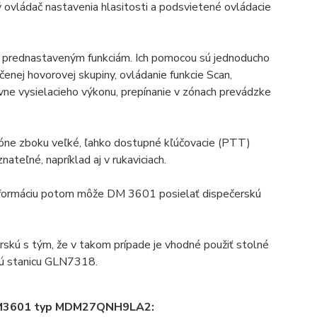
 ovládač nastavenia hlasitosti a podsvietené ovládacie
 k prednastaveným funkciám. Ich pomocou sú jednoducho
rčenej hovorovej skupiny, ovládanie funkcie Scan,
vne vysielacieho výkonu, prepínanie v zónach prevádzke
e zboku veľké, ľahko dostupné kľúčovacie (PTT)
teľné, napríklad aj v rukaviciach.
 Informáciu potom môže DM 3601 posielať dispečerskú
kú s tým, že v takom prípade je vhodné použiť stolné
ú stanicu GLN7318.
a DM3601 typ MDM27QNH9LA2: