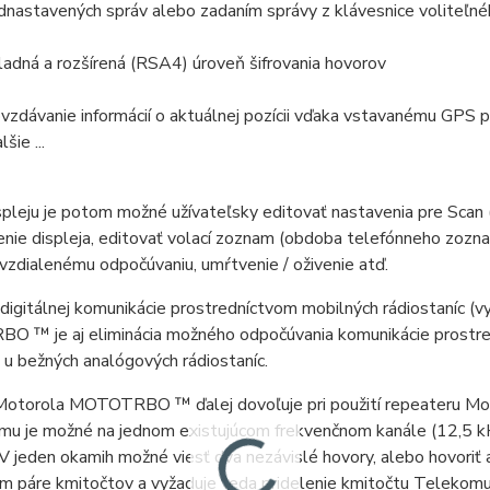
dnastavených správ alebo zadaním správy z klávesnice voliteľné
ladná a rozšírená (RSA4) úroveň šifrovania hovorov
vzdávanie informácií o aktuálnej pozícii vďaka vstavanému GPS p
lšie ...
pleju je potom možné užívateľsky editovať nastavenia pre Scan 
enie displeja, editovať volací zoznam (obdoba telefónneho zoz
 vzdialenému odpočúvaniu, umŕtvenie / oživenie atď.
digitálnej komunikácie prostredníctvom mobilných rádiostaníc 
 ™ je aj eliminácia možného odpočúvania komunikácie prostredn
u bežných analógových rádiostaníc.
otorola MOTOTRBO ™ ďalej dovoľuje pri použití repeateru Mo
mu je možné na jednom existujúcom frekvenčnom kanále (12,5 kH
 V jeden okamih možné viesť dva nezávislé hovory, alebo hovoriť
m páre kmitočtov a vyžaduje teda pridelenie kmitočtu Telekom