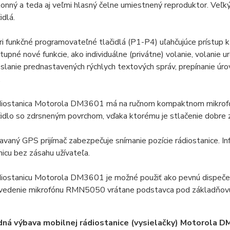
onný a teda aj veľmi hlasný čelne umiestnený reproduktor. Veľký
idlá.
ri funkčné programovateľné tlačidlá (P1-P4) uľahčujúce prístup
tupné nové funkcie, ako individuálne (privátne) volanie, volanie u
slanie prednastavených rýchlych textových správ, prepínanie úro
.
iostanica Motorola DM3601 má na ručnom kompaktnom mikrofón
čidlo so zdrsneným povrchom, vďaka ktorému je stlačenie dobre zna
avaný GPS prijímač zabezpečuje snímanie pozície rádiostanice.
nicu bez zásahu užívateľa.
iostanicu Motorola DM3601 je možné použiť ako pevnú dispečers
vedenie mikrofónu RMN5050 vrátane podstavca pod základňov
dná výbava mobilnej rádiostanice (vysielačky) Motorol