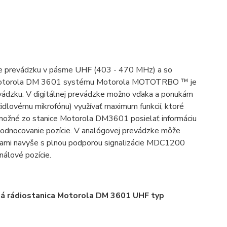
e prevádzku v pásme UHF (403 - 470 MHz) a so
ku Motorola DM 3601 systému Motorola MOTOTRBO ™ je
evádzku. V digitálnej prevádzke možno vďaka a ponukám
čidlovému mikrofónu) využívať maximum funkcií, ktoré
ožné zo stanice Motorola DM3601 posielať informáciu
yhodnocovanie pozície. V analógovej prevádzke môže
ami navyše s plnou podporou signalizácie MDC1200
nálové pozície.
á rádiostanica Motorola DM 3601 UHF typ