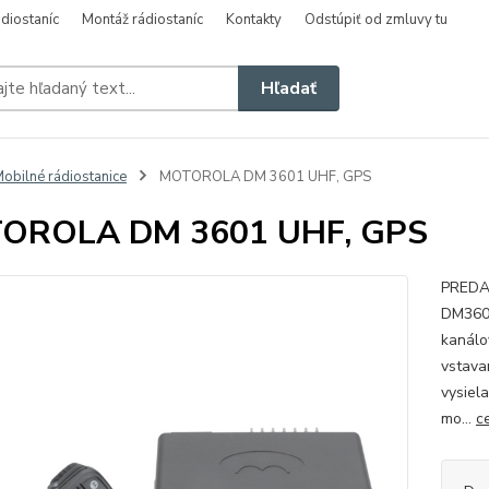
diostaníc
Montáž rádiostaníc
Kontakty
Odstúpiť od zmluvy tu
Hľadať
obilné rádiostanice
MOTOROLA DM 3601 UHF, GPS
OROLA DM 3601 UHF, GPS
PREDAJ
DM360
kanálo
vstava
vysiel
mo...
c