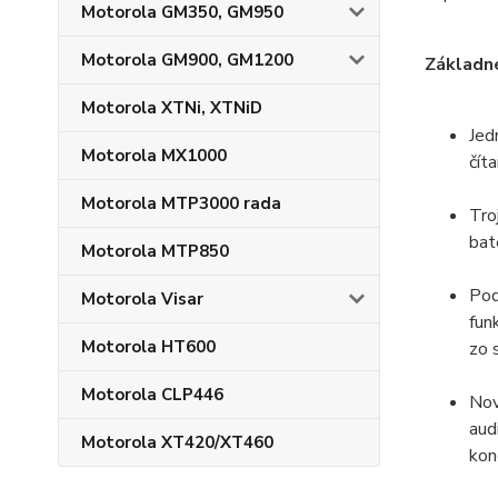
Motorola GM350, GM950
Motorola GM900, GM1200
Základné
Motorola XTNi, XTNiD
Jed
Motorola MX1000
čít
Motorola MTP3000 rada
Tro
bat
Motorola MTP850
Pod
Motorola Visar
fun
Motorola HT600
zo 
Motorola CLP446
Nov
aud
Motorola XT420/XT460
kon