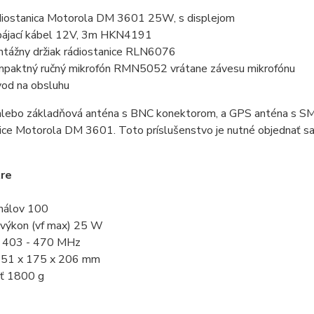
iostanica Motorola DM 3601 25W, s displejom
ájací kábel 12V, 3m HKN4191
tážny držiak rádiostanice RLN6076
paktný ručný mikrofón RMN5052 vrátane závesu mikrofónu
od na obsluhu
alebo základňová anténa s BNC konektorom, a GPS anténa s SM
nice Motorola DM 3601. Toto príslušenstvo je nutné objednať s
re
nálov 100
í výkon (vf max) 25 W
 403 - 470 MHz
 51 x 175 x 206 mm
ť 1800 g