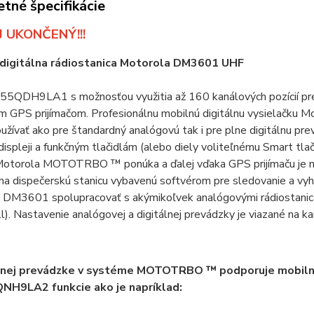
tné špecifikácie
 UKONČENÝ!!!
 digitálna rádiostanica Motorola DM3601 UHF
5QDH9LA1 s možnosťou využitia až 160 kanálových pozícií pr
m GPS prijímačom. Profesionálnu mobilnú digitálnu vysielač
žívať ako pre štandardný analógovú tak i pre plne digitálnu pr
ispleji a funkčným tlačidlám (alebo diely voliteľnému Smart tla
otorola MOTOTRBO ™ ponúka a ďalej vďaka GPS prijímaču je m
 na dispečerskú stanicu vybavenú softvérom pre sledovanie a v
 DM3601 spolupracovať s akýmikoľvek analógovými rádiostanic
l). Nastavenie analógovej a digitálnej prevádzky je viazané na ka
álnej prevádzke v systéme MOTOTRBO ™ podporuje mobiln
H9LA2 funkcie ako je napríklad: