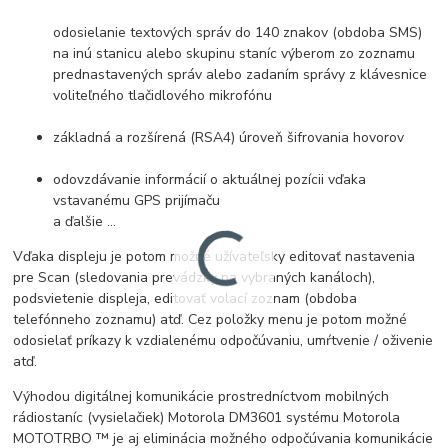
odosielanie textových správ do 140 znakov (obdoba SMS)
na inú stanicu alebo skupinu staníc výberom zo zoznamu
prednastavených správ alebo zadaním správy z klávesnice
voliteľného tlačidlového mikrofónu
základná a rozšírená (RSA4) úroveň šifrovania hovorov
odovzdávanie informácií o aktuálnej pozícii vďaka
vstavanému GPS prijímaču
a ďalšie ...
Vďaka displeju je potom možné užívateľsky editovať nastavenia
pre Scan (sledovania prevádzky na vybraných kanáloch),
podsvietenie displeja, editovať volací zoznam (obdoba
telefónneho zoznamu) atď. Cez položky menu je potom možné
odosielať príkazy k vzdialenému odpočúvaniu, umŕtvenie / oživenie
atď.
Výhodou digitálnej komunikácie prostredníctvom mobilných
rádiostaníc (vysielačiek) Motorola DM3601 systému Motorola
MOTOTRBO ™ je aj eliminácia možného odpočúvania komunikácie