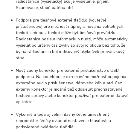
rádiostanice (vysielačky) ako je vysielanie, príjem,
Scanovanie, slabú batériu atď.
Podpora pre tiesňové externé tlačidlo (voliteľné
príslušenstvo) pre možnosť naprogramovania voliteľných
funkcií. Jednou z funkcií môže byť tiesňová prevádzka.
Rádiostanica posiela informáciu o núdzi, môže automaticky
vysielať po určený čas zvyky zo svojho okolia bez toho, že
by na rádiostanicu bol indikovaný akýkoľvek prevádzkový
stav.
Nový zadný konektor pre externé príslušenstvo s USB
podporou. Na konektori je okrem iného možnosť pripojenia
externého audio príslušenstva, dátového kábla atď. Cez
externý konektor je možné tiež odosielať prednastavené
textové správy alebo konektor používať pre externé dátové
aplikácie.
Výkonný a teda aj veľmi hlasný čelne umiestnený
reproduktor. Veľký ovládač nastavenie hlasitosti a
podsvietené ovládacie tlačidlá.