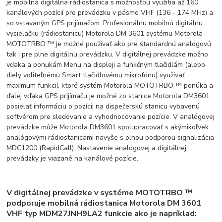
je mobilná digitálna rádiostanica s možnosťou využitia až 160
kanálových pozícií pre prevádzku v pásme VHF (136 - 174 MHz) a
so vstavaným GPS prijímačom. Profesionálnu mobilnú digitálnu
vysielačku (rádiostanicu) Motorola DM 3601 systému Motorola
MOTOTRBO ™ je možné používať ako pre štandardnú analógovú
tak i pre plne digitálnu prevádzku. V digitálnej prevádzke možno
vďaka a ponukám Menu na displeji a funkčným tlačidlám (alebo
diely voliteľnému Smart tlačidlovému mikrofónu) využívať
maximum funkcií, ktoré systém Motorola MOTOTRBO ™ ponúka a
ďalej vďaka GPS prijímaču je možné zo stanice Motorola DM3601
posielať informáciu o pozícii na dispečerskú stanicu vybavenú
softvérom pre sledovanie a vyhodnocovanie pozície. V analógovej
prevádzke môže Motorola DM3601 spolupracovať s akýmikoľvek
analógovými rádiostanicami navyše s plnou podporou signalizácia
MDC1200 (RapidCall). Nastavenie analógovej a digitálnej
prevádzky je viazané na kanálové pozície.
V digitálnej prevádzke v systéme MOTOTRBO ™
podporuje mobilná rádiostanica Motorola DM 3601
VHF typ MDM27JNH9LA2 funkcie ako je napríklad: