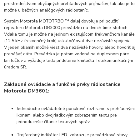
prostredníctvom obyčajných prehľadových prijímačov, tak ako je to
možné u bežných analógových rádiostaníc.
Systém Motorola MOTOTRBO ™ ďalej dovoľuje pri použití
repeateru Motorola DR3000 prevádzku na dvoch time-slotoch.
Vďaka tomu je možné na jednom existujúcom frekvenčnom kanále
(12,5 kHz frekvenčný krok) uskutočňovať dve nezávislé spojenia.
V jeden okamih možné viesť dva nezávislé hovory, alebo hovoriť aj
prenášať dáta. Prevádzka je potom vedená na duplexnom páre
kmitočtov a vyžaduje teda pridelenie kmitočtu Telekomunikačným
úradom SR.
Základné ovládacie a funkčné prvky rádiostanice
Motorola DM3601:
Jednoducho ovládateľné ponukové rozhranie s prehľadnými
ikonami alebo dvojriadkovým zobrazením textu pre
jednoduchšie čítanie textových správ.
Trojfarebný indikátor LED zobrazuje prevádzkové stavy