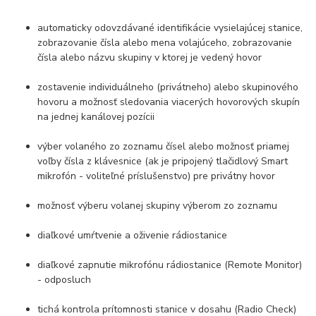
automaticky odovzdávané identifikácie vysielajúcej stanice,
zobrazovanie čísla alebo mena volajúceho, zobrazovanie
čísla alebo názvu skupiny v ktorej je vedený hovor
zostavenie individuálneho (privátneho) alebo skupinového
hovoru a možnosť sledovania viacerých hovorových skupín
na jednej kanálovej pozícii
výber volaného zo zoznamu čísel alebo možnosť priamej
voľby čísla z klávesnice (ak je pripojený tlačidlový Smart
mikrofón - voliteľné príslušenstvo) pre privátny hovor
možnosť výberu volanej skupiny výberom zo zoznamu
diaľkové umŕtvenie a oživenie rádiostanice
diaľkové zapnutie mikrofónu rádiostanice (Remote Monitor)
- odposluch
tichá kontrola prítomnosti stanice v dosahu (Radio Check)