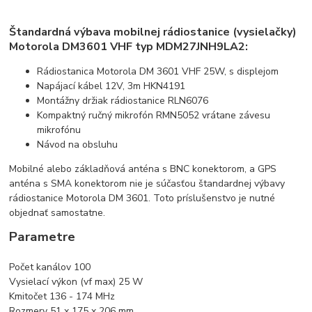
Štandardná výbava mobilnej rádiostanice (vysielačky)
Motorola DM3601 VHF typ MDM27JNH9LA2:
Rádiostanica Motorola DM 3601 VHF 25W, s displejom
Napájací kábel 12V, 3m HKN4191
Montážny držiak rádiostanice RLN6076
Kompaktný ručný mikrofón RMN5052 vrátane závesu
mikrofónu
Návod na obsluhu
Mobilné alebo základňová anténa s BNC konektorom, a GPS
anténa s SMA konektorom nie je súčasťou štandardnej výbavy
rádiostanice Motorola DM 3601. Toto príslušenstvo je nutné
objednať samostatne.
Parametre
Počet kanálov 100
Vysielací výkon (vf max) 25 W
Kmitočet 136 - 174 MHz
Rozmery 51 x 175 x 206 mm