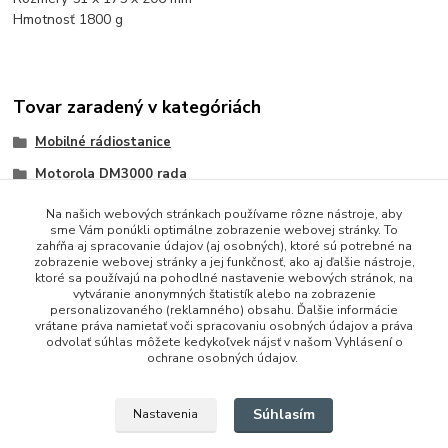
Hmotnosť 1800 g
Tovar zaradený v kategóriách
Mobilné rádiostanice
Motorola DM3000 rada
Na našich webových stránkach používame rôzne nástroje, aby
sme Vám ponúkli optimálne zobrazenie webovej stránky. To
zahŕňa aj spracovanie údajov (aj osobných), ktoré sú potrebné na
zobrazenie webovej stránky a jej funkčnosť, ako aj ďalšie nástroje,
ktoré sa používajú na pohodlné nastavenie webových stránok, na
vytváranie anonymných štatistík alebo na zobrazenie
personalizovaného (reklamného) obsahu. Ďalšie informácie
vrátane práva namietať voči spracovaniu osobných údajov a práva
+421 948 229 224
odvolať súhlas môžete kedykoľvek nájsť v našom Vyhlásení o
ochrane osobných údajov.
info@vysielacky.com
Súhlasím
Nastavenia