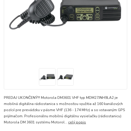
PREDAJ UKONČENÝ!!! Motorola DM3601 VHF typ MDM27JNH9LA2 je
mobilná digitálna rádiostanica s možnosťou využitia až 160 kanálových
pozícií pre prevádzku v pásme VHF (136 - 174 MHz) a so vstavaným GPS
prijímačom. Profesionálnu mobilnú digitálnu vysielačku (rádiostanicu)
Motorola DM 3601 systému Motorol...
celý popis