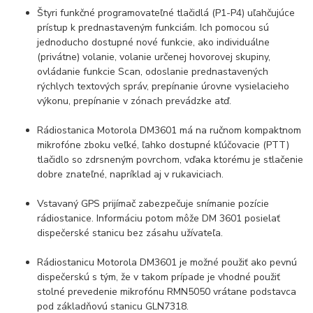
Štyri funkčné programovateľné tlačidlá (P1-P4) uľahčujúce
prístup k prednastaveným funkciám. Ich pomocou sú
jednoducho dostupné nové funkcie, ako individuálne
(privátne) volanie, volanie určenej hovorovej skupiny,
ovládanie funkcie Scan, odoslanie prednastavených
rýchlych textových správ, prepínanie úrovne vysielacieho
výkonu, prepínanie v zónach prevádzke atď.
Rádiostanica Motorola DM3601 má na ručnom kompaktnom
mikrofóne zboku veľké, ľahko dostupné kľúčovacie (PTT)
tlačidlo so zdrsneným povrchom, vďaka ktorému je stlačenie
dobre znateľné, napríklad aj v rukaviciach.
Vstavaný GPS prijímač zabezpečuje snímanie pozície
rádiostanice. Informáciu potom môže DM 3601 posielať
dispečerské stanicu bez zásahu užívateľa.
Rádiostanicu Motorola DM3601 je možné použiť ako pevnú
dispečerskú s tým, že v takom prípade je vhodné použiť
stolné prevedenie mikrofónu RMN5050 vrátane podstavca
pod základňovú stanicu GLN7318.