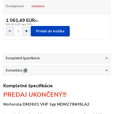
Dostupnosť
skladom
1 061,49 EUR
/
ks
863,00 EUR
bez DPH
Pridať do košíka
Kompletné špecifikácie
Komentáre
0
Kompletné špecifikácie
PREDAJ UKONČENÝ!!!
Motorola DM3601 VHF typ MDM27JNH9LA2