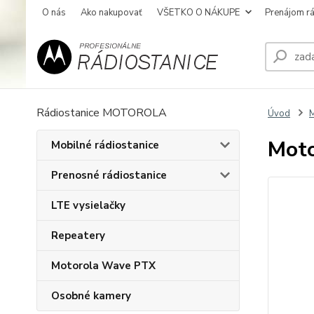
O nás
Ako nakupovať
VŠETKO O NÁKUPE
Prenájom rá
Rádiostanice MOTOROLA
Úvod
M
Moto
Mobilné rádiostanice
Prenosné rádiostanice
LTE vysielačky
Repeatery
Motorola Wave PTX
Osobné kamery