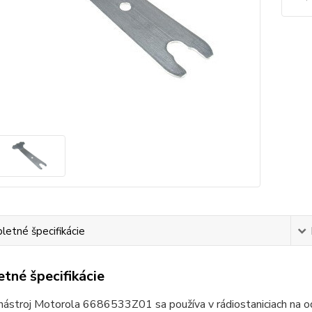
etné špecifikácie
tné špecifikácie
nástroj Motorola 6686533Z01 sa používa v rádiostaniciach na od