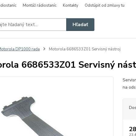
diostaníc
Montáž rádiostaníc
Kontakty
Odstúpiť od zmluvy tu
Hľadať
otorola DP1000 rada
Motorola 6686533Z01 Servisný nástroj
rola 6686533Z01 Servisný nást
Servis
na ods
Dos
28
23,