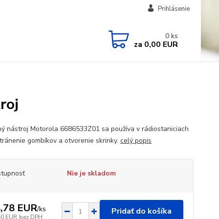
Prihlásenie
0
ks
za
0,00 EUR
roj
ný nástroj Motorola 6686533Z01 sa používa v rádiostaniciach
tránenie gombíkov a otvorenie skrinky.
celý popis
tupnosť
Nie je skladom
,78 EUR
/
ks
Pridať do košíka
40 EUR
bez DPH