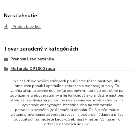
Na stiahnutie
Produktový list
Tovar zaradený v kategóriách
Prenosné rádiostanice
Motorola DP1000 rada
Na našich webových stránkach používame rôzne nástroje, aby
sme Vám ponúkli optimálne zobrazenie webovej stránky. To
zahŕňa aj spracovanie údajov (aj osobných), ktoré sú potrebné na
zobrazenie webovej stránky a jej funkčnosť, ako aj ďalšie nástroje,
ktoré sa používajú na pohodlné nastavenie webových stránok, na
vytváranie anonymných štatistík alebo na zobrazenie
personalizovaného (reklamného) obsahu. Ďalšie informácie
vrátane práva namietať voči spracovaniu osobných údajov a práva
+421 948 229 224
odvolať súhlas môžete kedykoľvek nájsť v našom Vyhlásení o
ochrane osobných údajov.
info@vysielacky.com