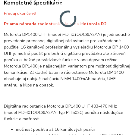
Kompletné špecifikácie
Predaj ukončený!
Priama náhrada rádiostanice je rada Motorola R2.
Motorola DP1400 UHF (model MDH01QDC9JA2AN) je jednoduché
prevedenie prenosnej digitálnej rádiostanice pre každodenné
použitie. 16 kanálovú profesionálnu vysielačku Motorola DP 1400
UHF je možné použiť pre bežnú digitálnu prevádzku ale zároveň
ponúka aj bežné prevádzkové funkcie v analógovom režime.
Motorola DP1400 je najlacnejším variantom pre možnosť digitálnej
komunikácie. Základné balenie rádiostanice Motorola DP 1400
obsahuje aj nabíjač, nabíjaciu NiMH 1400mAh batériu, UHF
anténu, a klips na opasok.
Digitálna radiostanica Motorola DP1400 UHF 403-470 MHz
(model MDH01QDC9JA2AN, typ PTI502C) ponúka následujúce
funkcie a možnosti:
možnosť použitia až 16 kanálových pozícii