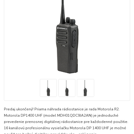
Predaj ukončený! Priama náhrada rádiostanice je rada Motorola R2.
Motorola DP1400 UHF (model MDH01QDC9JA2AN) je jednoduché
prevedenie prenosnej digitálnej rádiostanice pre každodenné použitie.
16 kanálovú profesionálnu vysielačku Motorola DP 1400 UHF je možné