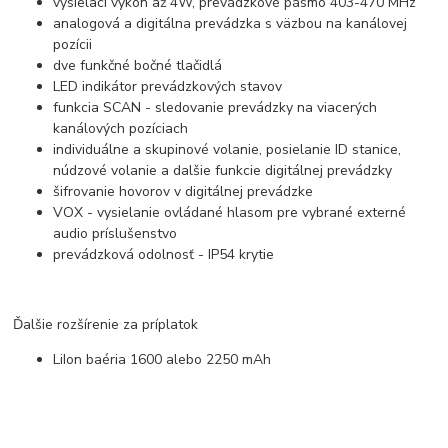
vysielací výkon až 4W, prevádzkové pásmo 403-470 MHz
analogová a digitálna prevádzka s väzbou na kanálovej
pozícii
dve funkčné bočné tlačidlá
LED indikátor prevádzkových stavov
funkcia SCAN - sledovanie prevádzky na viacerých
kanálových pozíciach
individuálne a skupinové volanie, posielanie ID stanice,
núdzové volanie a dalšie funkcie digitálnej prevádzky
šifrovanie hovorov v digitálnej prevádzke
VOX - vysielanie ovládané hlasom pre vybrané externé
audio príslušenstvo
prevádzková odolnosť - IP54 krytie
Ďalšie rozšírenie za príplatok
LiIon baéria 1600 alebo 2250 mAh