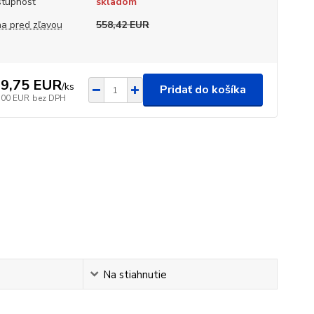
tupnosť
skladom
a pred zľavou
558,42 EUR
9,75 EUR
/
ks
Pridať do košíka
,00 EUR
bez DPH
Na stiahnutie