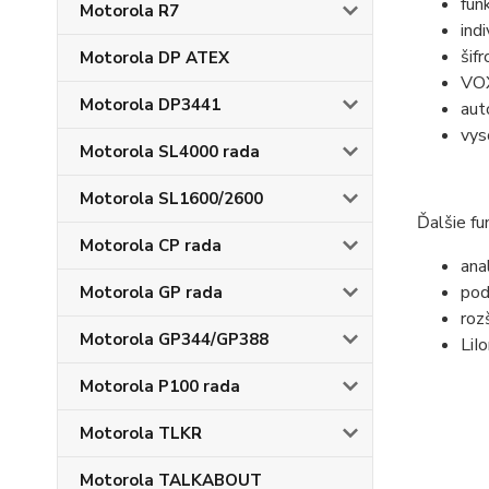
fun
Motorola R7
ind
šif
Motorola DP ATEX
VOX
Motorola DP3441
aut
vys
Motorola SL4000 rada
Motorola SL1600/2600
Ďalšie fu
Motorola CP rada
ana
pod
Motorola GP rada
roz
Motorola GP344/GP388
LiI
Motorola P100 rada
Motorola TLKR
Motorola TALKABOUT