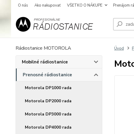
O nás
Ako nakupovať
VŠETKO O NÁKUPE
Prenájom rá
Rádiostanice MOTOROLA
Úvod
P
Mot
Mobilné rádiostanice
Prenosné rádiostanice
Motorola DP1000 rada
Motorola DP2000 rada
Motorola DP3000 rada
Motorola DP4000 rada