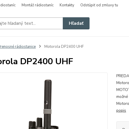
diostaníc
Montáž rádiostaníc
Kontakty
Odstúpiť od zmluvy tu
Hľadať
renosné rádiostanice
Motorola DP2400 UHF
orola DP2400 UHF
PREDAJ
Motor
MOTOTR
možné 
Motoro
popis