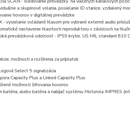
kcia SCAN - sledovanie prevádzky na viacerých kanálových pozíc
ividuálne a skupinové volania, posielanie ID stanice, vzdialený mon
rovanie hovorov v digitálnej prevádzke
 - vysielanie ovládané hlasom pre vybrané externé audio príslu
omatické nastavenie hlasitosti reproduktoru v závislosti na hlučn
oká prevádzková odolnosť - IP55 krytie, US MIL standard 810 C,
nkcie, možnosti a rozšírenia za príplatok
logová Select 5 signalizácia
pora Capacity Plus a Linked Capacity Plus
šírené možnosti šifrovania hovorov
on batéria, alebo batéria a nabíjač systému Motorola IMPRES (int