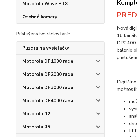
Komple
Motorola Wave PTX
PRED
Osobné kamery
Nová dig
Príslušenstvo rádiostaníc
16 kanálo
DP2400 po
Puzdrá na vysielačky
balenie o
príslušen
Motorola DP1000 rada
Motorola DP2000 rada
Digitáln
Motorola DP3000 rada
možnosti
Motorola DP4000 rada
mož
vys
Motorola R2
ana
dve
Motorola R5
LED