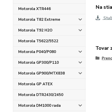
Na sti
Motorola XTR446
Stuč
Motorola T82 Extreme
Motorola T92 H2O
Motorola T5622/5522
Tovar 
Motorola P040/P080
Preno
Motorola GP300/P110
Motorola GP900/MTX838
Motorola GP ATEX
Motorola DTR2430/2450
Motorola DM1000 rada