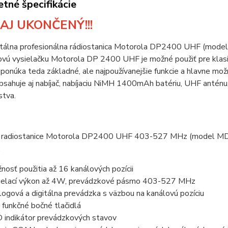
tné špecifikácie
AJ UKONČENÝ!!!
itálna profesionálna rádiostanica Motorola DP2400 UHF 
vú vysielačku Motorola DP 2400 UHF je možné použiť pre klasic
núka teda základné, ale najpoužívanejšie funkcie a hlavne možno
bsahuje aj nabíjač, nabíjaciu NiMH 1400mAh batériu, UHF anténu,
stva.
e radiostanice Motorola DP2400 UHF 403-527 MHz (model MD
:
nosť použitia až 16 kanálových pozícii
ielací výkon až 4W, prevádzkové pásmo 403-527 MHz
logová a digitálna prevádzka s väzbou na kanálovú pozíciu
 funkčné bočné tlačidlá
 indikátor prevádzkových stavov