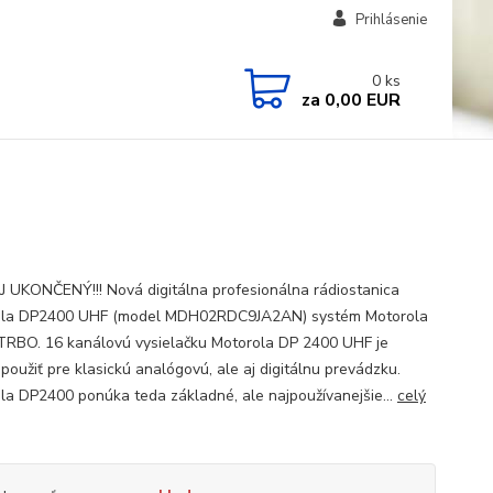
Prihlásenie
0
ks
za
0,00 EUR
 UKONČENÝ!!! Nová digitálna profesionálna rádiostanica
ola DP2400 UHF (model MDH02RDC9JA2AN) systém Motorola
BO. 16 kanálovú vysielačku Motorola DP 2400 UHF je
použiť pre klasickú analógovú, ale aj digitálnu prevádzku.
la DP2400 ponúka teda základné, ale najpoužívanejšie...
celý