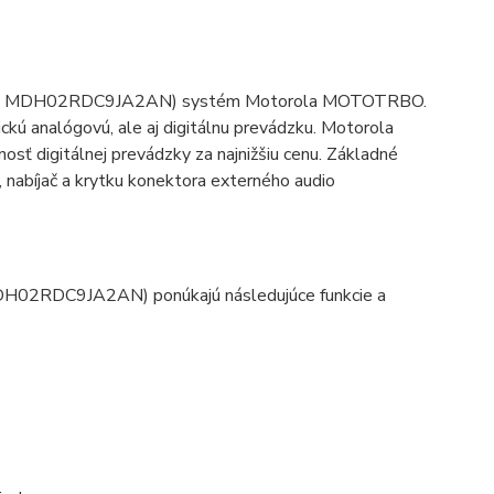
(model MDH02RDC9JA2AN) systém Motorola MOTOTRBO.
kú analógovú, ale aj digitálnu prevádzku. Motorola
sť digitálnej prevádzky za najnižšiu cenu. Základné
 nabíjač a krytku konektora externého audio
H02RDC9JA2AN) ponúkajú následujúce funkcie a