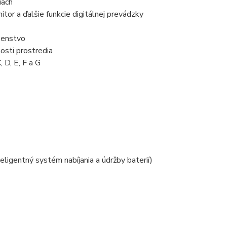
iach
itor a ďalšie funkcie digitálnej prevádzky
šenstvo
osti prostredia
 D, E, F a G
eligentný systém nabíjania a údržby baterií)