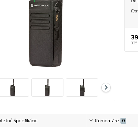
Dos
Cen
39
325
etné špecifikácie
Komentáre
0