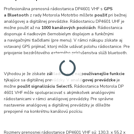
Profesionálna prenosná rádiostanica DP4601 VHF s
GPS
a Bluetooth
z rady Motorola Mototrbo môžete
použiť
pri bežnej
analógovej a digitálnej prevádzke. Rádiostanicu DP4601 UHF je
možne použiť až na
1000 kanálových pozíciách
. Rádiostanica
disponuje 4 riadkovým čiernobielym displejom a funkčnými
a navigačnými tlačidlami (pre menu). V rámci nákupu získate aj
vstavaný GPS prijímač, ktorý môže udávať polohu rádiostanice. Pre
pripojenie bezdrôtového externého príslušenstva slúži bluetooth.
Výhodou je že získate
základne a aj najpoužívanejšie funkcie
týkajúce sa digitálnej prevádzky. V
analógovej prevádzke
je
možne
použiť signalizáciu Select5.
Rádiostanica Motorola DP
4601 VHF môže spolupracovať s akýmikoľvek analógovými
rádiostanicami v rámci analógovej prevádzky. Pre správne
nastavenie analógovej a digitálnej prevádzky je dôležite
prepojené na konkrétnu kanálovú pozíciu.
Rozmery prenosnej rádiostanice DP4601 VHF sú: 130,3, x 55,2 x