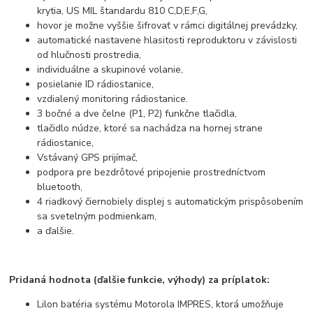
krytia, US MIL štandardu 810 C,D,E,F,G,
hovor je možne vyššie šifrovať v rámci digitálnej prevádzky,
automatické nastavene hlasitosti reproduktoru v závislosti
od hlučnosti prostredia,
individuálne a skupinové volanie,
posielanie ID rádiostanice,
vzdialený monitoring rádiostanice.
3 bočné a dve čelne (P1, P2) funkčne tlačidla,
tlačidlo núdze, ktoré sa nachádza na hornej strane
rádiostanice,
Vstávaný GPS prijímač,
podpora pre bezdrôtové pripojenie prostredníctvom
bluetooth,
4 riadkový čiernobiely displej s automatickým prispôsobením
sa svetelným podmienkam,
a ďalšie.
Pridaná hodnota (ďalšie funkcie, výhody) za príplatok:
Lilon batéria systému Motorola IMPRES, ktorá umožňuje