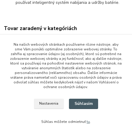
používať inteligentný systém nabíjania a udržby batérie.
Tovar zaradený v kategóriách
Prenosné rádiostanice
Na našich webových stránkach používame rôzne nástroje, aby
Motorola DP4000 rada
sme Vám ponúkli optimálne zobrazenie webovej stránky. To
zahŕňa aj spracovanie údajov (aj osobných), ktoré sú potrebné na
zobrazenie webovej stránky a jej funkčnosť, ako aj ďalšie nástroje,
ktoré sa používajú na pohodlné nastavenie webových stránok, na
vytváranie anonymných štatistík alebo na zobrazenie
personalizovaného (reklamného) obsahu. Ďalšie informácie
vrátane práva namietať voči spracovaniu osobných údajov a práva
odvolať súhlas môžete kedykoľvek nájsť v našom Vyhlásení o
ochrane osobných údajov.
+421 948 229 224
Súhlasím
Nastavenia
info@vysielacky.com
Súhlas môžete odmietnuť
tu
.