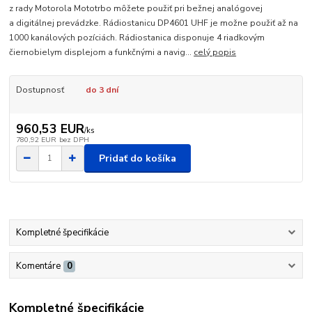
z rady Motorola Mototrbo môžete použiť pri bežnej analógovej
a digitálnej prevádzke. Rádiostanicu DP4601 UHF je možne použiť až na
1000 kanálových pozíciách. Rádiostanica disponuje 4 riadkovým
čiernobielym displejom a funkčnými a navig...
celý popis
Dostupnosť
do 3 dní
960,53 EUR
/
ks
780,92 EUR
bez DPH
Pridať do košíka
Kompletné špecifikácie
Komentáre
0
Kompletné špecifikácie