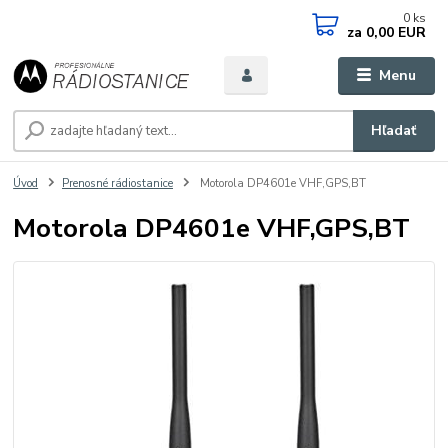
0
ks
za
0,00 EUR
Menu
Hľadať
Úvod
Prenosné rádiostanice
Motorola DP4601e VHF,GPS,BT
Motorola DP4601e VHF,GPS,BT