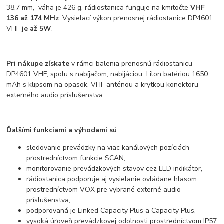
38,7 mm, váha je 426 g, rádiostanica funguje na kmitočte
VHF
136 až 174 MHz
. Vysielací výkon prenosnej rádiostanice DP4601
VHF
je až 5W
.
Pri nákupe získate
v rámci balenia prenosnú rádiostanicu
DP4601 VHF, spolu s nabíjačom, nabijáciou Lilon batériou 1650
mAh s klipsom na opasok, VHF anténou a krytkou konektoru
externého audio príslušenstva.
Ďalšími funkciami a výhodami sú
:
sledovanie prevádzky na viac kanálových pozíciách
prostredníctvom funkcie SCAN,
monitorovanie prevádzkových stavov cez LED indikátor,
rádiostanica podporuje aj vysielanie ovládane hlasom
prostredníctvom VOX pre vybrané externé audio
príslušenstva,
podporovaná je Linked Capacity Plus a Capacity Plus,
vysoká úroveň prevádzkovej odolnosti prostredníctvom IP57