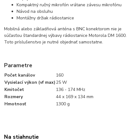
Kompaktný ručný mikrofón vrátane závesu mikrofónu
Návod na obsluhu
Montážny držiak rádiostanice
Mobilná alebo základňová anténa s BNC konektorom nie je
súčasťou štandardnej výbavy rádiostanice Motorola DM 1600.
Toto príslušenstvo je nutné objednať samostatne.
Parametre
Počet kanálov
160
Vysielací výkon (vf max)
25 W
Kmitočet
136 - 174 MHz
Rozmery
44 x 169 x 134 mm
Hmotnosť
1300 g
Na stiahnutie