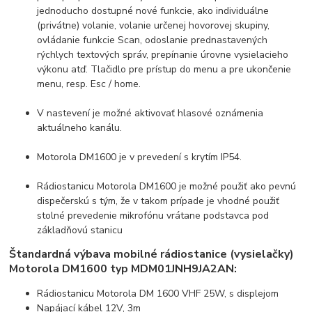
jednoducho dostupné nové funkcie, ako individuálne
(privátne) volanie, volanie určenej hovorovej skupiny,
ovládanie funkcie Scan, odoslanie prednastavených
rýchlych textových správ, prepínanie úrovne vysielacieho
výkonu atď. Tlačidlo pre prístup do menu a pre ukončenie
menu, resp. Esc / home.
V nastevení je možné aktivovať hlasové oznámenia
aktuálneho kanálu.
Motorola DM1600 je v prevedení s krytím IP54.
Rádiostanicu Motorola DM1600 je možné použiť ako pevnú
dispečerskú s tým, že v takom prípade je vhodné použiť
stolné prevedenie mikrofónu vrátane podstavca pod
základňovú stanicu
Štandardná výbava mobilné rádiostanice (vysielačky)
Motorola DM1600 typ MDM01JNH9JA2AN:
Rádiostanicu Motorola DM 1600 VHF 25W, s displejom
Napájací kábel 12V, 3m