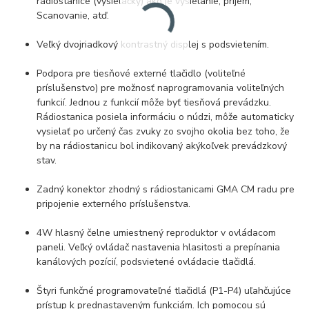
rádiostanice (vysielačky) ako je vysielanie, príjem,
Scanovanie, atď.
Veľký dvojriadkový kontrastný displej s podsvietením.
Podpora pre tiesňové externé tlačidlo (voliteľné
príslušenstvo) pre možnosť naprogramovania voliteľných
funkcií. Jednou z funkcií môže byť tiesňová prevádzku.
Rádiostanica posiela informáciu o núdzi, môže automaticky
vysielať po určený čas zvuky zo svojho okolia bez toho, že
by na rádiostanicu bol indikovaný akýkoľvek prevádzkový
stav.
Zadný konektor zhodný s rádiostanicami GMA CM radu pre
pripojenie externého príslušenstva.
4W hlasný čelne umiestnený reproduktor v ovládacom
paneli. Veľký ovládač nastavenia hlasitosti a prepínania
kanálových pozícií, podsvietené ovládacie tlačidlá.
Štyri funkčné programovateľné tlačidlá (P1-P4) uľahčujúce
prístup k prednastaveným funkciám. Ich pomocou sú