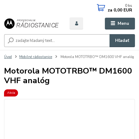
0
ks
za
0,00 EUR
Menu
Hľadať
Úvod
Mobilné rádiostanice
Motorola MOTOTRBO™ DM1600 VHF analóg
Motorola MOTOTRBO™ DM1600
VHF analóg
Akcia