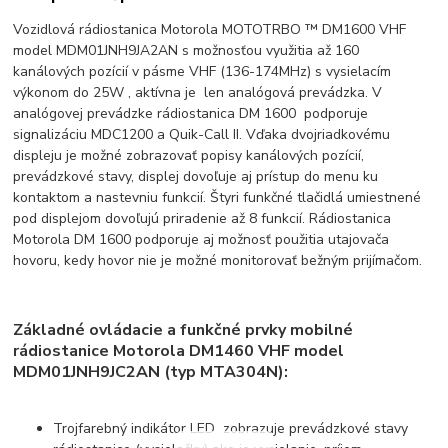
Vozidlová rádiostanica Motorola MOTOTRBO ™ DM1600 VHF
model MDM01JNH9JA2AN s možnosťou využitia až 160
kanálových pozícií v pásme VHF (136-174MHz) s vysielacím
výkonom do 25W , aktívna je len analógová prevádzka. V
analógovej prevádzke rádiostanica DM 1600 podporuje
signalizáciu MDC1200 a Quik-Call II. Vďaka dvojriadkovému
displeju je možné zobrazovať popisy kanálových pozícií,
prevádzkové stavy, displej dovoľuje aj prístup do menu ku
kontaktom a nastevniu funkcií. Štyri funkčné tlačidlá umiestnené
pod displejom dovoľujú priradenie až 8 funkcií. Rádiostanica
Motorola DM 1600 podporuje aj možnosť použitia utajovača
hovoru, kedy hovor nie je možné monitorovať bežným prijímačom.
Základné ovládacie a funkčné prvky mobilné
rádiostanice Motorola DM1460 VHF model
MDM01JNH9JC2AN (typ MTA304N):
Trojfarebný indikátor LED zobrazuje prevádzkové stavy