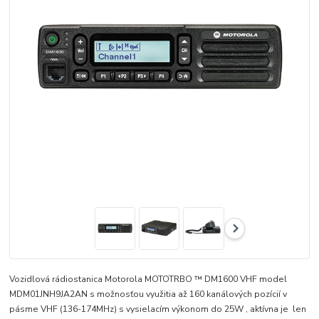
Vozidlová rádiostanica Motorola MOTOTRBO ™ DM1600 VHF model
MDM01JNH9JA2AN s možnosťou využitia až 160 kanálových pozícií v
pásme VHF (136-174MHz) s vysielacím výkonom do 25W , aktívna je len