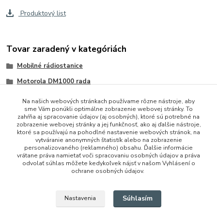
Produktový list
Tovar zaradený v kategóriách
Mobilné rádiostanice
Motorola DM1000 rada
Na našich webových stránkach používame rôzne nástroje, aby
sme Vám ponúkli optimálne zobrazenie webovej stránky. To
zahŕňa aj spracovanie údajov (aj osobných), ktoré sú potrebné na
zobrazenie webovej stránky a jej funkčnosť, ako aj ďalšie nástroje,
ktoré sa používajú na pohodlné nastavenie webových stránok, na
vytváranie anonymných štatistík alebo na zobrazenie
personalizovaného (reklamného) obsahu. Ďalšie informácie
vrátane práva namietať voči spracovaniu osobných údajov a práva
+421 948 229 224
odvolať súhlas môžete kedykoľvek nájsť v našom Vyhlásení o
ochrane osobných údajov.
info@vysielacky.com
Súhlasím
Nastavenia