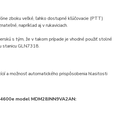
ne zboku veľké, ľahko dostupné kľúčovacie (PTT)
teľné, napríklad aj v rukaviciach.
skú s tým, že v takom prípade je vhodné použiť stolné
u stanicu GLN7318.
ií a možnosť automatického prispôsobenia hlasitosti
a DM4600e model MDM28JNN9VA2AN: