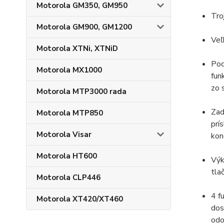
Motorola GM350, GM950
Tro
Motorola GM900, GM1200
Veľ
Motorola XTNi, XTNiD
Pod
Motorola MX1000
fun
zo 
Motorola MTP3000 rada
Zad
Motorola MTP850
prí
Motorola Visar
kon
Motorola HT600
Výk
tlač
Motorola CLP446
4 f
Motorola XT420/XT460
dos
odo