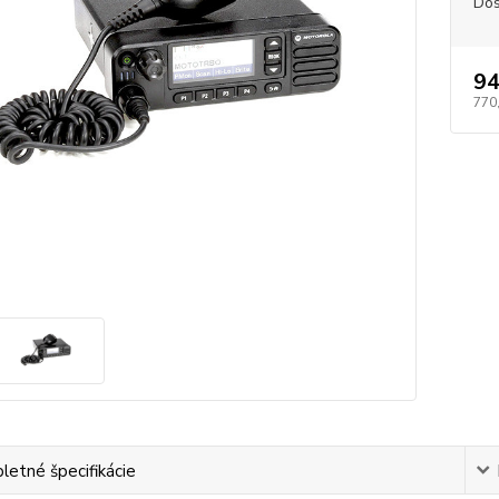
Dos
94
770
etné špecifikácie