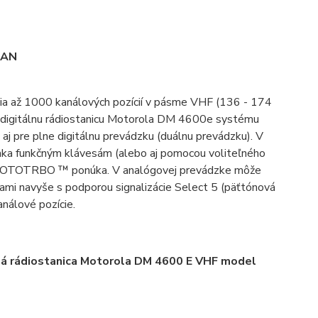
A2AN
ia až 1000 kanálových pozícií v pásme VHF (136 - 174
 digitálnu rádiostanicu Motorola DM 4600e systému
pre plne digitálnu prevádzku (duálnu prevádzku). V
aka funkčným klávesám (alebo aj pomocou voliteľného
la MOTOTRBO ™ ponúka. V analógovej prevádzke môže
mi navyše s podporou signalizácie Select 5 (päťtónová
análové pozície.
á rádiostanica Motorola DM 4600 E VHF model