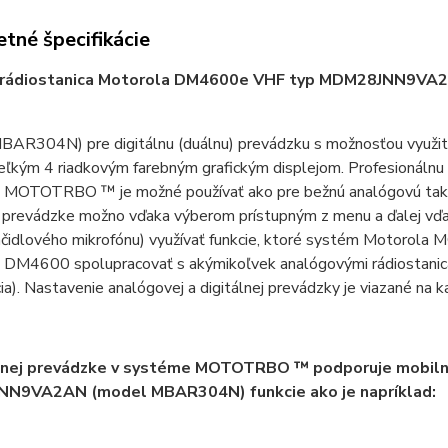
tné špecifikácie
 rádiostanica Motorola DM4600e VHF typ MDM28JNN9V
BAR304N) pre digitálnu (duálnu) prevádzku s možnosťou využit
eľkým 4 riadkovým farebným grafickým displejom. Profesionálnu
 MOTOTRBO ™ je možné používať ako pre bežnú analógovú tak aj 
ej prevádzke možno vďaka výberom prístupným z menu a ďalej vď
ačidlového mikrofónu) využívať funkcie, ktoré systém Motoro
 DM4600 spolupracovať s akýmikoľvek analógovými rádiostanica
cia). Nastavenie analógovej a digitálnej prevádzky je viazané na k
álnej prevádzke v systéme MOTOTRBO ™ podporuje mobiln
N9VA2AN (model MBAR304N) funkcie ako je napríklad: