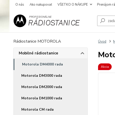
O nás
Ako nakupovať
VŠETKO O NÁKUPE
Prenájom rá
Rádiostanice MOTOROLA
Úvod
M
Mot
Mobilné rádiostanice
Motorola DM4000 rada
Akcia
Motorola DM3000 rada
Motorola DM2000 rada
Motorola DM1000 rada
Motorola CM rada