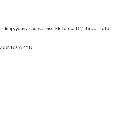
ardnej výbavy rádiostanice Motorola DM 4600. Toto
DM28JNN9JA2AN.