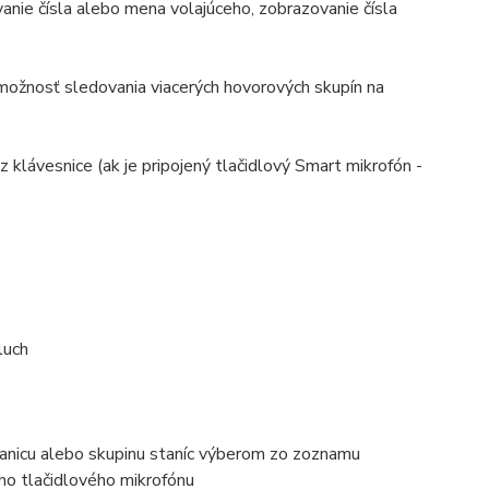
vanie čísla alebo mena volajúceho, zobrazovanie čísla
 možnosť sledovania viacerých hovorových skupín na
 klávesnice (ak je pripojený tlačidlový Smart mikrofón -
luch
anicu alebo skupinu staníc výberom zo zoznamu
ho tlačidlového mikrofónu