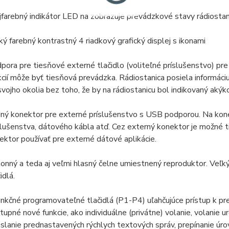
jfarebný indikátor LED na zobrazuje prevádzkové stavy rádiostanic
ký farebný kontrastný 4 riadkový grafický displej s ikonami
pora pre tiesňové externé tlačidlo (voliteľné príslušenstvo) pre
kcií môže byť tiesňová prevádzka. Rádiostanica posiela informáci
svojho okolia bez toho, že by na rádiostanicu bol indikovaný aký
ný konektor pre externé príslušenstvo s USB podporou. Na kone
slušenstva, dátového kábla atď. Cez externý konektor je možné 
ektor používať pre externé dátové aplikácie.
onný a teda aj veľmi hlasný čelne umiestnený reproduktor. Veľký
idlá.
unkčné programovateľné tlačidlá (P1-P4) uľahčujúce prístup k 
tupné nové funkcie, ako individuálne (privátne) volanie, volanie u
slanie prednastavených rýchlych textových správ, prepínanie úro