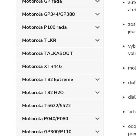
Motorola GP rada
aut
ale
Motorola GP344/GP388
zos
Motorola P100 rada
jed
Motorola TLKR
výb
vol
Motorola TALKABOUT
Motorola XTR446
mož
Motorola T82 Extreme
dia
Motorola T92 H2O
dia
Motorola T5622/5522
tic
Motorola P040/P080
odo
Motorola GP300/P110
pre