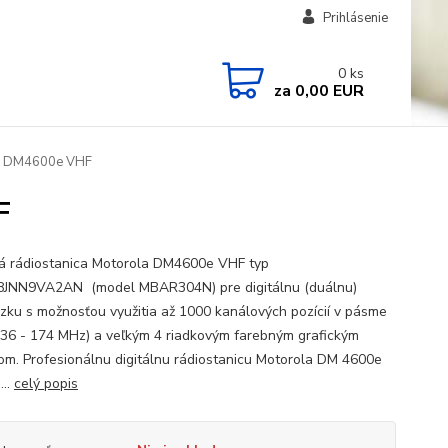
Prihlásenie
0
ks
za
0,00 EUR
 DM4600e VHF
F
á rádiostanica Motorola DM4600e VHF typ
JNN9VA2AN (model MBAR304N) pre digitálnu (duálnu)
zku s možnosťou využitia až 1000 kanálových pozícií v pásme
36 - 174 MHz) a veľkým 4 riadkovým farebným grafickým
jom. Profesionálnu digitálnu rádiostanicu Motorola DM 4600e
...
celý popis