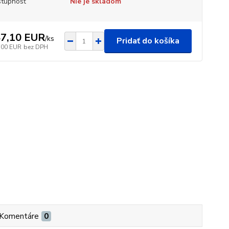
tupnosť
Nie je skladom
7,10 EUR
/
ks
Pridať do košíka
,00 EUR
bez DPH
Komentáre
0