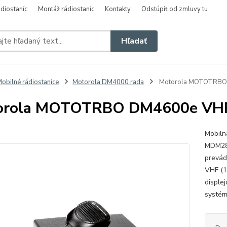
diostaníc
Montáž rádiostaníc
Kontakty
Odstúpiť od zmluvy tu
Hľadať
obilné rádiostanice
Motorola DM4000 rada
Motorola MOTOTRBO
orola MOTOTRBO DM4600e VH
Mobiln
MDM28
prevád
VHF (1
disple
systém