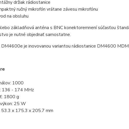
tážny držiak rádiostanice
paktný ručný mikrofón vrátane závesu mikrofónu
od na obsluhu
alebo základňová anténa s BNC konektoremnení súčasťou štand
stvo je nutné objednať samostatne.
 DM4600e je inovovanou variantou rádiostanice DM4600 M
re
nálov: 1000
: 136 - 174 MHz
: 1800 g
í výkon: 25 W
 53.3 x 175.3 x 205.7 mm