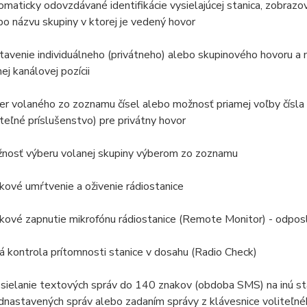
omaticky odovzdávané identifikácie vysielajúcej stanica, zobrazo
bo názvu skupiny v ktorej je vedený hovor
tavenie individuálneho (privátneho) alebo skupinového hovoru a
nej kanálovej pozícii
er volaného zo zoznamu čísel alebo možnosť priamej voľby čísla z
iteľné príslušenstvo) pre privátny hovor
nosť výberu volanej skupiny výberom zo zoznamu
ľkové umŕtvenie a oživenie rádiostanice
ľkové zapnutie mikrofónu rádiostanice (Remote Monitor) - odpos
há kontrola prítomnosti stanice v dosahu (Radio Check)
sielanie textových správ do 140 znakov (obdoba SMS) na inú st
dnastavených správ alebo zadaním správy z klávesnice voliteľné