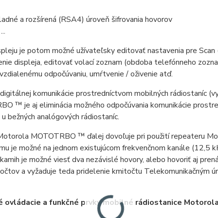
ladné a rozšírená (RSA4) úroveň šifrovania hovorov
...
pleju je potom možné užívateľsky editovať nastavenia pre Scan 
enie displeja, editovať volací zoznam (obdoba telefónneho zoz
 vzdialenému odpočúvaniu, umŕtvenie / oživenie atď.
digitálnej komunikácie prostredníctvom mobilných rádiostaníc 
 ™ je aj eliminácia možného odpočúvania komunikácie prostredn
u bežných analógových rádiostaníc.
otorola MOTOTRBO ™ ďalej dovoľuje pri použití repeateru Mo
mu je možné na jednom existujúcom frekvenčnom kanále (12,5 kH
kamih je možné viesť dva nezávislé hovory, alebo hovoriť aj pr
točtov a vyžaduje teda pridelenie kmitočtu Telekomunikačným ú
 ovládacie a funkčné prvky mobilné rádiostanice Motoro