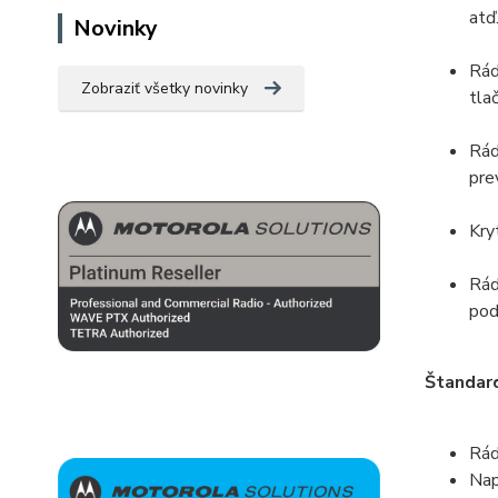
atď
Novinky
Rád
Zobraziť všetky novinky
tla
Rád
pre
Kry
Rád
pod
Štandar
Rád
Nap