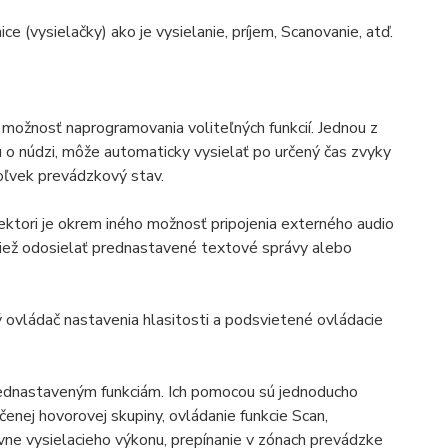
e (vysielačky) ako je vysielanie, príjem, Scanovanie, atď.
 možnosť naprogramovania voliteľných funkcií. Jednou z
u o núdzi, môže automaticky vysielať po určený čas zvyky
koľvek prevádzkový stav.
ktori je okrem iného možnosť pripojenia externého audio
tiež odosielať prednastavené textové správy alebo
 ovládač nastavenia hlasitosti a podsvietené ovládacie
prednastaveným funkciám. Ich pomocou sú jednoducho
rčenej hovorovej skupiny, ovládanie funkcie Scan,
vne vysielacieho výkonu, prepínanie v zónach prevádzke