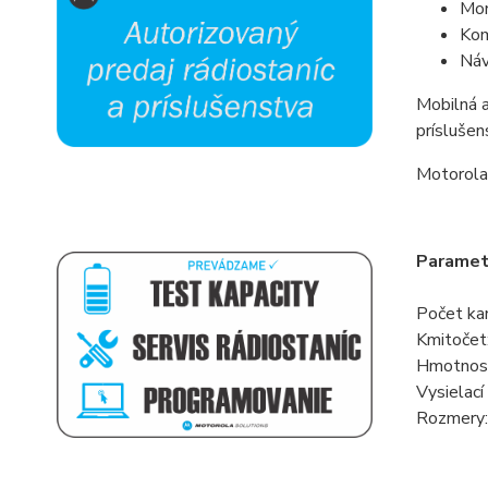
Mon
Kom
Náv
Mobilná 
príslušen
Motorola
Paramet
Počet ka
Kmitočet
Hmotnosť
Vysielac
Rozmery: