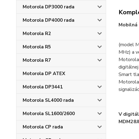
Motorola DP3000 rada
Komple
Motorola DP4000 rada
Mobilná
Motorola R2
(model M
Motorola R5
MHz) a v
Motorola
Motorola R7
digitáln
Motorola DP ATEX
Smart tl
Motorola
Motorola DP3441
signalizá
Motorola SL4000 rada
Motorola SL1600/2600
V digit
MDM28JN
Motorola CP rada