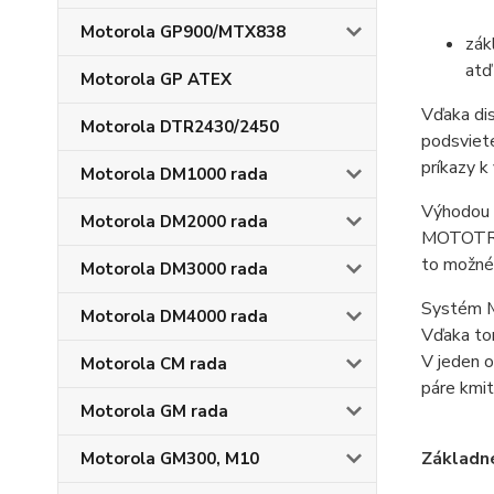
Motorola GP900/MTX838
zák
atď 
Motorola GP ATEX
Vďaka dis
Motorola DTR2430/2450
podsviet
príkazy k
Motorola DM1000 rada
Výhodou 
Motorola DM2000 rada
MOTOTRBO
to možné 
Motorola DM3000 rada
Systém M
Motorola DM4000 rada
Vďaka to
V jeden o
Motorola CM rada
páre kmi
Motorola GM rada
Základné
Motorola GM300, M10