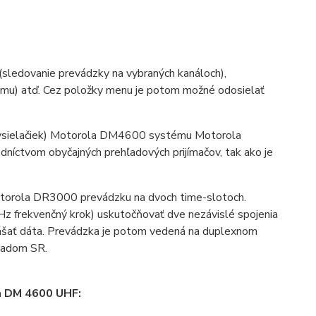
(sledovanie prevádzky na vybraných kanáloch),
namu) atď. Cez položky menu je potom možné odosielať
(vysielačiek) Motorola DM4600 systému Motorola
íctvom obyčajných prehľadových prijímačov, tak ako je
torola DR3000 prevádzku na dvoch time-slotoch.
z frekvenčný krok) uskutočňovať dve nezávislé spojenia
enášať dáta. Prevádzka je potom vedená na duplexnom
radom SR.
la DM 4600 UHF: