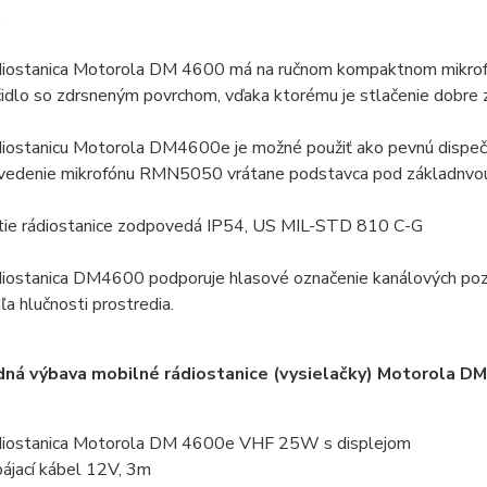
.
iostanica Motorola DM 4600 má na ručnom kompaktnom mikrofó
čidlo so zdrsneným povrchom, vďaka ktorému je stlačenie dobre zna
iostanicu Motorola DM4600e je možné použiť ako pevnú dispečer
vedenie mikrofónu RMN5050 vrátane podstavca pod základnvo
tie rádiostanice zodpovedá IP54, US MIL-STD 810 C-G
iostanica DM4600 podporuje hlasové označenie kanálových pozíc
ľa hlučnosti prostredia.
dná výbava mobilné rádiostanice (vysielačky) Motorol
iostanica Motorola DM 4600e VHF 25W s displejom
ájací kábel 12V, 3m