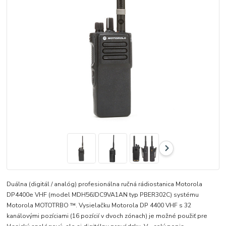
Duálna (digitál / analóg) profesionálna ručná rádiostanica Motorola
DP4400e VHF (model MDH56JDC9VA1AN typ PBER302C) systému
Motorola MOTOTRBO ™. Vysielačku Motorola DP 4400 VHF s 32
kanálovými pozíciami (16 pozícií v dvoch zónach) je možné použiť pre