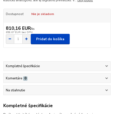
klasickú analógovú, ale aj digitálnu prevádzku. V...
celý popis
Dostupnosť
Nie je skladom
810,16 EUR
/
ks
658,67 EUR
bez DPH
Pridať do košíka
Kompletné špecifikácie
Komentáre
0
Na stiahnutie
Kompletné špecifikácie