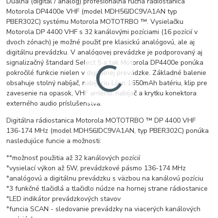
Duálna (digitál / analóg) profesionálna ručná rádiostanica
Motorola DP4400e VHF (model MDH56JDC9VA1AN typ
PBER302C) systému Motorola MOTOTRBO ™. Vysielačku
Motorola DP 4400 VHF s 32 kanálovými pozíciami (16 pozícií v
dvoch zónach) je možné použiť pre klasickú analógovú, ale aj
digitálnu prevádzku. V analógovej prevádzke je podporovaný aj
signalizačný štandard Select 5 a tak Motorola DP4400e ponúka
pokročilé funkcie nielen v digitálnej prevádzke. Základné balenie
obsahuje stolný nabíjač, nabíjaciu LiIon 1650mAh batériu, klip pre
zavesenie na opasok, VHF anténu, nabíjač a krytku konektora
externého audio príslušenstva.
Digitálna rádiostanica Motorola MOTOTRBO ™ DP 4400 VHF
136-174 MHz (model MDH56JDC9VA1AN, typ PBER302C) ponúka
nasledujúce funcie a možnosti:
°°možnosť použitia až 32 kanálových pozícií
°vysielací výkon až 5W, prevádzkové pásmo 136-174 MHz
°analógovú a digitálnu prevádzku s väzbou na kanálovú pozíciu
°3 funkčné tlačidlá a tlačidlo núdze na hornej strane rádiostanice
°LED indikátor prevádzkových stavov
°funcia SCAN - sledovanie prevádzky na viacerých kanálových