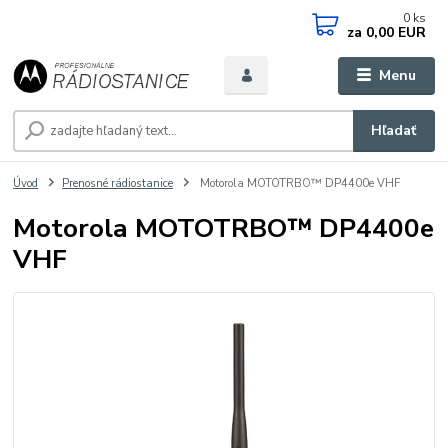
0
ks
za
0,00 EUR
Menu
Hľadať
Úvod
Prenosné rádiostanice
Motorola MOTOTRBO™ DP4400e VHF
Motorola MOTOTRBO™ DP4400e
VHF