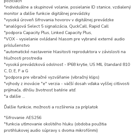
pozíciách
°individuálne a skupinové volanie, posielanie ID stanice, vzdialený
monitor a ďalšie funkcie digitálnej prevádzky
°vysoká úroveň šifrovania hovorov v digitálnej prevádzke
°analógová Select 5 signalizácia, QuckCall, Rapid Call
°podpora Capacity Plus, Linked Capacity Plus,
°VOX - vysielanie ovládané hlasom pre vybrané externé audio
príslušenstvo
°automatické nastavenie hlasitosti reproduktora v závislosti na
hlučnosti prostredia
°vysoká prevádzková odolnosť - IP68 krytie, US MIL štandard 810
C, D, E, F a G
°podpora pre vibračné vyzváňanie (vibračný klips)
°výhody z inovácie "e" verzia - väčší dosah vďaka vyššej citlivosti
prijímača, dlhšiu životnosť batérie atď.
°a ďalšie ...
Ďalšie funkcie, možnosti a rozšírenia za príplatok
°šifrovanie AES256
°funkcia utlmovanie okolitého hluku (obdoba použitia
protihlukovej audio súpravy s dvoma mikrofónmi)