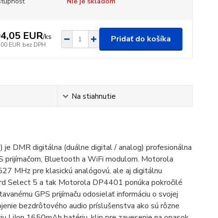
tupnosť
Nie je skladom
4,05 EUR
/
ks
Pridať do košíka
,00 EUR
bez DPH
Na stiahnutie
 digitálna (duálne digital / analog) profesionálna
prijímačom, Bluetooth a WiFi modulom. Motorola
7 MHz pre klasickú analógovú, ale aj digitálnu
dard Select 5 a tak Motorola DP4401 ponúka pokročilé
tavanému GPS prijímaču odosielať informáciu o svojej
jenie bezdrôtového audio príslušenstva ako sú rôzne
ciu LiIon 1650mAh batériu, klip pre zavesenie na opasok,