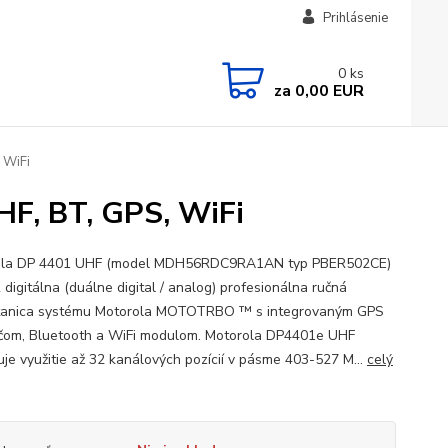
Prihlásenie
0
ks
za
0,00 EUR
 WiFi
, BT, GPS, WiFi
ola DP 4401 UHF (model MDH56RDC9RA1AN typ PBER502CE)
 digitálna (duálne digital / analog) profesionálna ručná
tanica systému Motorola MOTOTRBO ™ s integrovaným GPS
ačom, Bluetooth a WiFi modulom. Motorola DP4401e UHF
je využitie až 32 kanálových pozícií v pásme 403-527 M...
celý