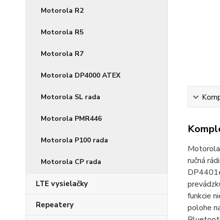
Motorola R2
Motorola R5
Motorola R7
Motorola DP4000 ATEX
Motorola SL rada
Kompl
Motorola PMR446
Komple
Motorola P100 rada
Motorola
ručná rá
Motorola CP rada
DP4401e 
LTE vysielačky
prevádzk
funkcie n
Repeatery
polohe na
Bluetooth