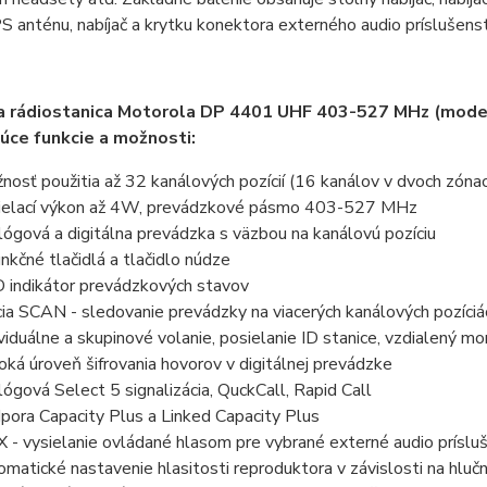
 anténu, nabíjač a krytku konektora externého audio príslušens
na rádiostanica Motorola DP 4401 UHF 403-527 MHz (m
úce funkcie a možnosti:
nosť použitia až 32 kanálových pozícií (16 kanálov v dvoch zóna
ielací výkon až 4W, prevádzkové pásmo 403-527 MHz
lógová a digitálna prevádzka s väzbou na kanálovú pozíciu
unkčné tlačidlá a tlačidlo núdze
 indikátor prevádzkových stavov
cia SCAN - sledovanie prevádzky na viacerých kanálových pozíciá
ividuálne a skupinové volanie, posielanie ID stanice, vzdialený mon
oká úroveň šifrovania hovorov v digitálnej prevádzke
lógová Select 5 signalizácia, QuckCall, Rapid Call
pora Capacity Plus a Linked Capacity Plus
 - vysielanie ovládané hlasom pre vybrané externé audio príslu
omatické nastavenie hlasitosti reproduktora v závislosti na hlučn