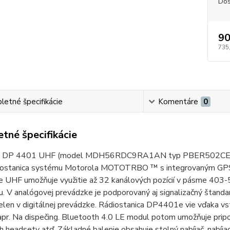
Dos
90
735
etné špecifikácie
Komentáre
0
tné špecifikácie
 DP 4401 UHF (model MDH56RDC9RA1AN typ PBER502CE) je DMR
diostanica systému Motorola MOTOTRBO ™ s integrovaným GPS 
UHF umožňuje využitie až 32 kanálových pozícií v pásme 403-52
u. V analógovej prevádzke je podporovaný aj signalizačný štan
ielen v digitálnej prevádzke. Rádiostanica DP4401e vie vďaka vs
pr. Na dispečing. Bluetooth 4.0 LE modul potom umožňuje pripo
 headsety atď. Základné balenie obsahuje stolný nabíjač, nabíja