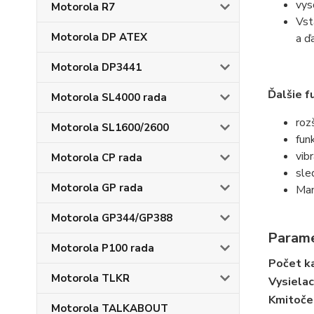
vys
Motorola R7
Vst
Motorola DP ATEX
a ďa
Motorola DP3441
Ďalšie f
Motorola SL4000 rada
roz
Motorola SL1600/2600
fun
vib
Motorola CP rada
sle
Motorola GP rada
Man
Motorola GP344/GP388
Param
Motorola P100 rada
Počet k
Motorola TLKR
Vysielac
Kmitoče
Motorola TALKABOUT