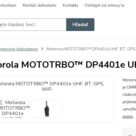
diostaníc
Montáž rádiostaníc
Kontakty
Odstúpiť od zmluvy tu
Hľadať
renosné rádiostanice
Motorola MOTOTRBO™ DP4401e UHF, BT, GPS,
orola MOTOTRBO™ DP4401e UHF
Motor
je DMR
rádios
prijím
umožňu
popis