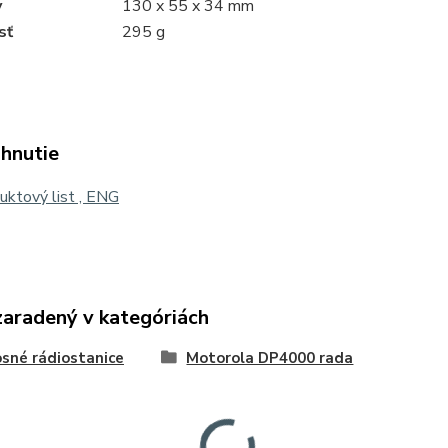
y
130 x 55 x 34 mm
sť
295 g
ahnutie
ktový list , ENG
zaradený v kategóriách
sné rádiostanice
Motorola DP4000 rada