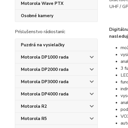
Motorola Wave PTX
UHF / GPS
Osobné kamery
Digitál
Príslušenstvo rádiostaníc
nasleduj
Puzdrá na vysielačky
mož
vys
Motorola DP1000 rada
ana
3 f
Motorola DP2000 rada
LED
Motorola DP3000 rada
fun
ind
Motorola DP4000 rada
vys
ana
Motorola R2
pod
VOX
Motorola R5
aut