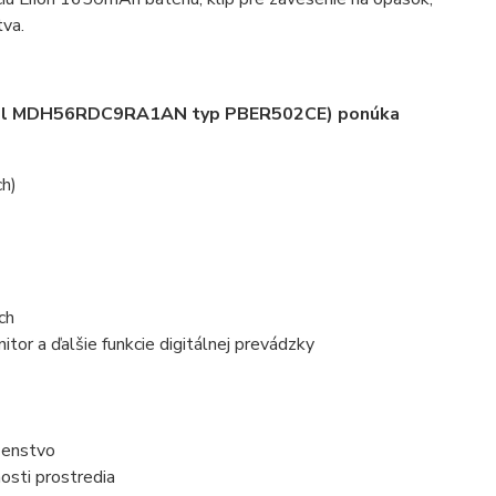
tva.
odel MDH56RDC9RA1AN typ PBER502CE) ponúka
ch)
ch
itor a ďalšie funkcie digitálnej prevádzky
šenstvo
osti prostredia