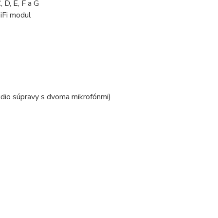
 D, E, F a G
iFi modul
audio súpravy s dvoma mikrofónmi)