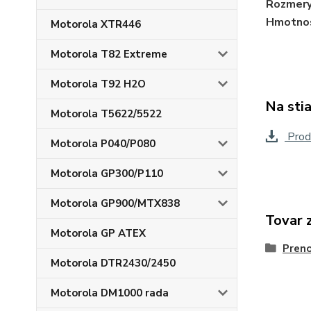
Rozmer
Hmotno
Motorola XTR446
Motorola T82 Extreme
Motorola T92 H2O
Na sti
Motorola T5622/5522
Produ
Motorola P040/P080
Motorola GP300/P110
Motorola GP900/MTX838
Tovar 
Motorola GP ATEX
Preno
Motorola DTR2430/2450
Motorola DM1000 rada