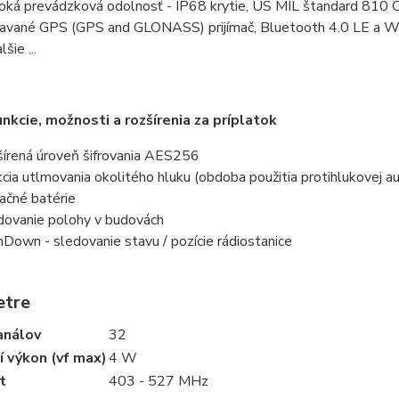
oká prevádzková odolnosť - IP68 krytie, US MIL štandard 810 C,
avané GPS (GPS and GLONASS) prijímač, Bluetooth 4.0 LE a W
lšie ...
unkcie, možnosti a rozšírenia za príplatok
šírená úroveň šifrovania AES256
kcia utlmovania okolitého hluku (obdoba použitia protihlukovej 
račné batérie
dovanie polohy v budovách
Down - sledovanie stavu / pozície rádiostanice
etre
análov
32
í výkon (vf max)
4 W
t
403 - 527 MHz