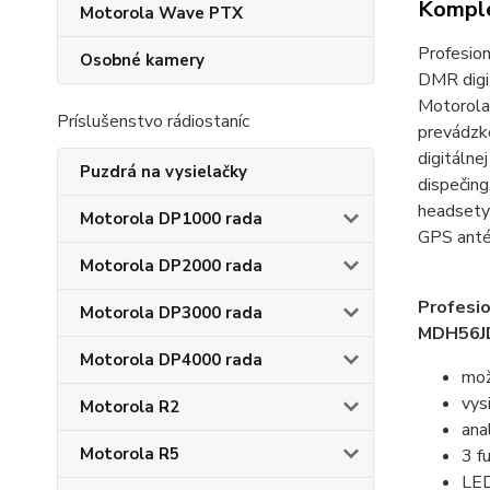
Komple
Motorola Wave PTX
Profesio
Osobné kamery
DMR digi
Motorola
Príslušenstvo rádiostaníc
prevádzk
digitálne
Puzdrá na vysielačky
dispečin
headsety 
Motorola DP1000 rada
GPS antén
Motorola DP2000 rada
Profesi
Motorola DP3000 rada
MDH56JD
Motorola DP4000 rada
mož
vys
Motorola R2
ana
Motorola R5
3 f
LED