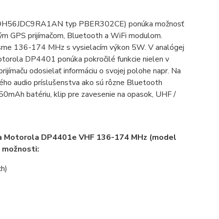
l MDH56JDC9RA1AN typ PBER302CE) ponúka možnosť
aným GPS prijímačom, Bluetooth a WiFi modulom.
ásme 136-174 MHz s vysielacím výkon 5W. V analógej
otorola DP4401 ponúka pokročilé funkcie nielen v
jímaču odosielať informáciu o svojej polohe napr. Na
ého audio príslušenstva ako sú rôzne Bluetooth
1650mAh batériu, klip pre zavesenie na opasok, UHF /
ačka Motorola DP4401e VHF 136-174 MHz (model
 možnosti:
ch)