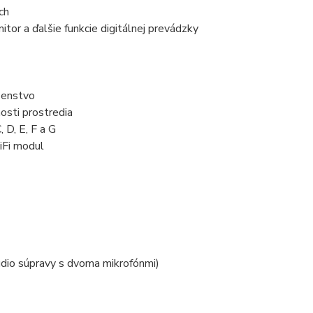
ch
itor a ďalšie funkcie digitálnej prevádzky
šenstvo
osti prostredia
 D, E, F a G
iFi modul
audio súpravy s dvoma mikrofónmi)