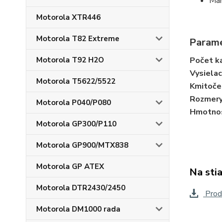
Man
Motorola XTR446
Motorola T82 Extreme
Param
Počet k
Motorola T92 H2O
Vysielac
Motorola T5622/5522
Kmitoče
Rozmer
Motorola P040/P080
Hmotno
Motorola GP300/P110
Motorola GP900/MTX838
Motorola GP ATEX
Na sti
Motorola DTR2430/2450
Produ
Motorola DM1000 rada