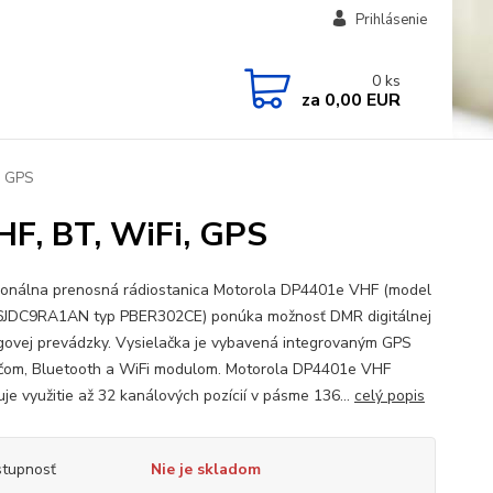
Prihlásenie
0
ks
za
0,00 EUR
, GPS
, BT, WiFi, GPS
ionálna prenosná rádiostanica Motorola DP4401e VHF (model
JDC9RA1AN typ PBER302CE) ponúka možnosť DMR digitálnej
govej prevádzky. Vysielačka je vybavená integrovaným GPS
ačom, Bluetooth a WiFi modulom. Motorola DP4401e VHF
je využitie až 32 kanálových pozícií v pásme 136...
celý popis
tupnosť
Nie je skladom