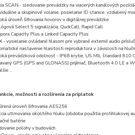
cia SCAN - sledovanie prevádzky na viacerých kanálových pozíciá
ividuálne a skupinové volanie, posielanie ID stanice, vzdialený mon
oká úroveň šifrovania hovorov v digitálnej prevádzke
lógová Select 5 signalizácia, QuckCall, Rapid Call
pora Capacity Plus a Linked Capacity Plus
 - vysielanie ovládané hlasom pre vybrané externé audio príslu
omatické nastavenie hlasitosti reproduktora v závislosti na hlučn
oká prevádzková odolnosť - IP68 krytie, US MIL štandard 810 C,
avaný GPS (GPS and GLONASS) prijímač, Bluetooth 4.0 LE a W
lšie ...
unkcie, možnosti a rozšírenia za príplatok
šírená úroveň šifrovania AES256
kcia utlmovania okolitého hluku (obdoba použitia protihlukovej 
račné batérie
dovanie polohy v budovách