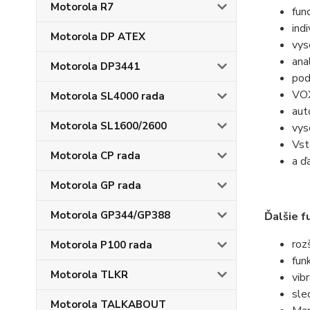
Motorola R7
fun
ind
Motorola DP ATEX
vys
ana
Motorola DP3441
pod
VOX
Motorola SL4000 rada
aut
Motorola SL1600/2600
vys
Vst
Motorola CP rada
a ďa
Motorola GP rada
Motorola GP344/GP388
Ďalšie f
roz
Motorola P100 rada
fun
Motorola TLKR
vib
sle
Motorola TALKABOUT