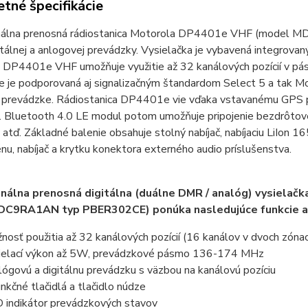
tné špecifikácie
nálna prenosná rádiostanica Motorola DP4401e VHF (mode
tálnej a anlogovej prevádzky. Vysielačka je vybavená integrov
 DP4401e VHF umožňuje využitie až 32 kanálových pozícií v p
e je podporovaná aj signalizačným štandardom Select 5 a tak M
j prevádzke. Rádiostanica DP4401e vie vďaka vstavanému GPS pri
g. Bluetooth 4.0 LE modul potom umožňuje pripojenie bezdrôtov
atď. Základné balenie obsahuje stolný nabíjač, nabíjaciu LiIon 
u, nabíjač a krytku konektora externého audio príslušenstva.
onálna prenosná digitálna (duálne DMR / analóg) vysiel
C9RA1AN typ PBER302CE) ponúka nasledujúce funkcie a
nosť použitia až 32 kanálových pozícií (16 kanálov v dvoch zóna
ielací výkon až 5W, prevádzkové pásmo 136-174 MHz
lógovú a digitálnu prevádzku s väzbou na kanálovú pozíciu
unkčné tlačidlá a tlačidlo núdze
 indikátor prevádzkových stavov