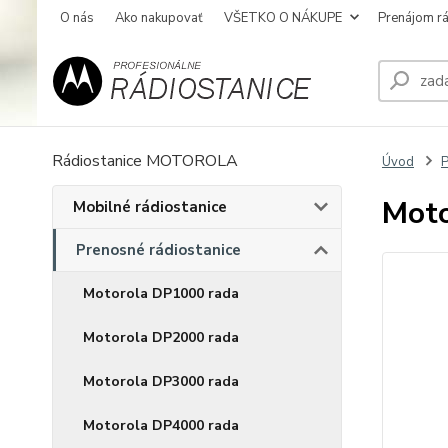
O nás
Ako nakupovať
VŠETKO O NÁKUPE
Prenájom rá
Rádiostanice MOTOROLA
Úvod
P
Mot
Mobilné rádiostanice
Prenosné rádiostanice
Motorola DP1000 rada
Motorola DP2000 rada
Motorola DP3000 rada
Motorola DP4000 rada