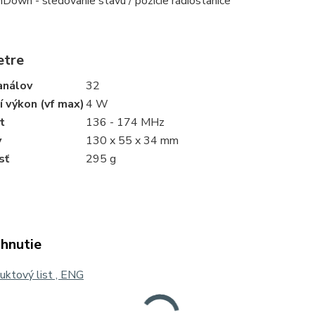
Down - sledovanie stavu / pozície rádiostanice
etre
análov
32
í výkon (vf max)
4 W
t
136 - 174 MHz
y
130 x 55 x 34 mm
sť
295 g
ahnutie
ktový list , ENG