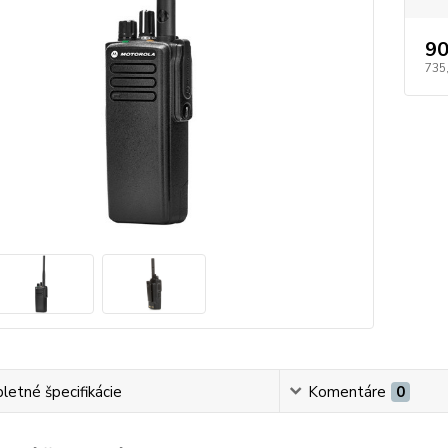
90
735
etné špecifikácie
Komentáre
0