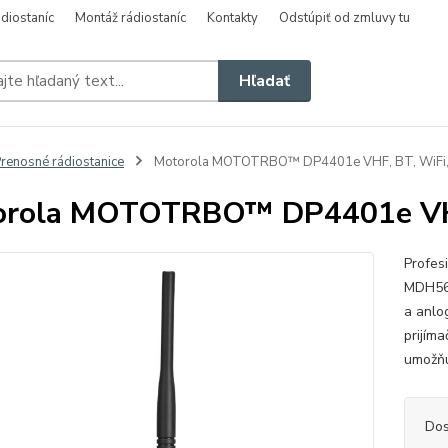
diostaníc
Montáž rádiostaníc
Kontakty
Odstúpiť od zmluvy tu
Hľadať
renosné rádiostanice
Motorola MOTOTRBO™ DP4401e VHF, BT, WiFi
orola MOTOTRBO™ DP4401e VHF
Profes
MDH56
a anlo
prijím
umožňu
Dos