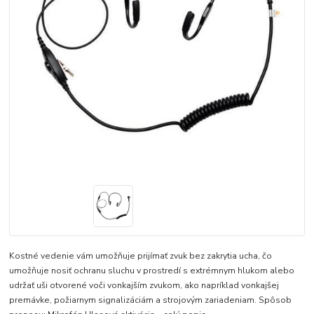
Kostné vedenie vám umožňuje prijímať zvuk bez zakrytia ucha, čo
umožňuje nosiť ochranu sluchu v prostredí s extrémnym hlukom alebo
udržať uši otvorené voči vonkajším zvukom, ako napríklad vonkajšej
premávke, požiarnym signalizáciám a strojovým zariadeniam. Spôsob