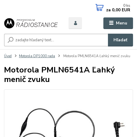
0
ks
za
0,00 EUR
Menu
Hľadať
Úvod
Motorola DP1000 rada
Motorola PMLN6541A Ľahký menič zvuku
Motorola PMLN6541A Ľahký
menič zvuku