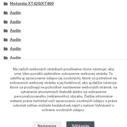
Motorola XT420/XT460
Audio
Audio
Audio
Audio
Audio
Audio
Na našich webových stránkach používame rôzne nástroje, aby
sme Vám ponúkli optimálne zobrazenie webovej stránky. To
zahŕňa aj spracovanie údajov (aj osobných), ktoré sú potrebné na
zobrazenie webovej stránky a jej funkčnosť, ako aj ďalšie nástroje,
ktoré sa používajú na pohodlné nastavenie webových stránok, na
vytváranie anonymných štatistík alebo na zobrazenie
personalizovaného (reklamného) obsahu. Ďalšie informácie
vrátane práva namietať voči spracovaniu osobných údajov a práva
+421 948 229 224
odvolať súhlas môžete kedykoľvek nájsť v našom Vyhlásení o
ochrane osobných údajov.
info@vysielacky.com
Súhlasím
Nastavenia