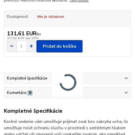
prenosu: Mikrofón Hlasová aktivácia...
celý popis
Dostupnosť
Nie je skladom
131,61 EUR
/
ks
107,00 EUR
bez DPH
Pridať do košíka
Kompletné špecifikácie
Komentáre
0
Kompletné špecifikácie
Kostné vedenie vám umožňuje prijímať zvuk bez zakrytia ucha, čo
umožňuje nosiť ochranu sluchu v prostredí s extrémnym hlukom
alebo udržať uši otvorené voči vonkajším zvukom, ako napríklad