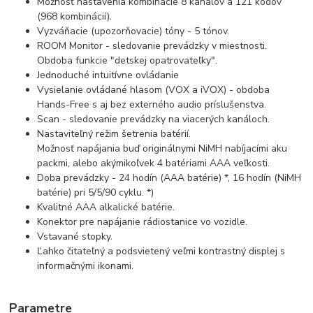
Možnosť nastavenia kombinácie 8 kanálov a 121 kódov
(968 kombinácií).
Vyzváňacie (upozorňovacie) tóny - 5 tónov.
ROOM Monitor - sledovanie prevádzky v miestnosti.
Obdoba funkcie "detskej opatrovateľky".
Jednoduché intuitívne ovládanie
Vysielanie ovládané hlasom (VOX a iVOX) - obdoba
Hands-Free s aj bez externého audio príslušenstva.
Scan - sledovanie prevádzky na viacerých kanáloch.
Nastaviteľný režim šetrenia batérií.
Možnosť napájania buď originálnymi NiMH nabíjacími aku
packmi, alebo akýmikoľvek 4 batériami AAA veľkosti.
Doba prevádzky - 24 hodín (AAA batérie) *, 16 hodín (NiMH
batérie) pri 5/5/90 cyklu. *)
Kvalitné AAA alkalické batérie.
Konektor pre napájanie rádiostanice vo vozidle.
Vstavané stopky.
Ľahko čitateľný a podsvietený veľmi kontrastný displej s
informačnými ikonami.
Parametre