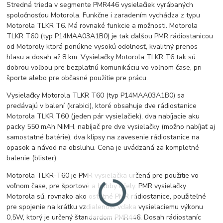
Stredná trieda v segmente PMR446 vysielačiek vyrábaných
spoločnosťou Motorola. Funkčne i zaradením vychádza z typu
Motorola TLKR T6. Má rovnaké funkcie a možnosti. Motorola
TLKR T60 (typ P14MAA03A1B0) je tak ďalšou PMR rádiostanicou
od Motoroly ktorá ponúkne vysokú odolnosť, kvalitný prenos
hlasu a dosah až 8 km. Vysielačky Motorola TLKR T6 tak sú
dobrou voľbou pre bezplatnú komunikáciu vo voľnom čase, pri
športe alebo pre občasné použitie pre prácu.
Vysielačky Motorola TLKR T60 (typ P14MAA03A1B0) sa
predávajú v balení (krabici), ktoré obsahuje dve rádiostanice
Motorola TLKR T60 (jeden pár vysielačiek), dva nabíjacie aku
packy 550 mAh NiMH, nabíjač pre dve vysielačky (možno nabíjať aj
samostatné batérie), dva klipsy na zavesenie rádiostanice na
opasok a návod na obsluhu. Cena je uvádzaná za kompletné
balenie (blister).
Motorola TLKR-T60 je PMR vysielačka určená pre použitie vo
voľnom čase, pre športové a hobby účely. PMR vysielačky
Motorola sú, rovnako ako ostatné PMR rádiostanice, použiteľné
pre spojenie na krátku vzdialenosť vďaka vysielaciemu výkonu
0,5W, ktorý je určený štandardom PMR446. Dosah rádiostaníc