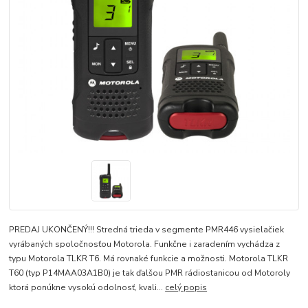
PREDAJ UKONČENÝ!!! Stredná trieda v segmente PMR446 vysielačiek
vyrábaných spoločnosťou Motorola. Funkčne i zaradením vychádza z
typu Motorola TLKR T6. Má rovnaké funkcie a možnosti. Motorola TLKR
T60 (typ P14MAA03A1B0) je tak ďalšou PMR rádiostanicou od Motoroly
ktorá ponúkne vysokú odolnosť, kvali...
celý popis