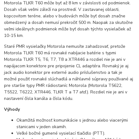
Motorola TLKR T60 môže byť až 8 km v závislosti od podmienok.
Dosah však veľmi záleží na prostredí. V zastavanej oblasti,
kopcovitom teréne, alebo v budovách môže byť dosah značne
obmedzený a dosah nemusí prekročiť 500 m. Naopak za skutočne
veľmi ideálnych podmienok môže byť dosah týchto vysielačiek až
10-15 km.
Staré PMR vysielačky Motorola nemusíte zahadzovať, pretože
Motorola TLKR T60 má rovnaké nabíjacie batérie s typmi
Motorola TLKR T5, T6, T7, T8 a XTR446 a rozdiel nie je ani v
napájacom konektore pre pripojenie CL adaptéra. Rovnaký je aj
jack audio konektor pre externé audio príslušenstvo a tak je
možné použiť rovnaké slúchadlá a náhlavné súpravy používané aj
pre staršie typy PMR rádiostaníc Motorola (Motorola T5622,
T5522, T6222, XTR446, TLKR T a T7 atď.). Rozdiel nie je ani v
nastavení čísla kanála a čísla kódu.
Výhody
Okamžitá možnosť komunikácie s jednou alebo viacerými
stanicami v jeden okamih.
Veľké bočné gumené vysielací tlačidlo (PTT).