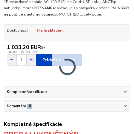
YPrevádzkové napätie AC: 100-240Line Cord: USDisplej: ÁNOTyp
nabíjačky: ImpresPOZNÁMKA: Vyžaduje sa nabíjačka vložená PMLN6669
na použitie s autorádiostanicou MOTOTRBO ...
celý popis
Dostupnosť
Nie je skladom
1 033,20 EUR
/
ks
840,00 EUR
bez DPH
Pridať do košíka
Kompletné špecifikácie
Komentáre
0
Kompletné špecifikácie