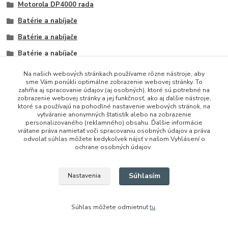
Motorola DP4000 rada
Batérie a nabíjače
Batérie a nabíjače
Batérie a nabíjače
Na našich webových stránkach používame rôzne nástroje, aby
sme Vám ponúkli optimálne zobrazenie webovej stránky. To
zahŕňa aj spracovanie údajov (aj osobných), ktoré sú potrebné na
zobrazenie webovej stránky a jej funkčnosť, ako aj ďalšie nástroje,
ktoré sa používajú na pohodlné nastavenie webových stránok, na
vytváranie anonymných štatistík alebo na zobrazenie
personalizovaného (reklamného) obsahu. Ďalšie informácie
vrátane práva namietať voči spracovaniu osobných údajov a práva
+421 948 229 224
odvolať súhlas môžete kedykoľvek nájsť v našom Vyhlásení o
ochrane osobných údajov.
info@vysielacky.com
Súhlasím
Nastavenia
Súhlas môžete odmietnuť
tu
.
Vytvorené na
Eshop-rychlo.sk