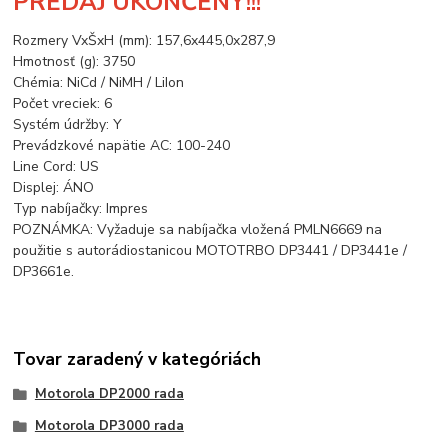
PREDAJ UKONČENÝ!!!
Rozmery VxŠxH (mm): 157,6x445,0x287,9
Hmotnosť (g): 3750
Chémia: NiCd / NiMH / LiIon
Počet vreciek: 6
Systém údržby: Y
Prevádzkové napätie AC: 100-240
Line Cord: US
Displej: ÁNO
Typ nabíjačky: Impres
POZNÁMKA: Vyžaduje sa nabíjačka vložená PMLN6669 na
použitie s autorádiostanicou MOTOTRBO DP3441 / DP3441e /
DP3661e.
Tovar zaradený v kategóriách
Motorola DP2000 rada
Motorola DP3000 rada