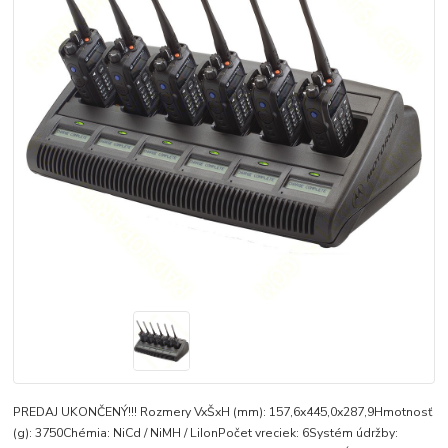
PREDAJ UKONČENÝ!!! Rozmery VxŠxH (mm): 157,6x445,0x287,9Hmotnosť
(g): 3750Chémia: NiCd / NiMH / LiIonPočet vreciek: 6Systém údržby: