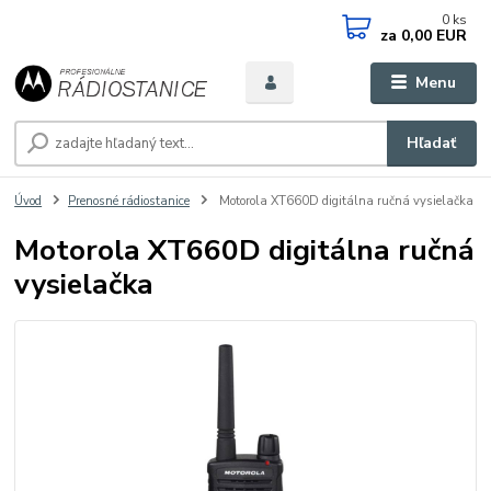
0
ks
za
0,00 EUR
Menu
Hľadať
Úvod
Prenosné rádiostanice
Motorola XT660D digitálna ručná vysielačka
Motorola XT660D digitálna ručná
vysielačka