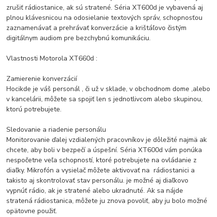
zrušiť rádiostanice, ak sú stratené. Séria XT600d je vybavená aj
plnou klávesnicou na odosielanie textových správ, schopnosťou
zaznamenávať a prehrávať konverzácie a krištáľovo čistým
digitálnym audiom pre bezchybnú komunikáciu.
Vlastnosti Motorola XT660d :
Zamierenie konverzácií
Hocikde je váš personál , či už v sklade, v obchodnom dome ,alebo
v kancelárii, môžete sa spojiť len s jednotlivcom alebo skupinou,
ktorú potrebujete.
Sledovanie a riadenie personálu
Monitorovanie ďalej vzdialených pracovníkov je dôležité najmä ak
chcete, aby boli v bezpečí a úspešní.
Séria XT600d vám ponúka
nespočetne veľa schopností, ktoré potrebujete na ovládanie z
diaľky.
Mikrofón a vysielač môžete aktivovať na rádiostanici a
takisto aj skontrolovať stav personálu. je možné aj
diaľkovo
vypnúť rádio, ak je stratené alebo ukradnuté.
Ak sa nájde
stratená rádiostanica, môžete ju znova povoliť, aby ju bolo možné
opätovne použiť.