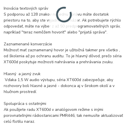
Inovácia textových správ
S podporou až 128 znakov na jednu správu máte dostatok
priestoru na to, aby ste vyjadrili svoj názor. Ak p
otrebujete rýchlo
odpovedať, máte na vý
ber z až 50 predprogramovateľných správ,
napríklad "teraz nemôžem hovoriť" alebo "prijatá správa".
Zaznamenané konverzácie
Možnosť mať zaznamenaný hovor je užitočná takmer pre všetko ,
od školenia až po ochranu auditu.
To je hlavný dôvod, prečo séria
XT600d poskytuje možnosti nahrávania a prehrávania zvuku.
Hlasný a jasný zvuk
Vďaka 1,5 W audio výstupu, séria XT600d zabezpečuje, aby
rozhovory boli hlasné a jasné - dokonca aj v širokom okolí a v
hlučnom prostredí.
Spolupráca s ostatnými
Ak použijete radu XT600d v analógovom režime s inými
porovnateľnými rádiostanicami PMR446, tak nemusíte aktualizovať
celú flotilu naraz.