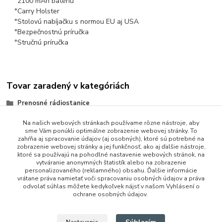
°
2100 mAh batériu
°
Carry Holster
°Stolovú nabíjačku s normou EU aj USA
°
Bezpečnostnú príručka
°
Stručnú príručka
Tovar zaradený v kategóriách
Prenosné rádiostanice
Na našich webových stránkach používame rôzne nástroje, aby
sme Vám ponúkli optimálne zobrazenie webovej stránky. To
zahŕňa aj spracovanie údajov (aj osobných), ktoré sú potrebné na
zobrazenie webovej stránky a jej funkčnosť, ako aj ďalšie nástroje,
ktoré sa používajú na pohodlné nastavenie webových stránok, na
vytváranie anonymných štatistík alebo na zobrazenie
personalizovaného (reklamného) obsahu. Ďalšie informácie
vrátane práva namietať voči spracovaniu osobných údajov a práva
+421 948 229 224
odvolať súhlas môžete kedykoľvek nájsť v našom Vyhlásení o
ochrane osobných údajov.
info@vysielacky.com