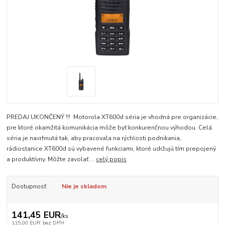
PREDAJ UKONČENÝ !!! Motorola XT600d séria je vhodná pre organizácie,
pre ktoré okamžitá komunikácia môže byť konkurenčnou výhodou. Celá
séria je navrhnutá tak, aby pracovala na rýchlosti podnikania,
rádiostanice XT600d sú vybavené funkciami, ktoré udržujú tím prepojený
a produktívny. Môžte zavolať ...
celý popis
Dostupnosť
Nie je skladom
141,45 EUR
/
ks
115,00 EUR
bez DPH