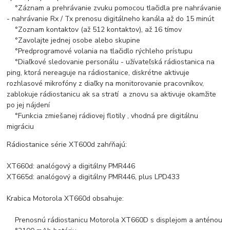
°
Záznam a prehrávanie zvuku pomocou tlačidla pre nahrávanie
- nahrávanie Rx / Tx prenosu digitálneho kanála až do 15 minút
°
Zoznam kontaktov (až 512 kontaktov), ​​až 16 tímov
°
Zavolajte jednej osobe alebo skupine
°
Predprogramové volania na tlačidlo rýchleho prístupu
°
Diaľkové sledovanie personálu - užívateľská rádiostanica na
ping, ktorá nereaguje na rádiostanice, diskrétne aktivuje
rozhlasové mikrofóny z diaľky na monitorovanie pracovníkov,
zablokuje rádiostanicu ak sa stratí a znovu sa aktivuje okamžite
po jej nájdení
°
Funkcia zmiešanej rádiovej flotily , vhodná pre digitálnu
migráciu
Rádiostanice série XT600d zahŕňajú:
XT660d: analógový a digitálny PMR446
XT665d: analógový a digitálny PMR446, plus LPD433
Krabica Motorola XT660d obsahuje:
Prenosnú rádiostanicu Motorola XT660D s displejom a anténou