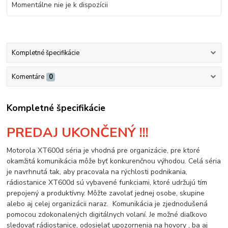
Momentálne nie je k dispozícii
Kompletné špecifikácie
Komentáre
0
Kompletné špecifikácie
PREDAJ UKONČENÝ !!!
Motorola XT600d séria je vhodná pre organizácie, pre ktoré
okamžitá komunikácia môže byť konkurenčnou výhodou. Celá séria
je navrhnutá tak, aby pracovala na rýchlosti podnikania,
rádiostanice XT600d sú vybavené funkciami, ktoré udržujú tím
prepojený a produktívny. Môžte zavolať jednej osobe, skupine
alebo aj celej organizácii naraz. Komunikácia je zjednodušená
pomocou zdokonalených digitálnych volaní. Je možné diaľkovo
sledovať rádiostanice, odosielať upozornenia na hovory , ba aj