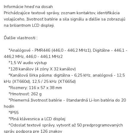
Informácie hneď na dosah
Prichádzajúce textové správy, zoznam kontaktov, identifikácia
volajúceho, životnosť batérie a sila signálu a ďalšie sa zobrazujú
na briliantnom LCD displeji.
Ďalšie vlastnosti :
°
Analógové - PMR446 (446,0 - 446,2 MHz1), Digitálne - 446,1 -
446,2 MHz, 446,0 - 446,1 MHz2
°
1,5 W audio výstup
°
128 kanálov (4 zóny X 32 kanálov)
°
Kanálová šírka pásma: digitálna - 6,25 kHz, analógová - 12,5
kHz (XT660d), 12,5 / 25 kHz (XT665d)
°
Rozmery: 116 x 57 x 38 mm
°
Hmotnosť: 262 g
°
Priemerná životnosť batérie - štandardná Li-Ion batéria do 20
hodín
°
IP55
°
Plná klávesnica a LCD displej
°
Odoslať textové správy, vytvoriť až 50 predprogramovaných
správ, podpora pre 126 znakov