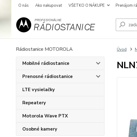
O nás
Ako nakupovať
VŠETKO O NÁKUPE
Prenájom rá
Rádiostanice MOTOROLA
Úvod
M
NLN7
Mobilné rádiostanice
Prenosné rádiostanice
LTE vysielačky
Repeatery
Motorola Wave PTX
Osobné kamery