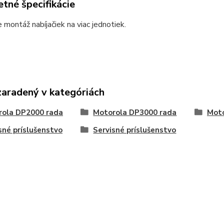
tné špecifikácie
montáž nabíjačiek na viac jednotiek.
zaradený v kategóriách
rola DP2000 rada
Motorola DP3000 rada
Moto
sné príslušenstvo
Servisné príslušenstvo