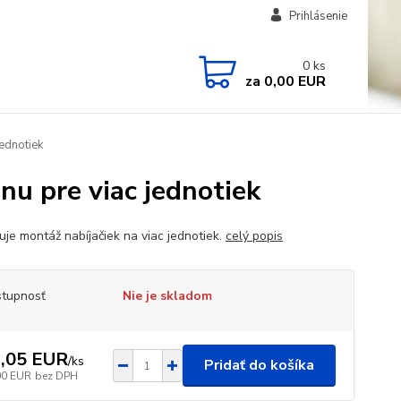
Prihlásenie
0
ks
za
0,00 EUR
ednotiek
u pre viac jednotiek
je montáž nabíjačiek na viac jednotiek.
celý popis
tupnosť
Nie je skladom
,05 EUR
/
ks
Pridať do košíka
00 EUR
bez DPH