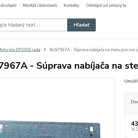
diostaníc
Montáž rádiostaníc
Kontakty
Odstúpiť od zmluvy tu
Hľadať
otorola DP2000 rada
NLN7967A - Súprava nabíjača na stenu pre viac j
967A - Súprava nabíjača na sten
Umožňu
Dos
43
35,