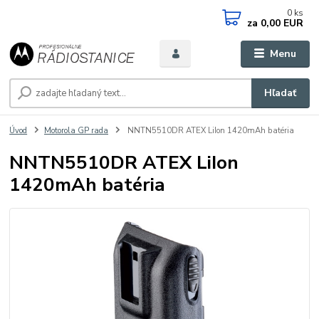
0
ks
za
0,00 EUR
Menu
Hľadať
Úvod
Motorola GP rada
NNTN5510DR ATEX LiIon 1420mAh batéria
NNTN5510DR ATEX LiIon
1420mAh batéria