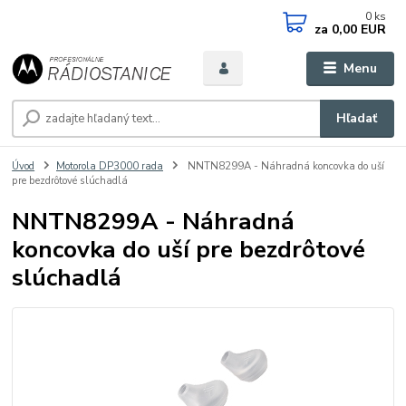
0
ks
za
0,00 EUR
Menu
Hľadať
Úvod
Motorola DP3000 rada
NNTN8299A - Náhradná koncovka do uší
pre bezdrôtové slúchadlá
NNTN8299A - Náhradná
koncovka do uší pre bezdrôtové
slúchadlá