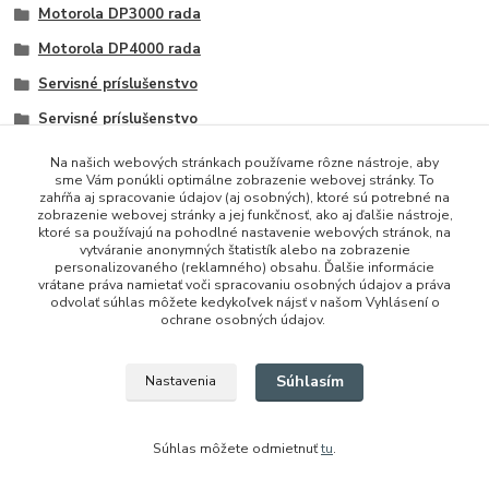
Motorola DP3000 rada
Motorola DP4000 rada
Servisné príslušenstvo
Servisné príslušenstvo
Na našich webových stránkach používame rôzne nástroje, aby
sme Vám ponúkli optimálne zobrazenie webovej stránky. To
zahŕňa aj spracovanie údajov (aj osobných), ktoré sú potrebné na
zobrazenie webovej stránky a jej funkčnosť, ako aj ďalšie nástroje,
ktoré sa používajú na pohodlné nastavenie webových stránok, na
vytváranie anonymných štatistík alebo na zobrazenie
personalizovaného (reklamného) obsahu. Ďalšie informácie
vrátane práva namietať voči spracovaniu osobných údajov a práva
+421 948 229 224
odvolať súhlas môžete kedykoľvek nájsť v našom Vyhlásení o
ochrane osobných údajov.
info@vysielacky.com
Súhlasím
Nastavenia
Súhlas môžete odmietnuť
tu
.
Vytvorené na
Eshop-rychlo.sk