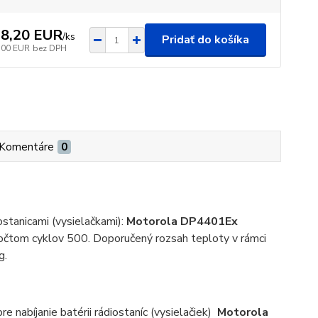
8,20 EUR
/
ks
Pridať do košíka
,00 EUR
bez DPH
Komentáre
0
ostanicami (vysielačkami):
Motorola DP4401Ex
čtom cyklov 500. Doporučený rozsah teploty v rámci
g.
pre nabíjanie batérii rádiostaníc (vysielačiek)
Motorola