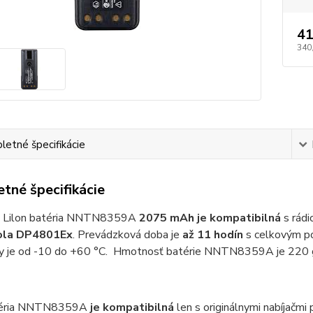
41
340
etné špecifikácie
tné špecifikácie
á Lilon batéria NNTN8359A
2075 mAh je kompatibilná
s rádi
ola DP4801Ex
. Prevádzková doba je
až 11 hodín
s celkovým po
y je od -10 do +60 °C. Hmotnosť batérie NNTN8359A je 220 
atéria NNTN8359A
je kompatibilná
len s originálnymi nabíjačmi 