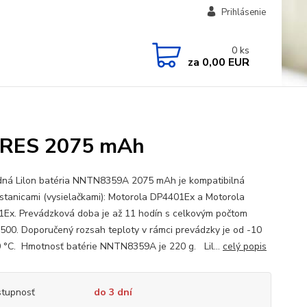
Prihlásenie
0
ks
za
0,00 EUR
PRES 2075 mAh
ná Lilon batéria NNTN8359A 2075 mAh je kompatibilná
ostanicami (vysielačkami): Motorola DP4401Ex a Motorola
Ex. Prevádzková doba je až 11 hodín s celkovým počtom
 500. Doporučený rozsah teploty v rámci prevádzky je od -10
 °C. Hmotnosť batérie NNTN8359A je 220 g. Lil...
celý popis
tupnosť
do 3 dní