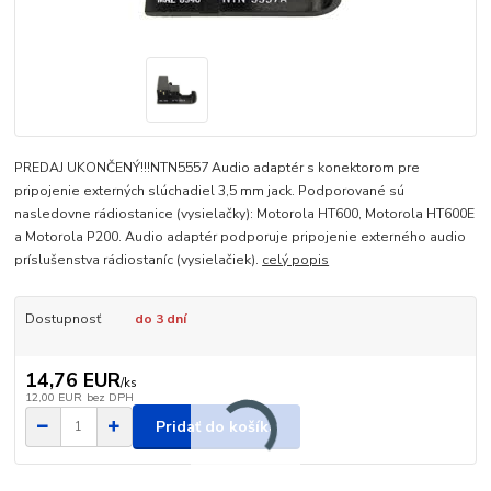
PREDAJ UKONČENÝ!!!NTN5557 Audio adaptér s konektorom pre
pripojenie externých slúchadiel 3,5 mm jack. Podporované sú
nasledovne rádiostanice (vysielačky): Motorola HT600, Motorola HT600E
a Motorola P200. Audio adaptér podporuje pripojenie externého audio
príslušenstva rádiostaníc (vysielačiek).
celý popis
Dostupnosť
do 3 dní
14,76 EUR
/
ks
12,00 EUR
bez DPH
Pridať do košíka