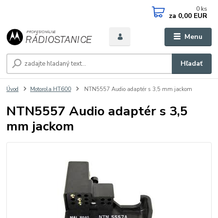
0
ks
za
0,00 EUR
Menu
Hľadať
Úvod
Motorola HT600
NTN5557 Audio adaptér s 3,5 mm jackom
NTN5557 Audio adaptér s 3,5
mm jackom