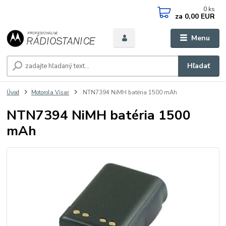
0
ks
za
0,00 EUR
Menu
Hľadať
Úvod
Motorola Visar
NTN7394 NiMH batéria 1500 mAh
NTN7394 NiMH batéria 1500
mAh