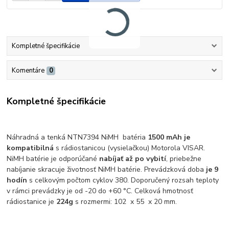
Kompletné špecifikácie
Komentáre
0
Kompletné špecifikácie
Náhradná a tenká NTN7394 NiMH batéria
1500 mAh je
kompatibilná
s rádiostanicou (vysielačkou) Motorola VISAR.
NiMH batérie je odporúčané
nabíjať až po vybití
, priebežne
nabíjanie skracuje životnosť NiMH batérie. Prevádzková doba
je 9
hodín
s celkovým počtom cyklov 380. Doporučený rozsah teploty
v rámci prevádzky je od -20 do +60 °C. Celková hmotnosť
rádiostanice je
224g
s rozmermi: 102 x 55 x 20 mm.