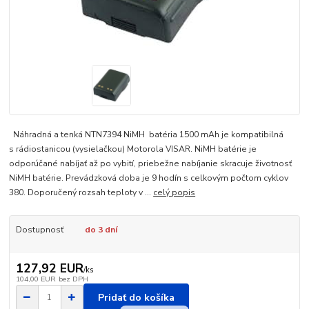
Náhradná a tenká NTN7394 NiMH batéria 1500 mAh je kompatibilná
s rádiostanicou (vysielačkou) Motorola VISAR. NiMH batérie je
odporúčané nabíjať až po vybití, priebežne nabíjanie skracuje životnosť
NiMH batérie. Prevádzková doba je 9 hodín s celkovým počtom cyklov
380. Doporučený rozsah teploty v ...
celý popis
Dostupnosť
do 3 dní
127,92 EUR
/
ks
104,00 EUR
bez DPH
Pridať do košíka