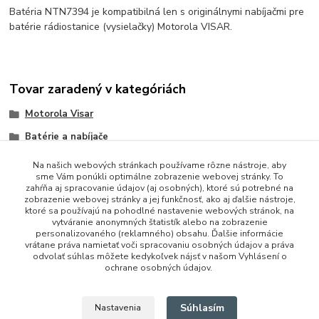
Batéria NTN7394 je kompatibilná len s originálnymi nabíjačmi pre
batérie rádiostanice (vysielačky) Motorola VISAR.
Tovar zaradený v kategóriách
Motorola Visar
Batérie a nabíjače
Na našich webových stránkach používame rôzne nástroje, aby
sme Vám ponúkli optimálne zobrazenie webovej stránky. To
zahŕňa aj spracovanie údajov (aj osobných), ktoré sú potrebné na
zobrazenie webovej stránky a jej funkčnosť, ako aj ďalšie nástroje,
ktoré sa používajú na pohodlné nastavenie webových stránok, na
vytváranie anonymných štatistík alebo na zobrazenie
personalizovaného (reklamného) obsahu. Ďalšie informácie
vrátane práva namietať voči spracovaniu osobných údajov a práva
+421 948 229 224
odvolať súhlas môžete kedykoľvek nájsť v našom Vyhlásení o
ochrane osobných údajov.
info@vysielacky.com
Súhlasím
Nastavenia