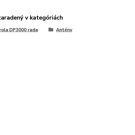
zaradený v kategóriách
rola DP3000 rada
Antény