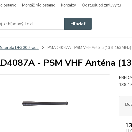
diostaníc
Montáž rádiostaníc
Kontakty
Odstúpiť od zmluvy tu
Hľadať
otorola DP3000 rada
PMAD4087A - PSM VHF Anténa (136-153MHz)
D4087A - PSM VHF Anténa (1
PREDAJ
136-15
Dos
13
11,