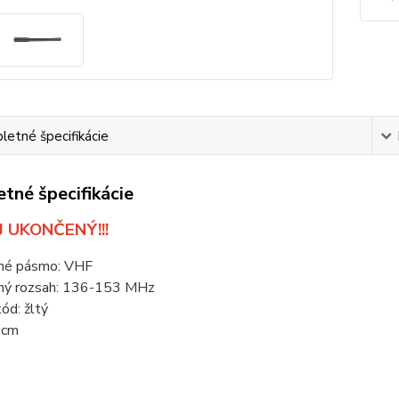
etné špecifikácie
tné špecifikácie
 UKONČENÝ!!!
né pásmo: VHF
ný rozsah: 136-153 MHz
ód: žltý
6cm