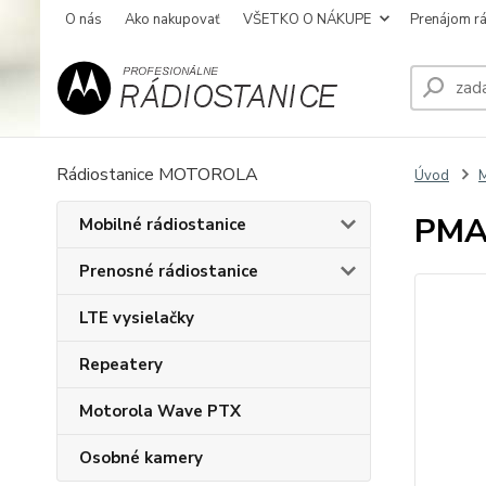
O nás
Ako nakupovať
VŠETKO O NÁKUPE
Prenájom rá
Rádiostanice MOTOROLA
Úvod
M
PMA
Mobilné rádiostanice
Prenosné rádiostanice
LTE vysielačky
Repeatery
Motorola Wave PTX
Osobné kamery