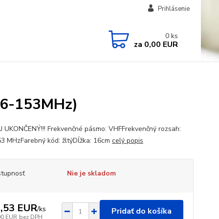
Prihlásenie
0
ks
za
0,00 EUR
36-153MHz)
 UKONČENÝ!!! Frekvenčné pásmo: VHFFrekvenčný rozsah:
3 MHzFarebný kód: žltýDĺžka: 16cm
celý popis
tupnosť
Nie je skladom
,53 EUR
/
ks
Pridať do košíka
00 EUR
bez DPH