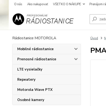
O nás
Ako nakupovať
VŠETKO O NÁKUPE
Prenájom rá
Rádiostanice MOTOROLA
Úvod
M
PMA
Mobilné rádiostanice
Prenosné rádiostanice
LTE vysielačky
Repeatery
Motorola Wave PTX
Osobné kamery