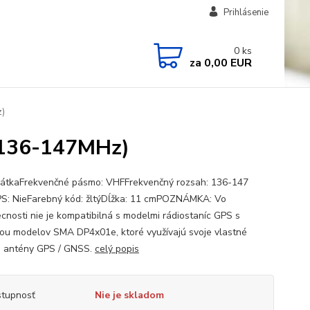
Prihlásenie
0
ks
za
0,00 EUR
)
(136-147MHz)
rátkaFrekvenčné pásmo: VHFFrekvenčný rozsah: 136-147
: NieFarebný kód: žltýDĺžka: 11 cmPOZNÁMKA: Vo
cnosti nie je kompatibilná s modelmi rádiostaníc GPS s
ou modelov SMA DP4x01e, ktoré využívajú svoje vlastné
é antény GPS / GNSS.
celý popis
tupnosť
Nie je skladom