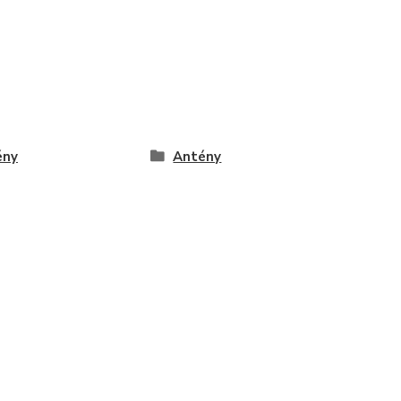
ény
Antény