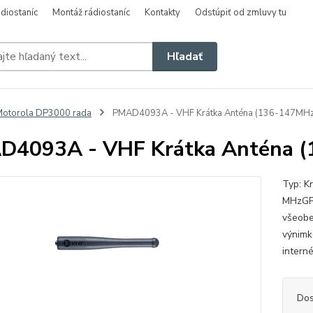
diostaníc
Montáž rádiostaníc
Kontakty
Odstúpiť od zmluvy tu
Hľadať
otorola DP3000 rada
PMAD4093A - VHF Krátka Anténa (136-147MHz
D4093A - VHF Krátka Anténa 
Typ: K
MHzGPS
všeobe
výnimk
intern
Dos