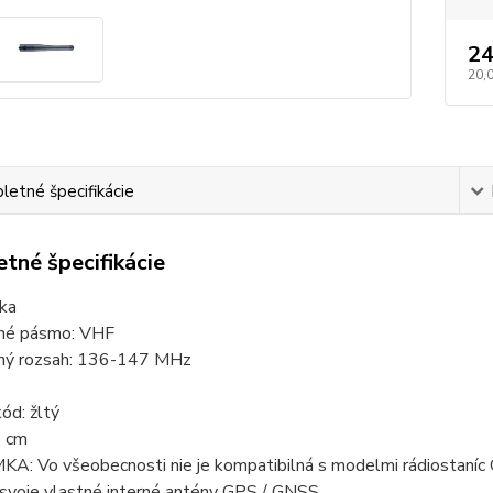
24
20,
etné špecifikácie
tné špecifikácie
tka
né pásmo: VHF
ný rozsah: 136-147 MHz
ód: žltý
1 cm
: Vo všeobecnosti nie je kompatibilná s modelmi rádiostan
 svoje vlastné interné antény GPS / GNSS.