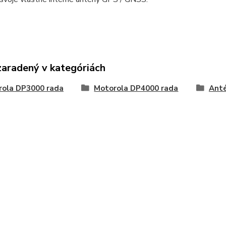
zaradený v kategóriách
rola DP3000 rada
Motorola DP4000 rada
Ant