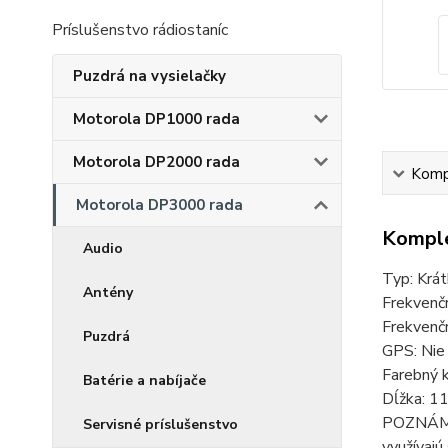
Príslušenstvo rádiostaníc
Puzdrá na vysielačky
Motorola DP1000 rada
Motorola DP2000 rada
Kompl
Motorola DP3000 rada
Komple
Audio
Typ: Krá
Antény
Frekvenč
Frekvenč
Puzdrá
GPS: Nie
Farebný k
Batérie a nabíjače
Dĺžka: 1
POZNÁMKA
Servisné príslušenstvo
využívajú