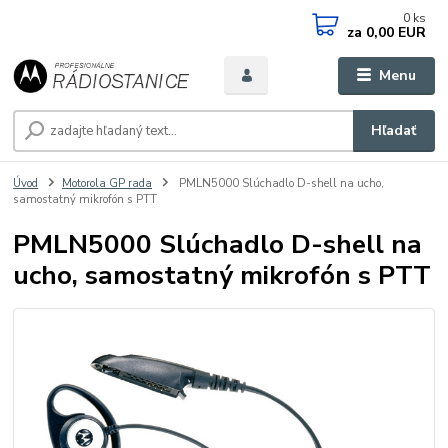
0
ks
za
0,00 EUR
Menu
Hľadať
Úvod
Motorola GP rada
PMLN5000 Slúchadlo D-shell na ucho,
samostatný mikrofón s PTT
PMLN5000 Slúchadlo D-shell na
ucho, samostatný mikrofón s PTT