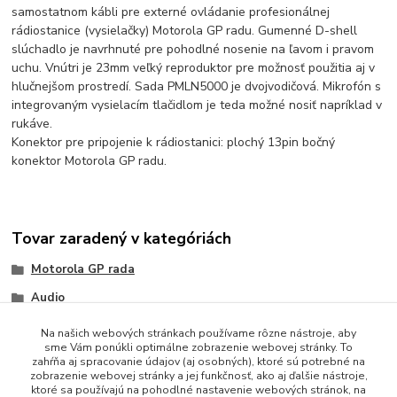
samostatnom kábli pre externé ovládanie profesionálnej
rádiostanice (vysielačky) Motorola GP radu. Gumenné D-shell
slúchadlo je navrhnuté pre pohodlné nosenie na ľavom i pravom
uchu. Vnútri je 23mm veľký reproduktor pre možnosť použitia aj v
hlučnejšom prostredí. Sada PMLN5000 je dvojvodičová. Mikrofón s
integrovaným vysielacím tlačidlom je teda možné nosiť napríklad v
rukáve.
Konektor pre pripojenie k rádiostanici: plochý 13pin bočný
konektor Motorola GP radu.
Tovar zaradený v kategóriách
Motorola GP rada
Audio
Na našich webových stránkach používame rôzne nástroje, aby
sme Vám ponúkli optimálne zobrazenie webovej stránky. To
zahŕňa aj spracovanie údajov (aj osobných), ktoré sú potrebné na
zobrazenie webovej stránky a jej funkčnosť, ako aj ďalšie nástroje,
ktoré sa používajú na pohodlné nastavenie webových stránok, na