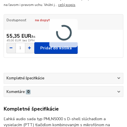
na ľavom i pravom uchu. Vnútri j...
celý popis
Dostupnosť
na dopyt
55,35 EUR
/
ks
45,00 EUR
bez DPH
Pridať do košíka
Kompletné špecifikácie
Komentáre
0
Kompletné špecifikácie
Ľahká audio sada typ PMLN5000 s D-shell slúchadlom a
vysielacím (PTT) tlačidlom kombinovaným s mikrofónom na