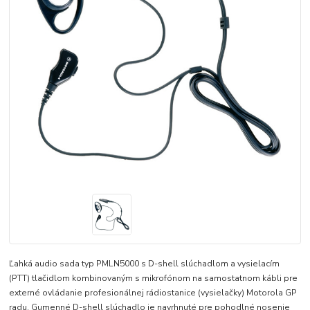
Ľahká audio sada typ PMLN5000 s D-shell slúchadlom a vysielacím
(PTT) tlačidlom kombinovaným s mikrofónom na samostatnom kábli pre
externé ovládanie profesionálnej rádiostanice (vysielačky) Motorola GP
radu. Gumenné D-shell slúchadlo je navrhnuté pre pohodlné nosenie